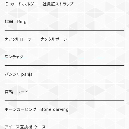
ミツバチ
AirTag
ID カードホルダー 社員証ストラップ
戦国武将、侍
指輪 Ring
悪魔の鍵
ナックルローラー ナックルボーン
爬虫類、蛇
ヌンチャク
DNA 螺旋
パンジャ panja
受注作成_名入り、ネーム
首輪 リード
ボーンカービング Bone carving
アイコス互換機 ケース