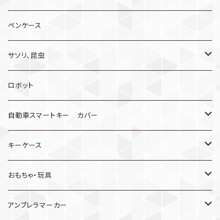
ペンケース
サソリ、昆虫
サソリ
ロボット
クモ
自動車スマートキー カバー
日産
キーケース
MDF材
おもちゃ・玩具
けん玉
アンブレラマーカー