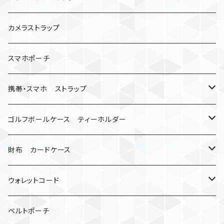
数珠
クボタン
腕時計
サバイバルツール
カメラストラップ
キーケース
アップルウォッチ
スマホポーチ
バックル
人形
携帯・スマホ ストラップ
マッドマックス
忍者
キャンプ道具
ネックストラップ・ショルダーストラップ
ゴルフボールケース ティーホルダー
シャックル
ミイラ
ナット
ハンドストラップ
ゴルフマーカー
財布 カードケース
ロボット
レザーマン
リングストラップ
ゴルフボールケース
コインケース
ウォレットコード
ビッグヘッド
マルチツール
ティーホルダー
チューブ
2カラー
ベルトポーチ