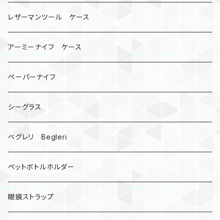
骸骨
コインケース
オニヤンマ
紙
レザーマンツール ケース
宇宙服
ビーズ
カードケース
アーミーナイフ ケース
手裏剣
ペーパーナイフ
クロス十字架
シーグラス
ドリームキャッチャー
ベグレリ Begleri
カウベル 熊鈴
ペットボトルホルダー
昆虫
眼鏡ストラップ