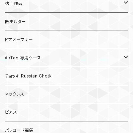
粘土作品
亀
缶ホルダー
キノコ
ドアオープナー
AirTag 専用ケース
AirTagキーリング
チョッキ Russian Chetki
ネックレス
ピアス
パラコード福袋