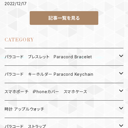
2022/12/17
記事一覧を見る
CATEGORY
パラコード ブレスレット Paracord Bracelet
MAD MAX
パラコード キーホルダー Paracord Keychain
バックル
ハロウィン
スマホポーチ iPhoneカバー スマホケース
バックル無し
コンパス
楽天ミニ ケース
時計 アップルウォッチ
シャックル
ベルトループ
iPhone
カナビラウォッチ
パラコード ストラップ