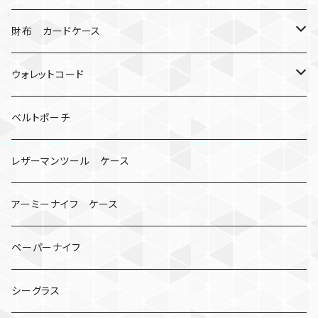
シャックル
ミイラ
ナット
ハンドストラップ
ゴルフマーカー
財布 カードケース
ロボット
レザーマン
リングストラップ
ゴルフボールケース
コインケース
ウォレットコード
ビッグヘッド
マルチツール
ティーホルダー
チューブ
2カラー
ベルトポーチ
骸骨
コインケース
オニヤンマ
紙
レザーマンツール ケース
宇宙服
ビーズ
カードケース
アーミーナイフ ケース
手裏剣
ペーパーナイフ
クロス十字架
シーグラス