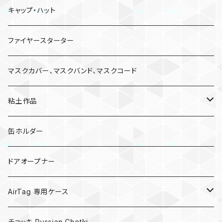
キャップ・ハット
ファイヤースターター
マスクカバー、マスクバンド、マスクコード
粘土作品
亀
缶ホルダー
キノコ
ドアオープナー
AirTag 専用ケース
AirTagキーリング
チョッキ Russian Chetki