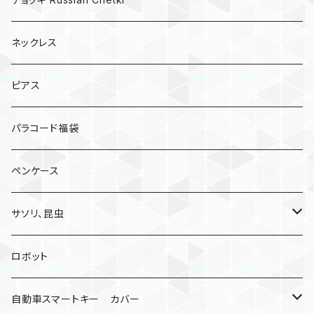
ネックレス
ピアス
パラコード福袋
ペンケース
サソリ、昆虫
サソリ
ロボット
クモ
自動車スマートキー カバー