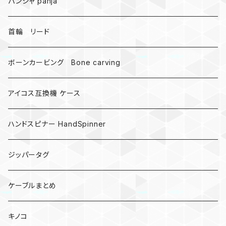
DNA 螺旋
パンジャ panja
受注作成_名入り、ネーム
首輪 リード
ボーンカービング Bone carving
アイコス互換機 ケース
ハンドスピナー HandSpinner
ジッパータグ
ケーブルまとめ
キノコ