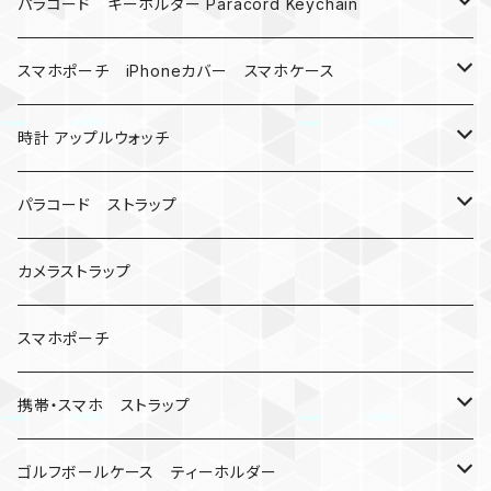
MAD MAX
パラコード キーホルダー Paracord Keychain
バックル
ハロウィン
スマホポーチ iPhoneカバー スマホケース
バックル無し
コンパス
楽天ミニ ケース
時計 アップルウォッチ
シャックル
ベルトループ
iPhone
カナビラウォッチ
パラコード ストラップ
数珠
クボタン
腕時計
サバイバルツール
カメラストラップ
キーケース
アップルウォッチ
スマホポーチ
バックル
人形
携帯・スマホ ストラップ
マッドマックス
忍者
キャンプ道具
ネックストラップ・ショルダーストラップ
ゴルフボールケース ティーホルダー