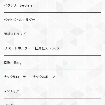
ドリームキャッチャー
ベグレリ Begleri
カウベル 熊鈴
ペットボトルホルダー
昆虫
眼鏡ストラップ
ミツバチ
AirTag
ID カードホルダー 社員証ストラップ
戦国武将、侍
指輪 Ring
悪魔の鍵
ナックルローラー ナックルボーン
爬虫類、蛇
ヌンチャク