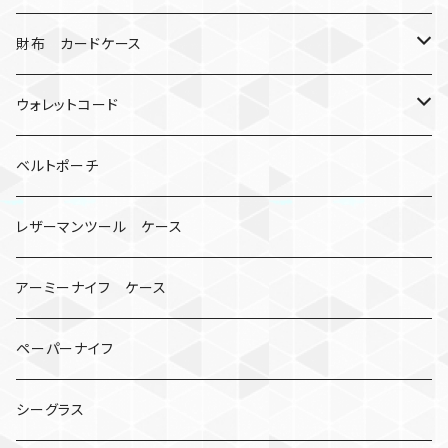
シャックル
ミイラ
ナット
ハンドストラップ
ゴルフマーカー
財布 カードケース
ロボット
レザーマン
リングストラップ
ゴルフボールケース
コインケース
ウォレットコード
ビッグヘッド
マルチツール
ティーホルダー
チューブ
2カラー
ベルトポーチ
骸骨
コインケース
オニヤンマ
紙
レザーマンツール ケース
宇宙服
ビーズ
カードケース
アーミーナイフ ケース
手裏剣
ペーパーナイフ
クロス十字架
シーグラス