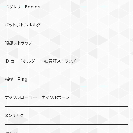
ドリームキャッチャー
ベグレリ Begleri
カウベル 熊鈴
ペットボトルホルダー
昆虫
眼鏡ストラップ
ミツバチ
AirTag
ID カードホルダー 社員証ストラップ
戦国武将、侍
指輪 Ring
悪魔の鍵
ナックルローラー ナックルボーン
爬虫類、蛇
ヌンチャク