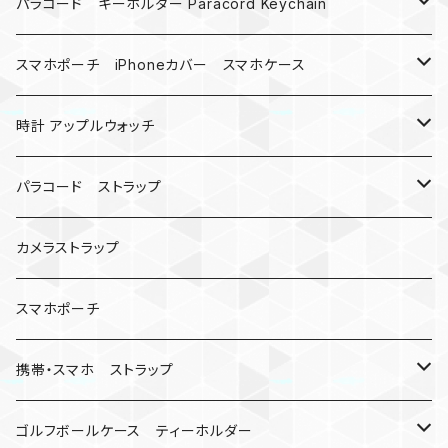
MAD MAX
パラコード キーホルダー Paracord Keychain
バックル
ハロウィン
スマホポーチ iPhoneカバー スマホケース
バックル無し
コンパス
楽天ミニ ケース
時計 アップルウォッチ
シャックル
ベルトループ
iPhone
カナビラウォッチ
パラコード ストラップ
数珠
クボタン
腕時計
サバイバルツール
カメラストラップ
キーケース
アップルウォッチ
スマホポーチ
バックル
人形
携帯・スマホ ストラップ
マッドマックス
忍者
キャンプ道具
ネックストラップ・ショルダーストラップ
ゴルフボールケース ティーホルダー