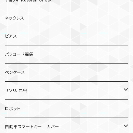
ネックレス
ピアス
パラコード福袋
ペンケース
サソリ、昆虫
サソリ
ロボット
クモ
自動車スマートキー カバー