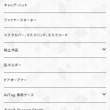
キャップ・ハット
ファイヤースターター
マスクカバー、マスクバンド、マスクコード
粘土作品
亀
缶ホルダー
キノコ
ドアオープナー
AirTag 専用ケース
AirTagキーリング
チョッキ Russian Chetki