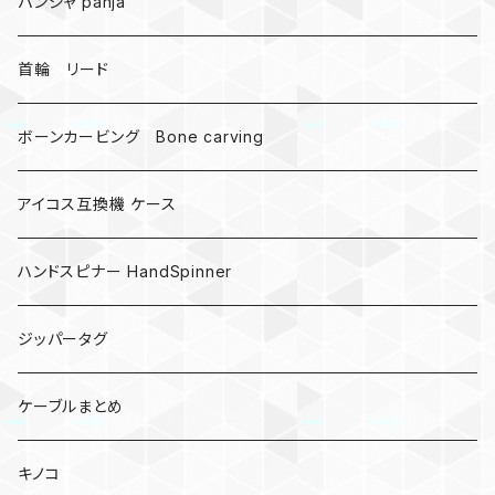
DNA 螺旋
パンジャ panja
受注作成_名入り、ネーム
首輪 リード
ボーンカービング Bone carving
アイコス互換機 ケース
ハンドスピナー HandSpinner
ジッパータグ
ケーブルまとめ
キノコ