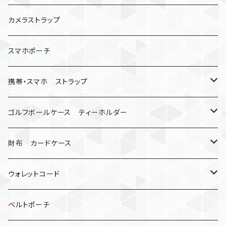
数珠
クボタン
腕時計
サバイバルツール
カメラストラップ
キーケース
アップルウォッチ
スマホポーチ
バックル
人形
携帯・スマホ ストラップ
マッドマックス
忍者
キャンプ道具
ネックストラップ・ショルダーストラップ
ゴルフボールケース ティーホルダー
シャックル
ミイラ
ナット
ハンドストラップ
ゴルフマーカー
財布 カードケース
ロボット
レザーマン
リングストラップ
ゴルフボールケース
コインケース
ウォレットコード
ビッグヘッド
マルチツール
ティーホルダー
チューブ
2カラー
ベルトポーチ
骸骨