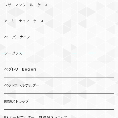
コインケース
オニヤンマ
紙
レザーマンツール ケース
宇宙服
ビーズ
カードケース
アーミーナイフ ケース
手裏剣
ペーパーナイフ
クロス十字架
シーグラス
ドリームキャッチャー
ベグレリ Begleri
カウベル 熊鈴
ペットボトルホルダー
昆虫
眼鏡ストラップ
ミツバチ
AirTag
ID カードホルダー 社員証ストラップ