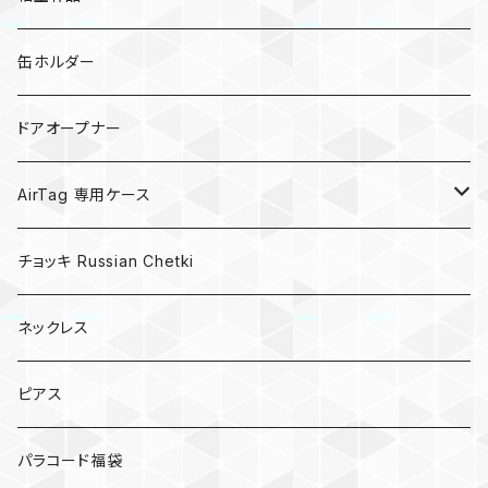
亀
缶ホルダー
キノコ
ドアオープナー
AirTag 専用ケース
AirTagキーリング
チョッキ Russian Chetki
ネックレス
ピアス
パラコード福袋