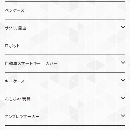
ペンケース
サソリ、昆虫
サソリ
ロボット
クモ
自動車スマートキー カバー
日産
キーケース
MDF材
おもちゃ・玩具
けん玉
アンブレラマーカー