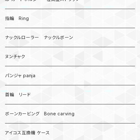
戦国武将、侍
指輪 Ring
悪魔の鍵
ナックルローラー ナックルボーン
爬虫類、蛇
ヌンチャク
DNA 螺旋
パンジャ panja
受注作成_名入り、ネーム
首輪 リード
ボーンカービング Bone carving
アイコス互換機 ケース