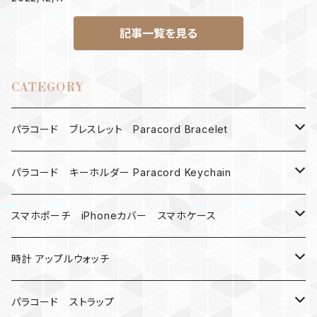
記事一覧を見る
CATEGORY
パラコード ブレスレット Paracord Bracelet
MAD MAX
パラコード キーホルダー Paracord Keychain
バックル
ハロウィン
スマホポーチ iPhoneカバー スマホケース
バックル無し
コンパス
楽天ミニ ケース
時計 アップルウォッチ
シャックル
ベルトループ
iPhone
カナビラウォッチ
パラコード ストラップ