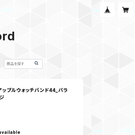
ord
ド アップルウォッチバンド44_パラ
ンジ
available