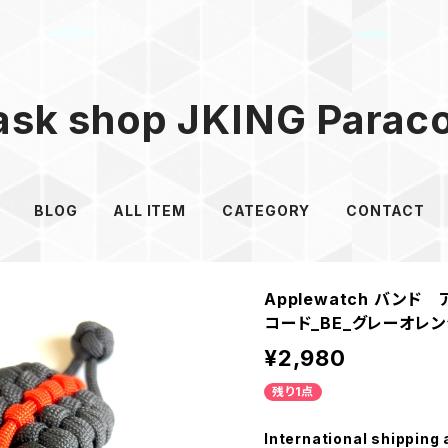
sk shop JKING Parac
BLOG
ALL ITEM
CATEGORY
CONTACT
Applewatch バン
コード_BE_グレーオレ
¥2,980
残り1点
International shipping 