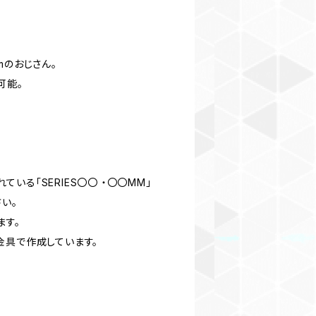
mのおじさん。
整可能。
れている「SERIES〇〇 ・〇〇MM」
い。
ます。
金具で作成しています。