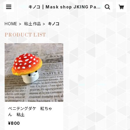
キノコ | Mask shop JKING Para
cord
HOME
粘土作品
キノコ
PRODUCT LIST
ベニテングダケ 紅ちゃ
ん 粘土
¥800