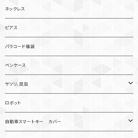
ネックレス
ピアス
パラコード福袋
ペンケース
サソリ、昆虫
サソリ
ロボット
クモ
自動車スマートキー カバー