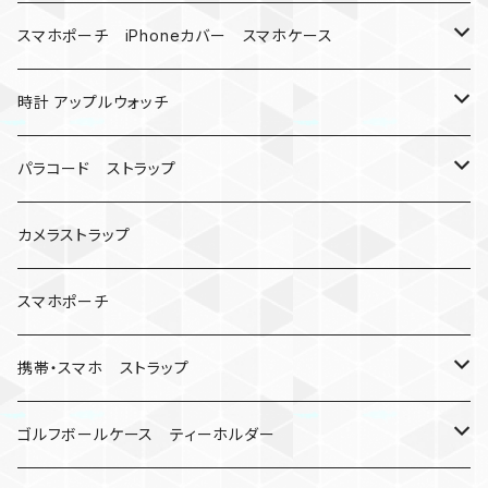
バックル
ハロウィン
スマホポーチ iPhoneカバー スマホケース
バックル無し
コンパス
楽天ミニ ケース
時計 アップルウォッチ
シャックル
ベルトループ
iPhone
カナビラウォッチ
パラコード ストラップ
数珠
クボタン
腕時計
サバイバルツール
カメラストラップ
キーケース
アップルウォッチ
スマホポーチ
バックル
人形
携帯・スマホ ストラップ
マッドマックス
忍者
キャンプ道具
ネックストラップ・ショルダーストラップ
ゴルフボールケース ティーホルダー
シャックル