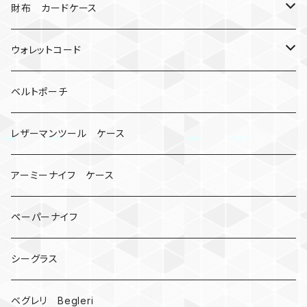
ミイラ
ナット
ハンドストラップ
ゴルフマーカー
財布 カードケース
ロボット
レザーマン
リングストラップ
ゴルフボールケース
コインケース
ウォレットコード
ビッグヘッド
マルチツール
ティーホルダー
チューブ
2カラー
ベルトポーチ
骸骨
コインケース
オニヤンマ
紙
レザーマンツール ケース
宇宙服
ビーズ
カードケース
アーミーナイフ ケース
手裏剣
ペーパーナイフ
クロス十字架
シーグラス
ドリームキャッチャー
ベグレリ Begleri