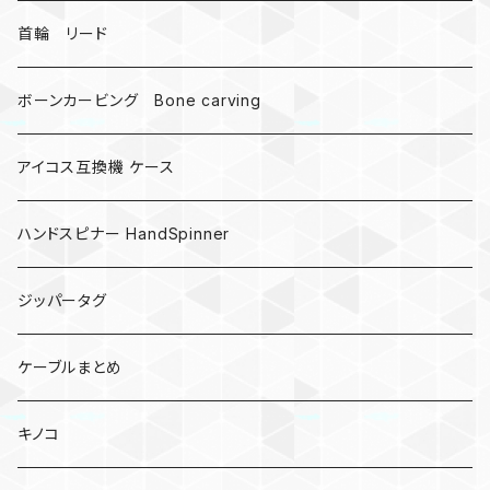
受注作成_名入り、ネーム
首輪 リード
ボーンカービング Bone carving
アイコス互換機 ケース
ハンドスピナー HandSpinner
ジッパータグ
ケーブルまとめ
キノコ