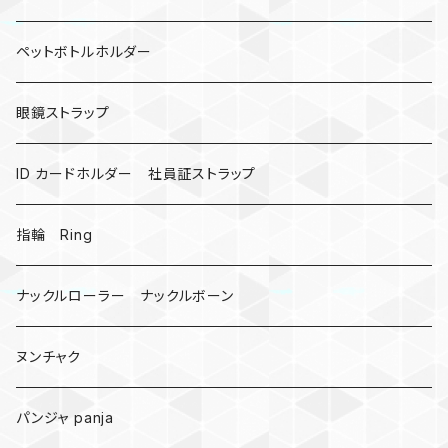
カウベル 熊鈴
ペットボトルホルダー
昆虫
眼鏡ストラップ
ミツバチ
AirTag
ID カードホルダー 社員証ストラップ
戦国武将、侍
指輪 Ring
悪魔の鍵
ナックルローラー ナックルボーン
爬虫類、蛇
ヌンチャク
DNA 螺旋
パンジャ panja