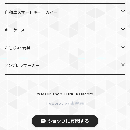
クモ
自動車スマートキー カバー
日産
キーケース
MDF材
おもちゃ・玩具
けん玉
アンブレラマーカー
ロボット
© Mask shop JKING Paracord
パラコード
Powered by
ショップに質問する