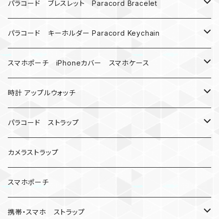
パラコード ブレスレット Paracord Bracelet
MAD MAX
パラコード キーホルダー Paracord Keychain
バックル
ハロウィン
スマホポーチ iPhoneカバー スマホケース
バックル無し
コンパス
楽天ミニ ケース
時計 アップルウォッチ
シャックル
ベルトループ
iPhone
カナビラウォッチ
パラコード ストラップ
数珠
クボタン
腕時計
サバイバルツール
カメラストラップ
キーケース
アップルウォッチ
スマホポーチ
バックル
人形
携帯・スマホ ストラップ