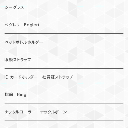
クロス十字架
シーグラス
ドリームキャッチャー
ベグレリ Begleri
カウベル 熊鈴
ペットボトルホルダー
昆虫
眼鏡ストラップ
ミツバチ
AirTag
ID カードホルダー 社員証ストラップ
戦国武将、侍
指輪 Ring
悪魔の鍵
ナックルローラー ナックルボーン