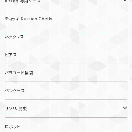
AirTag 専用ケース
AirTagキーリング
チョッキ Russian Chetki
ネックレス
ピアス
パラコード福袋
ペンケース
サソリ、昆虫
サソリ
ロボット