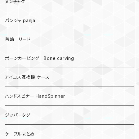
爬虫類、蛇
ヌンチャク
DNA 螺旋
パンジャ panja
受注作成_名入り、ネーム
首輪 リード
ボーンカービング Bone carving
アイコス互換機 ケース
ハンドスピナー HandSpinner
ジッパータグ
ケーブルまとめ