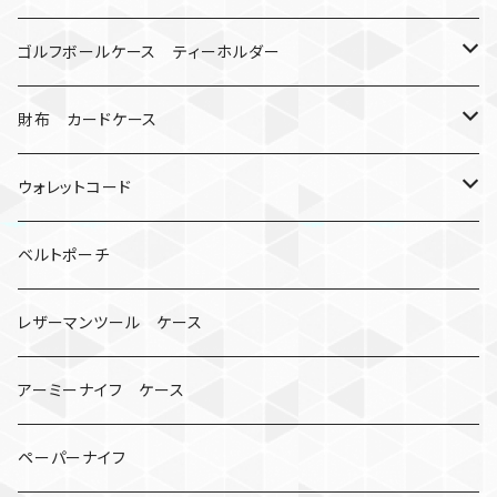
マッドマックス
忍者
キャンプ道具
ネックストラップ・ショルダーストラップ
ゴルフボールケース ティーホルダー
シャックル
ミイラ
ナット
ハンドストラップ
ゴルフマーカー
財布 カードケース
ロボット
レザーマン
リングストラップ
ゴルフボールケース
コインケース
ウォレットコード
ビッグヘッド
マルチツール
ティーホルダー
チューブ
2カラー
ベルトポーチ
骸骨
コインケース
オニヤンマ
紙
レザーマンツール ケース
宇宙服
ビーズ
カードケース
アーミーナイフ ケース
手裏剣
ペーパーナイフ