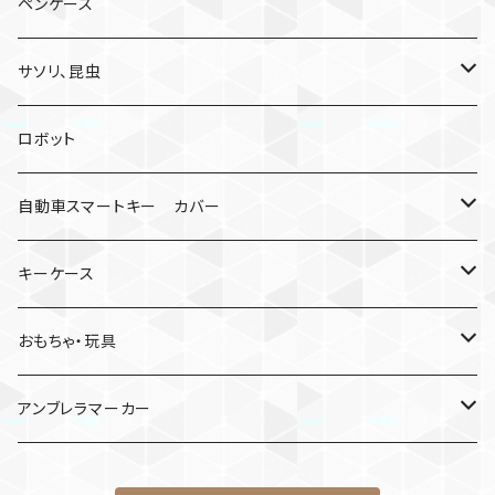
ペンケース
サソリ、昆虫
サソリ
ロボット
クモ
自動車スマートキー カバー
日産
キーケース
MDF材
おもちゃ・玩具
けん玉
アンブレラマーカー
ロボット