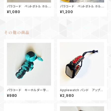
パラコード ペットボトル ホルダ
パラコード ペットボトル ホルダ
ー 紫黄
ー B180C
¥1,080
¥1,200
その他の商品
パラコード キーホルダー宇宙
Applewatch バンド アップル
服 TB黒
ウォッチバンド44_パラコード_エ
¥980
¥2,980
ンドレス滝_ネイビー