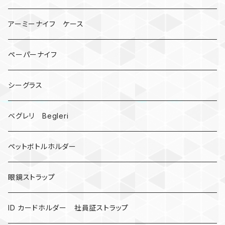
宇宙服
ビーズ
カードケース
アーミーナイフ ケース
手裏剣
ペーパーナイフ
クロス十字架
シーグラス
ドリームキャッチャー
ベグレリ Begleri
カウベル 熊鈴
ペットボトルホルダー
昆虫
眼鏡ストラップ
ミツバチ
AirTag
ID カードホルダー 社員証ストラップ