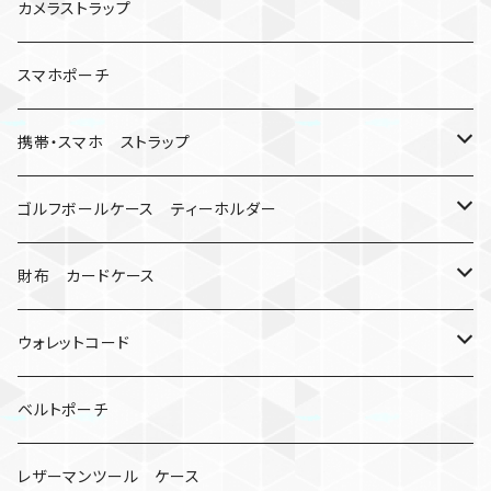
数珠
クボタン
腕時計
サバイバルツール
カメラストラップ
キーケース
アップルウォッチ
スマホポーチ
バックル
人形
携帯・スマホ ストラップ
マッドマックス
忍者
キャンプ道具
ネックストラップ・ショルダーストラップ
ゴルフボールケース ティーホルダー
シャックル
ミイラ
ナット
ハンドストラップ
ゴルフマーカー
財布 カードケース
ロボット
レザーマン
リングストラップ
ゴルフボールケース
コインケース
ウォレットコード
ビッグヘッド
マルチツール
ティーホルダー
チューブ
2カラー
ベルトポーチ
骸骨
コインケース
オニヤンマ
紙
レザーマンツール ケース