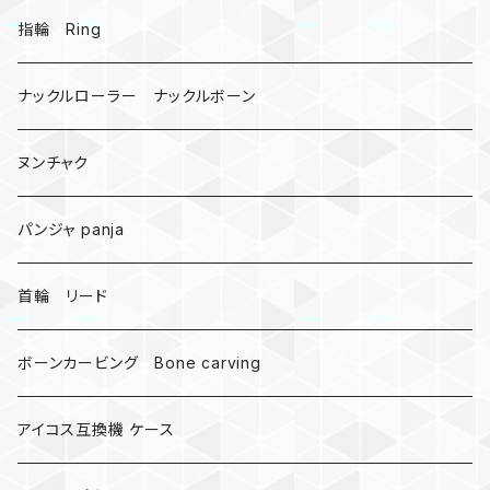
戦国武将、侍
指輪 Ring
悪魔の鍵
ナックルローラー ナックルボーン
爬虫類、蛇
ヌンチャク
DNA 螺旋
パンジャ panja
受注作成_名入り、ネーム
首輪 リード
ボーンカービング Bone carving
アイコス互換機 ケース