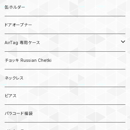
亀
缶ホルダー
キノコ
ドアオープナー
AirTag 専用ケース
AirTagキーリング
チョッキ Russian Chetki
ネックレス
ピアス
パラコード福袋