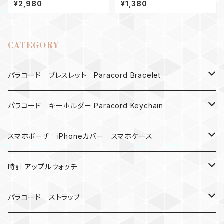
ンド44_Conquistador2_OD
ループ グレー・赤 パラコード
¥2,980
¥1,380
CATEGORY
パラコード ブレスレット Paracord Bracelet
MAD MAX
パラコード キーホルダー Paracord Keychain
バックル
ハロウィン
スマホポーチ iPhoneカバー スマホケース
バックル無し
コンパス
楽天ミニ ケース
時計 アップルウォッチ
シャックル
ベルトループ
iPhone
カナビラウォッチ
パラコード ストラップ