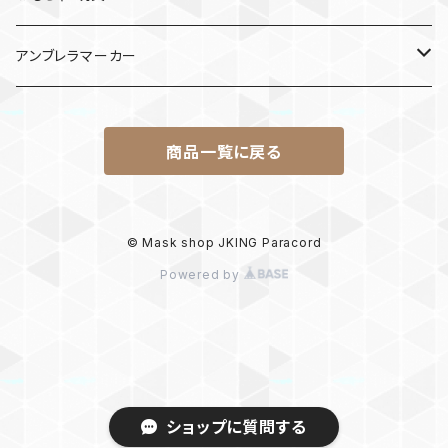
けん玉
アンブレラマーカー
ロボット
商品一覧に戻る
パラコード
© Mask shop JKING Paracord
Powered by
ショップに質問する