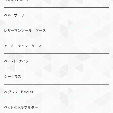
ビッグヘッド
マルチツール
ティーホルダー
チューブ
2カラー
ベルトポーチ
骸骨
コインケース
オニヤンマ
紙
レザーマンツール ケース
宇宙服
ビーズ
カードケース
アーミーナイフ ケース
手裏剣
ペーパーナイフ
クロス十字架
シーグラス
ドリームキャッチャー
ベグレリ Begleri
カウベル 熊鈴
ペットボトルホルダー