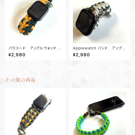
パラコード アップルウォッチ バ
Applewatch バンド アップル
ンド44_DoubleWide_カーキ
ウォッチ バンド44_シャックル_
¥2,980
¥2,980
緑 Apple watch
キングコブラ_白カモ180
その他の商品