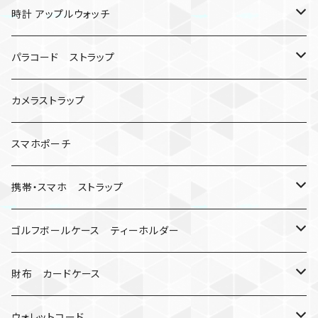
バックル無し
コンパス
楽天ミニ ケース
時計 アップルウォッチ
シャックル
ベルトループ
iPhone
カナビラウォッチ
パラコード ストラップ
数珠
クボタン
腕時計
サバイバルツール
カメラストラップ
キーケース
アップルウォッチ
スマホポーチ
バックル
人形
携帯・スマホ ストラップ
マッドマックス
忍者
キャンプ道具
ネックストラップ・ショルダーストラップ
ゴルフボールケース ティーホルダー
シャックル
ミイラ
ナット
ハンドストラップ
ゴルフマーカー
財布 カードケース
ロボット
レザーマン
リングストラップ
ゴルフボールケース
コインケース
ウォレットコード