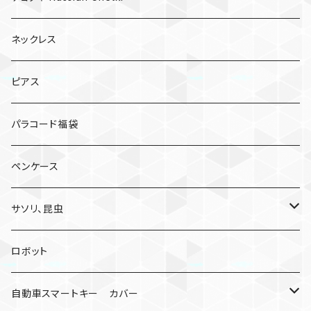
ネックレス
ピアス
パラコード福袋
ペンケース
サソリ、昆虫
サソリ
ロボット
クモ
自動車スマートキー カバー