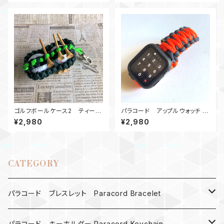
ゴルフボールケース2 ティーホ
パラコード アップルウォッチ バ
ルダー SGHG
ンド44_KC_OrGr
¥2,980
¥2,980
CATEGORY
パラコード ブレスレット Paracord Bracelet
MAD MAX
パラコード キーホルダー Paracord Keychain