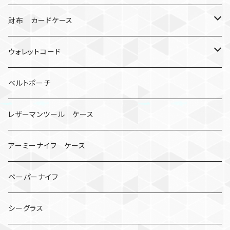
シャックル
ミイラ
ナット
ハンドストラップ
ゴルフマーカー
財布 カードケース
ロボット
レザーマン
リングストラップ
ゴルフボールケース
コインケース
ウォレットコード
ビッグヘッド
マルチツール
ティーホルダー
チューブ
2カラー
ベルトポーチ
骸骨
コインケース
オニヤンマ
紙
レザーマンツール ケース
宇宙服
ビーズ
カードケース
アーミーナイフ ケース
手裏剣
ペーパーナイフ
クロス十字架
シーグラス