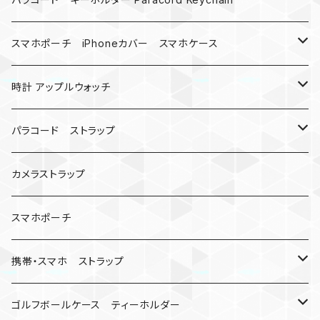
バックル
ハロウィン
スマホポーチ iPhoneカバー スマホケース
バックル無し
コンパス
楽天ミニ ケース
時計 アップルウォッチ
シャックル
ベルトループ
iPhone
カナビラウォッチ
パラコード ストラップ
数珠
クボタン
腕時計
サバイバルツール
カメラストラップ
キーケース
アップルウォッチ
スマホポーチ
バックル
人形
携帯・スマホ ストラップ
マッドマックス
忍者
キャンプ道具
ネックストラップ・ショルダーストラップ
ゴルフボールケース ティーホルダー