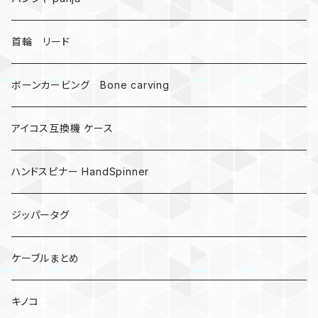
受注作成_名入り、ネーム
首輪 リード
ボーンカービング Bone carving
アイコス互換機 ケース
ハンドスピナー HandSpinner
ジッパータグ
ケーブルまとめ
キノコ