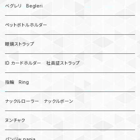
ドリームキャッチャー
ベグレリ Begleri
カウベル 熊鈴
ペットボトルホルダー
昆虫
眼鏡ストラップ
ミツバチ
AirTag
ID カードホルダー 社員証ストラップ
戦国武将、侍
指輪 Ring
悪魔の鍵
ナックルローラー ナックルボーン
爬虫類、蛇
ヌンチャク
DNA 螺旋
パンジャ panja