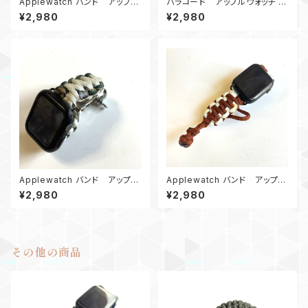
Applewatch バンド アップル
パラコード アップルウォッチ バ
ウォッチ バンド44_AirflowCo
ンド44_DoubleWide_カーキ
¥2,980
¥2,980
mbat_デザートカモ黒
緑 Apple watch
Applewatch バンド アップル
Applewatch バンド アップル
ウォッチ バンド44_シャックル_
ウォッチ バンド44_KC_白茶
¥2,980
¥2,980
キングコブラ_白カモ180
その他の商品