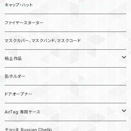
キャップ・ハット
ファイヤースターター
マスクカバー、マスクバンド、マスクコード
粘土作品
亀
缶ホルダー
キノコ
ドアオープナー
AirTag 専用ケース
AirTagキーリング
チョッキ Russian Chetki