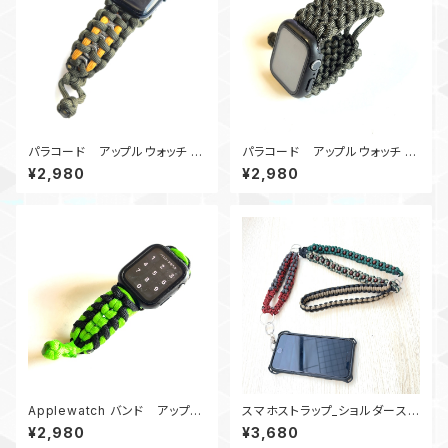
パラコード アップルウォッチ バ
パラコード アップルウォッチ バ
ンド44_ナット10_MM_OdG A
ンド44_Conquistador2_OD
¥2,980
¥2,980
pple Watch
Applewatch バンド アップル
スマホストラップ_ショルダースト
ウォッチ バンド44_服部MM_黒
ラップ_28ウッドビーズ_緑赤カ
¥2,980
¥3,680
黄緑
ーキグレー