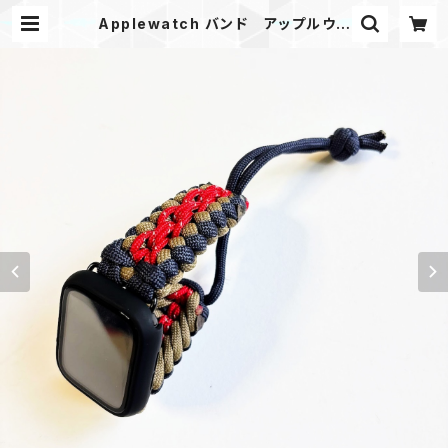
Applewatch バンド アップルウォ
ッチバンド44_パラコード_エンドレ
ス滝_ネイビー | Mask shop JKIN
G Paracord