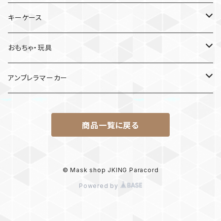
日産
キーケース
MDF材
おもちゃ・玩具
けん玉
アンブレラマーカー
ロボット
商品一覧に戻る
パラコード
© Mask shop JKING Paracord
Powered by