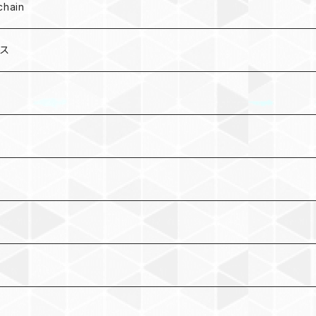
hain
ース