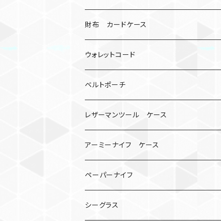
シャックル
ミイラ
ナット
ハンドストラップ
ゴルフマーカー
財布 カードケース
ロボット
レザーマン
リングストラップ
ゴルフボールケース
コインケース
ウォレットコード
ビッグヘッド
マルチツール
ティーホルダー
チューブ
2カラー
ベルトポーチ
骸骨
コインケース
オニヤンマ
紙
レザーマンツール ケース
宇宙服
ビーズ
カードケース
アーミーナイフ ケース
手裏剣
ペーパーナイフ
クロス十字架
シーグラス