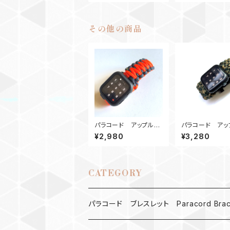
その他の商品
パラコード アップルウ
パラコード アッ
ォッチ バンド44_KC_O
ォッチバンド サ
¥2,980
¥3,280
rGr
ツール_44_C18
ple Watch
CATEGORY
パラコード ブレスレット Paracord Brace