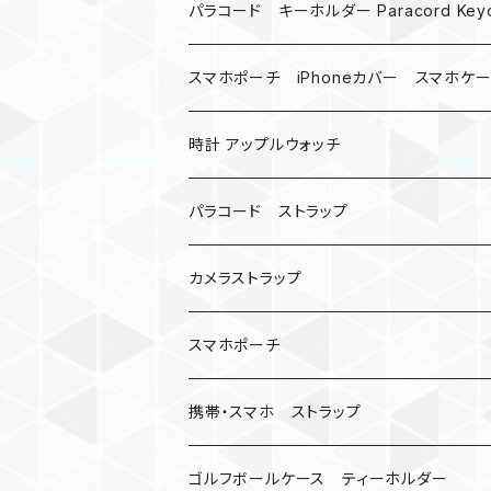
MAD MAX
パラコード キーホルダー Paracord Keyc
バックル
ハロウィン
スマホポーチ iPhoneカバー スマホケ
バックル無し
コンパス
楽天ミニ ケース
時計 アップルウォッチ
シャックル
ベルトループ
iPhone
カナビラウォッチ
パラコード ストラップ
数珠
クボタン
腕時計
サバイバルツール
カメラストラップ
キーケース
アップルウォッチ
スマホポーチ
バックル
人形
携帯・スマホ ストラップ
マッドマックス
忍者
キャンプ道具
ネックストラップ・ショルダーストラップ
ゴルフボールケース ティーホルダー