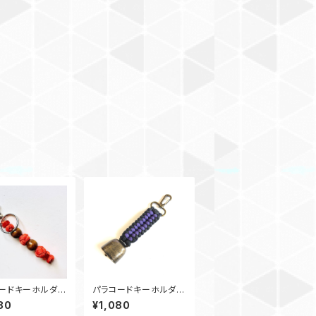
ードキーホルダ
パラコードキーホルダ
イヤモンド_ウッ
ー 熊鈴_SC_紫黒 カ
80
¥1,080
ズ2_Rナット2_オ
ウベル キーリング