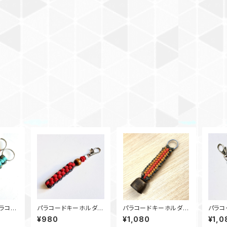
ラコー
パラコードキーホルダ
パラコードキーホルダ
パラコ
ホルダ
ー Box_ウッドビーズ_
ー 熊鈴_SC_オレンジ
ー ダ
¥980
¥1,080
¥1,0
ムタグ
M6_ 赤ネイビー
カーキカモ180
ドビー