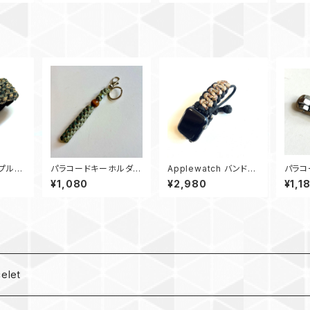
レンジ
プルウ
パラコードキーホルダ
Applewatch バンド
パラコ
バイバル
ー Box_ウッドビーズ_
アップルウォッチ バンド
ー ナッ
¥1,080
¥2,980
¥1,1
0 Ap
M6_ デジタルカモ、カモ
44_AirflowCombat_
ーキ
180
デザートカモ黒
let