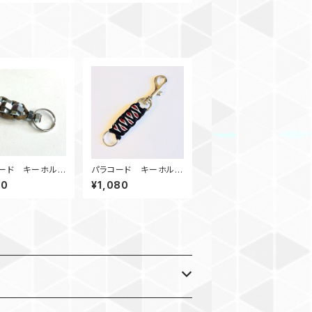
ード キーホルダ
パラコード キーホルダ
ト_CLICKY_カ
ー_SolomonDragon_
80
¥1,080
赤黒白