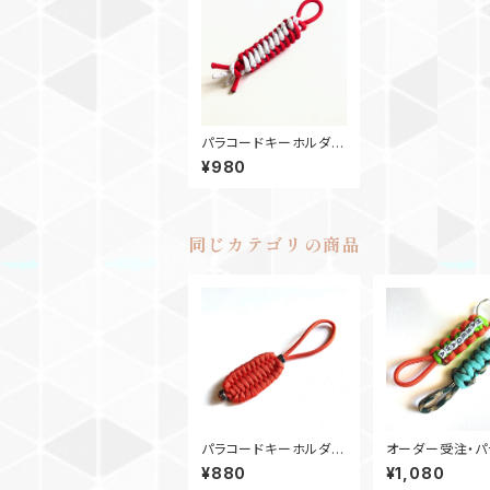
パラコードキーホルダ
ー RoyalCrown R
¥980
W
同じカテゴリの商品
パラコードキーホルダ
オーダー受注・パ
ー チャーム トリロバ
ド 名入りキー
¥880
¥1,080
イトN2 オレンジ
ー・コブラ ネー