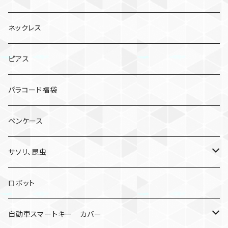
ネックレス
ピアス
パラコード福袋
ペンケース
サソリ、昆虫
サソリ
ロボット
クモ
自動車スマートキー カバー