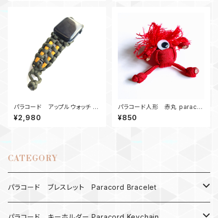
パラコード アップルウォッチ バ
パラコード人形 赤丸 paracor
ンド44_ナット10_MM_OdG A
d
¥2,980
¥850
pple Watch
CATEGORY
パラコード ブレスレット Paracord Bracelet
MAD MAX
パラコード キーホルダー Paracord Keychain