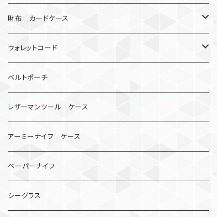
シャックル
ミイラ
ナット
ハンドストラップ
ゴルフマーカー
財布 カードケース
ロボット
レザーマン
リングストラップ
ゴルフボールケース
コインケース
ウォレットコード
ビッグヘッド
マルチツール
ティーホルダー
チューブ
2カラー
ベルトポーチ
骸骨
コインケース
オニヤンマ
紙
レザーマンツール ケース
宇宙服
ビーズ
カードケース
アーミーナイフ ケース
手裏剣
ペーパーナイフ
クロス十字架
シーグラス