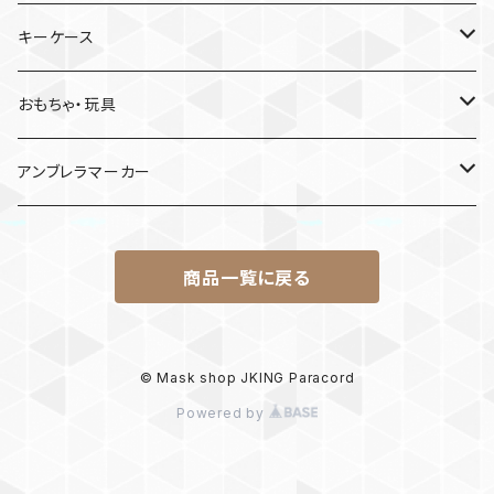
日産
キーケース
MDF材
おもちゃ・玩具
けん玉
アンブレラマーカー
ロボット
商品一覧に戻る
パラコード
© Mask shop JKING Paracord
Powered by