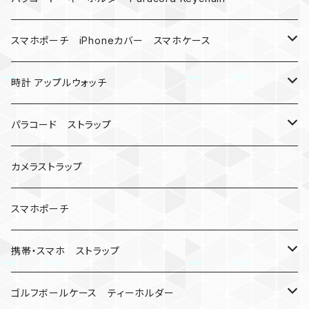
バックル
ハロウィン
スマホポーチ iPhoneカバー スマホケース
バックル無し
コンパス
楽天ミニ ケース
時計 アップルウォッチ
シャックル
ベルトループ
iPhone
カナビラウォッチ
パラコード ストラップ
数珠
クボタン
腕時計
サバイバルツール
カメラストラップ
キーケース
アップルウォッチ
スマホポーチ
バックル
人形
携帯・スマホ ストラップ
マッドマックス
忍者
キャンプ道具
ネックストラップ・ショルダーストラップ
ゴルフボールケース ティーホルダー