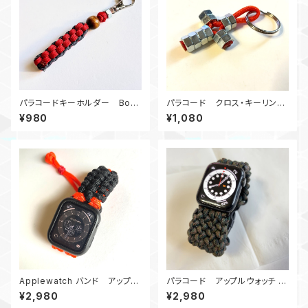
パラコードキーホルダー Box_
パラコード クロス・キーリン
ウッドビーズ_M6_ 赤ネイビー
グ M6ナット十字架 オレンジ
¥980
¥1,080
Applewatch バンド アップル
パラコード アップルウォッチ バ
ウォッチ バンド44_TraitorMM_
ンド44 Conquistador_Bakl_
¥2,980
¥2,980
赤黒
WC Apple Watch