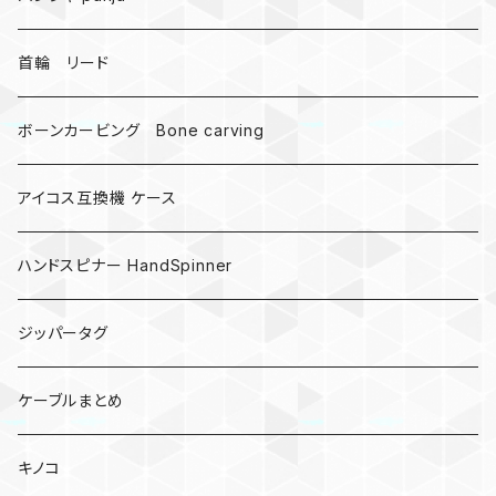
受注作成_名入り、ネーム
首輪 リード
ボーンカービング Bone carving
アイコス互換機 ケース
ハンドスピナー HandSpinner
ジッパータグ
ケーブルまとめ
キノコ