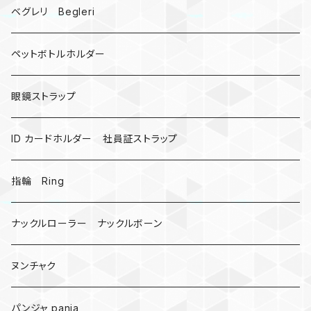
ドリームキャッチャー
ベグレリ Begleri
カウベル 熊鈴
ペットボトルホルダー
昆虫
眼鏡ストラップ
ミツバチ
AirTag
ID カードホルダー 社員証ストラップ
戦国武将、侍
指輪 Ring
悪魔の鍵
ナックルローラー ナックルボーン
爬虫類、蛇
ヌンチャク
DNA 螺旋
パンジャ panja