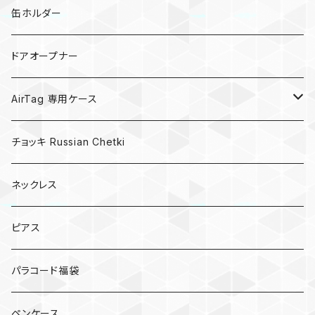
亀
缶ホルダー
キノコ
ドアオープナー
AirTag 専用ケース
AirTagキーリング
チョッキ Russian Chetki
ネックレス
ピアス
パラコード福袋
ペンケース