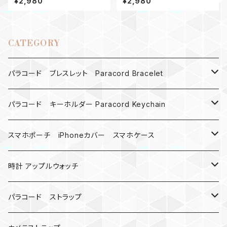
¥2,980
¥2,980
緑 Apple watch
CATEGORY
パラコード ブレスレット Paracord Bracelet
MAD MAX
パラコード キーホルダー Paracord Keychain
バックル
ハロウィン
スマホポーチ iPhoneカバー スマホケース
バックル無し
コンパス
楽天ミニ ケース
時計 アップルウォッチ
シャックル
ベルトループ
iPhone
カナビラウォッチ
パラコード ストラップ