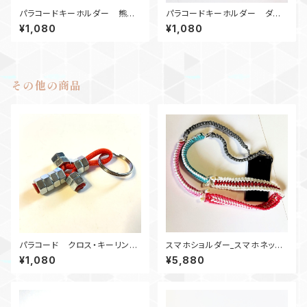
パラコードキーホルダー 熊鈴_
パラコードキーホルダー ダイ
SC_紫黒 カウベル キーリン
ヤモンド_ウッドビーズ2_Rナット
¥1,080
¥1,080
グ
2_オレンジ
その他の商品
パラコード クロス・キーリン
スマホショルダー_スマホネック
グ M6ナット十字架 オレンジ
ストラップ_パラコードTrailblaz
¥1,080
¥5,880
erロング