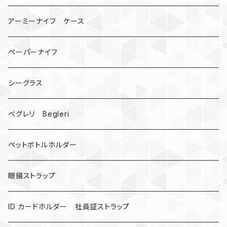
宇宙服
ビーズ
カードケース
アーミーナイフ ケース
手裏剣
ペーパーナイフ
クロス十字架
シーグラス
ドリームキャッチャー
ベグレリ Begleri
カウベル 熊鈴
ペットボトルホルダー
昆虫
眼鏡ストラップ
ミツバチ
AirTag
ID カードホルダー 社員証ストラップ