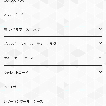
数珠
クボタン
腕時計
サバイバルツール
カメラストラップ
キーケース
アップルウォッチ
スマホポーチ
バックル
人形
携帯・スマホ ストラップ
マッドマックス
忍者
キャンプ道具
ネックストラップ・ショルダーストラップ
ゴルフボールケース ティーホルダー
シャックル
ミイラ
ナット
ハンドストラップ
ゴルフマーカー
財布 カードケース
ロボット
レザーマン
リングストラップ
ゴルフボールケース
コインケース
ウォレットコード
ビッグヘッド
マルチツール
ティーホルダー
チューブ
2カラー
ベルトポーチ
骸骨
コインケース
オニヤンマ
紙
レザーマンツール ケース