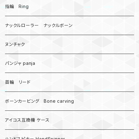
戦国武将、侍
指輪 Ring
悪魔の鍵
ナックルローラー ナックルボーン
爬虫類、蛇
ヌンチャク
DNA 螺旋
パンジャ panja
受注作成_名入り、ネーム
首輪 リード
ボーンカービング Bone carving
アイコス互換機 ケース
ハンドスピナー HandSpinner