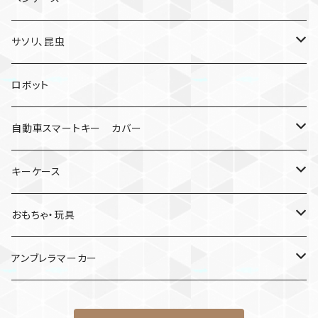
サソリ、昆虫
サソリ
ロボット
クモ
自動車スマートキー カバー
日産
キーケース
MDF材
おもちゃ・玩具
けん玉
アンブレラマーカー
ロボット