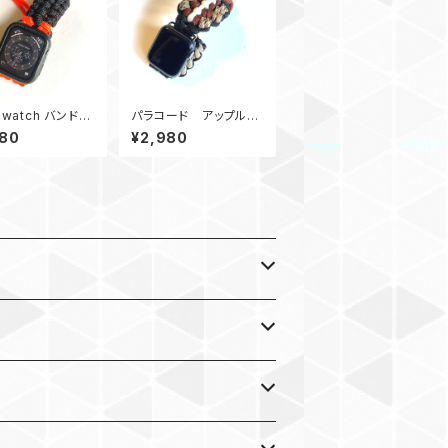
ewatch バンド
パラコード アップルウ
ルウォッチ バンド
ォッチ バンド44_kahuk
980
¥2,980
raitorMM_赤黒
u_BBrWDc