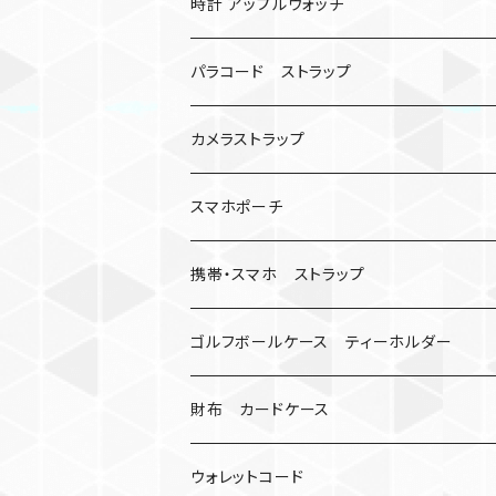
バックル無し
コンパス
楽天ミニ ケース
時計 アップルウォッチ
シャックル
ベルトループ
iPhone
カナビラウォッチ
パラコード ストラップ
数珠
クボタン
腕時計
サバイバルツール
カメラストラップ
キーケース
アップルウォッチ
スマホポーチ
バックル
人形
携帯・スマホ ストラップ
マッドマックス
忍者
キャンプ道具
ネックストラップ・ショルダーストラップ
ゴルフボールケース ティーホルダー
シャックル
ミイラ
ナット
ハンドストラップ
ゴルフマーカー
財布 カードケース
ロボット
レザーマン
リングストラップ
ゴルフボールケース
コインケース
ウォレットコード