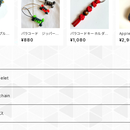
プルウ
パラコード ジッパータ
パラコードキーホルダ
Appl
Doubl
グ 骨骨 カラーラン
ー ダイヤモンド_ウッ
アップ
¥880
¥1,080
¥2,
 Appl
ダム3個1セット
ドビーズ_Rナット_赤
44_T
let
hain
ース