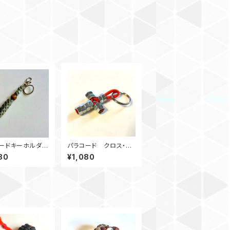
ードキーホルダ
パラコード クロス・キ
ox_ウッドビーズ_
ーリング M6ナット十
80
¥1,080
 デジタルカモ、カモ
字架 オレンジ