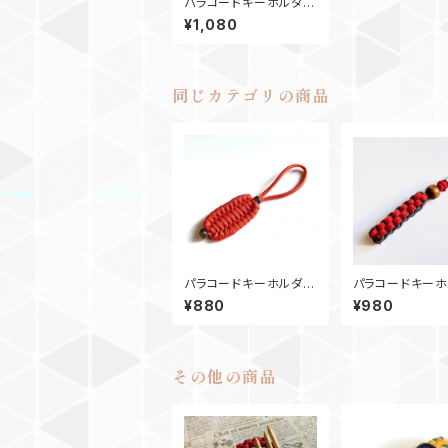
パラコードキーホルダ
ー Box_ウッドビーズ_
¥1,080
N6_ カーキ・ウッドラン
ドカモ
同じカテゴリの商品
パラコードキーホルダ
パラコードキーホ
ー チャーム トリロバ
ー Box_ウッド
¥880
¥980
イトN2 オレンジ
M6_ 赤ネイビー
その他の商品