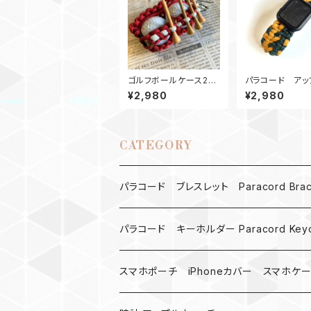
ゴルフボールケース2
パラコード アッ
ティーホルダー RW
ォッチ バンド44_
¥2,980
¥2,980
eWide_カーキ緑
e watch
CATEGORY
パラコード ブレスレット Paracord Brace
MAD MAX
パラコード キーホルダー Paracord Keyc
バックル
ハロウィン
スマホポーチ iPhoneカバー スマホケ