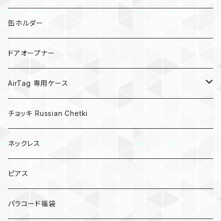
亀
缶ホルダー
キノコ
ドアオープナー
AirTag 専用ケース
AirTagキーリング
チョッキ Russian Chetki
ネックレス
ピアス
パラコード福袋