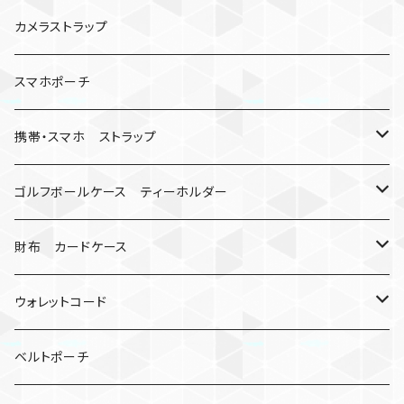
数珠
クボタン
腕時計
サバイバルツール
カメラストラップ
キーケース
アップルウォッチ
スマホポーチ
バックル
人形
携帯・スマホ ストラップ
マッドマックス
忍者
キャンプ道具
ネックストラップ・ショルダーストラップ
ゴルフボールケース ティーホルダー
シャックル
ミイラ
ナット
ハンドストラップ
ゴルフマーカー
財布 カードケース
ロボット
レザーマン
リングストラップ
ゴルフボールケース
コインケース
ウォレットコード
ビッグヘッド
マルチツール
ティーホルダー
チューブ
2カラー
ベルトポーチ
骸骨