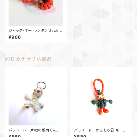
ジャック・オー・ランタン Jack-
o'-Lantern
¥900
同じカテゴリの商品
パラコード 片眼の骸骨くん
パラコード かぼちゃ君 キーホ
キーホルダー
ルダー
¥880
¥880