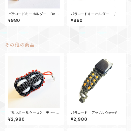
パラコードキーホルダー Box_
パラコードキーホルダー チャ
ウッドビーズ_M6_ 赤ネイビー
ーム トリロバイトN2 オレン
¥980
¥880
ジ
その他の商品
ゴルフボールケース2 ティーホ
パラコード アップルウォッチ バ
ルダー Gオレンジ
ンド44_ナット10_MM_OdG A
¥2,980
¥2,980
pple Watch