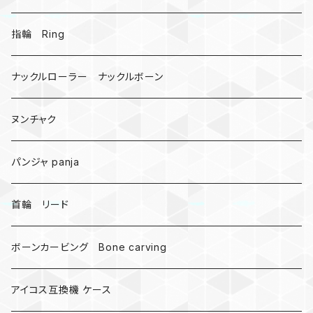
戦国武将、侍
指輪 Ring
悪魔の鍵
ナックルローラー ナックルボーン
爬虫類、蛇
ヌンチャク
DNA 螺旋
パンジャ panja
受注作成_名入り、ネーム
首輪 リード
ボーンカービング Bone carving
アイコス互換機 ケース