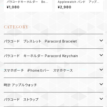
パラコードキーホルダー Box_
Applewatch バンド アップル
ウッドビーズ_M6_ デジタルカ
ウォッチ バンド44_シャックル_
¥1,080
¥2,980
モ、カモ180
キングコブラ_白カモ180
CATEGORY
パラコード ブレスレット Paracord Bracelet
MAD MAX
パラコード キーホルダー Paracord Keychain
バックル
ハロウィン
スマホポーチ iPhoneカバー スマホケース
バックル無し
コンパス
楽天ミニ ケース
時計 アップルウォッチ
シャックル
ベルトループ
iPhone
カナビラウォッチ
パラコード ストラップ