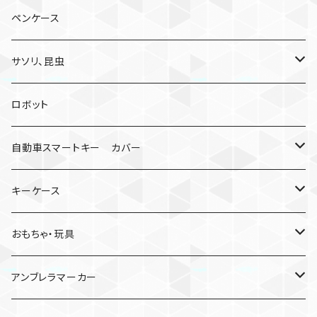
ペンケース
サソリ、昆虫
サソリ
ロボット
クモ
自動車スマートキー カバー
日産
キーケース
MDF材
おもちゃ・玩具
けん玉
アンブレラマーカー