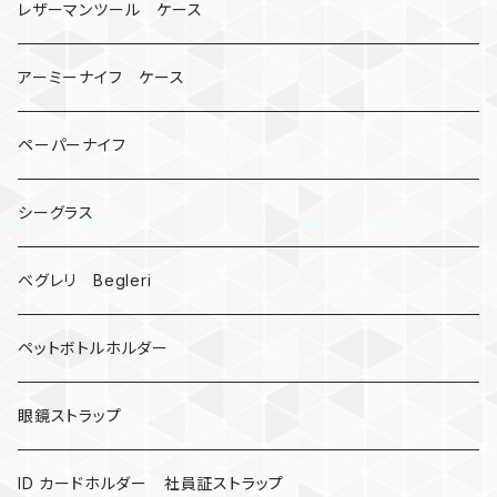
コインケース
オニヤンマ
紙
レザーマンツール ケース
宇宙服
ビーズ
カードケース
アーミーナイフ ケース
手裏剣
ペーパーナイフ
クロス十字架
シーグラス
ドリームキャッチャー
ベグレリ Begleri
カウベル 熊鈴
ペットボトルホルダー
昆虫
眼鏡ストラップ
ミツバチ
AirTag
ID カードホルダー 社員証ストラップ