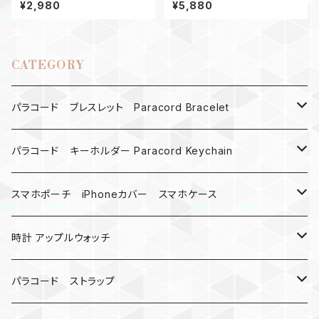
ウォッチ バンド44_AirflowCo
ストラップ_パラコードTrailblaz
¥2,980
¥5,880
mbat_デザートカモ黒
erロング
CATEGORY
パラコード ブレスレット Paracord Bracelet
MAD MAX
パラコード キーホルダー Paracord Keychain
バックル
ハロウィン
スマホポーチ iPhoneカバー スマホケース
バックル無し
コンパス
楽天ミニ ケース
時計 アップルウォッチ
シャックル
ベルトループ
iPhone
カナビラウォッチ
パラコード ストラップ