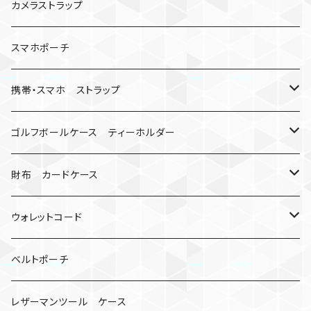
数珠
クボタン
腕時計
サバイバルツール
カメラストラップ
キーケース
アップルウォッチ
スマホポーチ
バックル
人形
携帯・スマホ ストラップ
マッドマックス
忍者
キャンプ道具
ネックストラップ・ショルダーストラップ
ゴルフボールケース ティーホルダー
シャックル
ミイラ
ナット
ハンドストラップ
ゴルフマーカー
財布 カードケース
ロボット
レザーマン
リングストラップ
ゴルフボールケース
コインケース
ウォレットコード
ビッグヘッド
マルチツール
ティーホルダー
チューブ
2カラー
ベルトポーチ
骸骨
コインケース
オニヤンマ
紙
レザーマンツール ケース