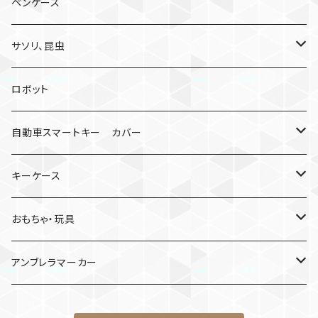
ペンケース
サソリ、昆虫
サソリ
ロボット
クモ
自動車スマートキー カバー
日産
キーケース
MDF材
おもちゃ・玩具
けん玉
アンブレラマーカー
ロボット