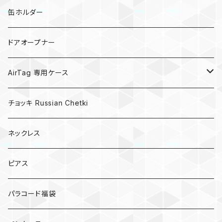
亀
缶ホルダー
キノコ
ドアオープナー
AirTag 専用ケース
AirTagキーリング
チョッキ Russian Chetki
ネックレス
ピアス
パラコード福袋