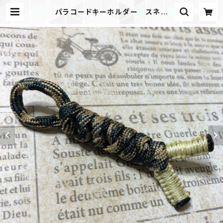
パラコードキーホルダー スネイ
ク Vコブラ | Mask shop JKING
Paracord