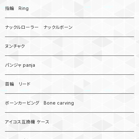
戦国武将、侍
指輪 Ring
悪魔の鍵
ナックルローラー ナックルボーン
爬虫類、蛇
ヌンチャク
DNA 螺旋
パンジャ panja
受注作成_名入り、ネーム
首輪 リード
ボーンカービング Bone carving
アイコス互換機 ケース