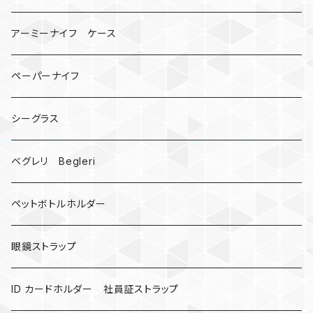
宇宙服
ビーズ
カードケース
アーミーナイフ ケース
手裏剣
ペーパーナイフ
クロス十字架
シーグラス
ドリームキャッチャー
ベグレリ Begleri
カウベル 熊鈴
ペットボトルホルダー
昆虫
眼鏡ストラップ
ミツバチ
AirTag
ID カードホルダー 社員証ストラップ