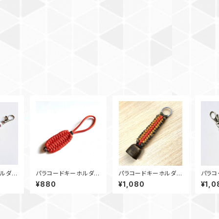
ルダ
パラコードキーホルダ
パラコードキーホルダ
パラコ
ビーズ_
ー チャーム トリロバ
ー 熊鈴_SC_オレンジ
ー ダ
¥880
¥1,080
¥1,0
イトN2 オレンジ
カーキカモ180
ドビー
レンジ