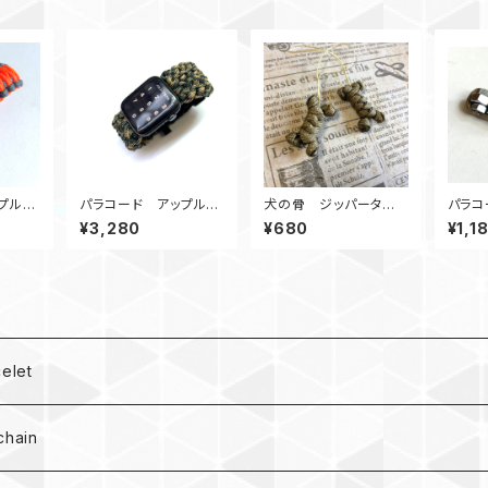
プルウ
パラコード アップルウ
犬の骨 ジッパータ
パラコ
KC_O
ォッチバンド サバイバル
グ Dog Bone Zipp
ー ナッ
¥3,280
¥680
¥1,1
ツール_44_C180 Ap
er Pull
ーキ
ple Watch
let
hain