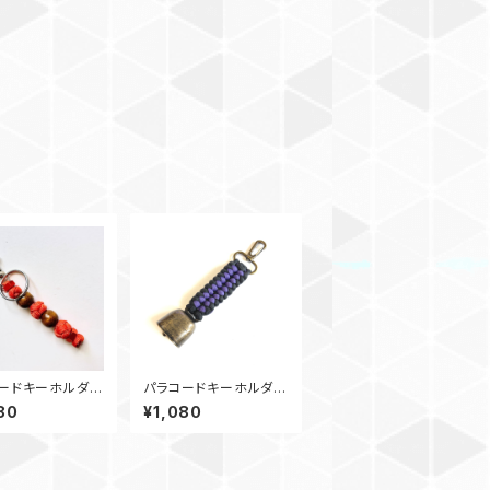
ードキーホルダ
パラコードキーホルダ
イヤモンド_ウッ
ー 熊鈴_SC_紫黒 カ
80
¥1,080
ズ2_Rナット2_オ
ウベル キーリング