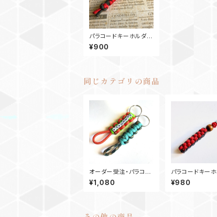
パラコードキーホルダ
ー Snake Knot GR
¥900
同じカテゴリの商品
オーダー受注・パラコー
パラコードキーホ
ド 名入りキーホルダ
ー Box_ウッド
¥1,080
¥980
ー・コブラ ネームタグ
M6_ 赤ネイビー