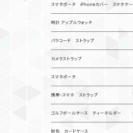
バックル
ハロウィン
スマホポーチ iPhoneカバー スマホケ
バックル無し
コンパス
楽天ミニ ケース
時計 アップルウォッチ
シャックル
ベルトループ
iPhone
カナビラウォッチ
パラコード ストラップ
数珠
クボタン
腕時計
サバイバルツール
カメラストラップ
キーケース
アップルウォッチ
スマホポーチ
バックル
人形
携帯・スマホ ストラップ
マッドマックス
忍者
キャンプ道具
ネックストラップ・ショルダーストラップ
ゴルフボールケース ティーホルダー
シャックル
ミイラ
ナット
ハンドストラップ
ゴルフマーカー
財布 カードケース