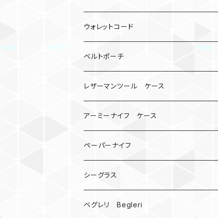
ロボット
レザーマン
リングストラップ
ゴルフボールケース
コインケース
ウォレットコード
ビッグヘッド
マルチツール
ティーホルダー
チューブ
2カラー
ベルトポーチ
骸骨
コインケース
オニヤンマ
紙
レザーマンツール ケース
宇宙服
ビーズ
カードケース
アーミーナイフ ケース
手裏剣
ペーパーナイフ
クロス十字架
シーグラス
ドリームキャッチャー
ベグレリ Begleri