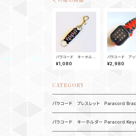
その他の商品
パラコード キーホルダ
パラコード アッ
ー_SolomonDragon_
ォッチ バンド44_
¥1,080
¥2,980
赤黒白
rGr
CATEGORY
パラコード ブレスレット Paracord Brace
MAD MAX
パラコード キーホルダー Paracord Keyc