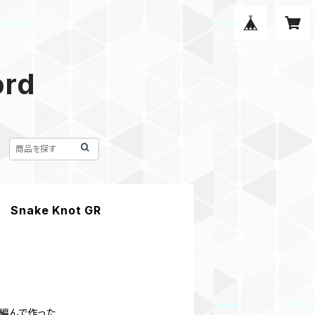
ord
ake Knot GR
で編んで作った