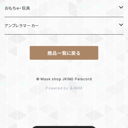
MDF材
おもちゃ・玩具
けん玉
アンブレラマーカー
ロボット
商品一覧に戻る
パラコード
© Mask shop JKING Paracord
Powered by