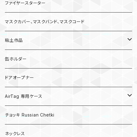
ファイヤースターター
マスクカバー、マスクバンド、マスクコード
粘土作品
亀
缶ホルダー
キノコ
ドアオープナー
AirTag 専用ケース
AirTagキーリング
チョッキ Russian Chetki
ネックレス