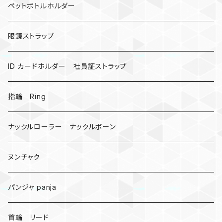
カウベル 熊鈴
ペットボトルホルダー
昆虫
眼鏡ストラップ
ミツバチ
AirTag
ID カードホルダー 社員証ストラップ
戦国武将、侍
指輪 Ring
悪魔の鍵
ナックルローラー ナックルボーン
爬虫類、蛇
ヌンチャク
DNA 螺旋
パンジャ panja
受注作成_名入り、ネーム
首輪 リード