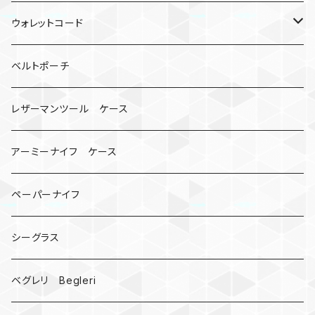
ロボット
レザーマン
リングストラップ
ゴルフボールケース
コインケース
ウォレットコード
ビッグヘッド
マルチツール
ティーホルダー
チューブ
2カラー
ベルトポーチ
骸骨
コインケース
オニヤンマ
紙
レザーマンツール ケース
宇宙服
ビーズ
カードケース
アーミーナイフ ケース
手裏剣
ペーパーナイフ
クロス十字架
シーグラス
ドリームキャッチャー
ベグレリ Begleri