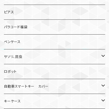
ピアス
パラコード福袋
ペンケース
サソリ、昆虫
サソリ
ロボット
クモ
自動車スマートキー カバー
日産
キーケース