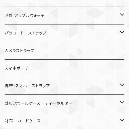
バックル無し
コンパス
楽天ミニ ケース
時計 アップルウォッチ
シャックル
ベルトループ
iPhone
カナビラウォッチ
パラコード ストラップ
数珠
クボタン
腕時計
サバイバルツール
カメラストラップ
キーケース
アップルウォッチ
スマホポーチ
バックル
人形
携帯・スマホ ストラップ
マッドマックス
忍者
キャンプ道具
ネックストラップ・ショルダーストラップ
ゴルフボールケース ティーホルダー
シャックル
ミイラ
ナット
ハンドストラップ
ゴルフマーカー
財布 カードケース