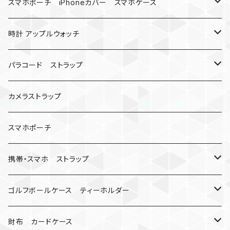
バックル
ハロウィン
スマホポーチ iPhoneカバー スマホケース
バックル無し
コンパス
楽天ミニ ケース
時計 アップルウォッチ
シャックル
ベルトループ
iPhone
カナビラウォッチ
パラコード ストラップ
数珠
クボタン
腕時計
サバイバルツール
カメラストラップ
キーケース
アップルウォッチ
スマホポーチ
バックル
人形
携帯・スマホ ストラップ
マッドマックス
忍者
キャンプ道具
ネックストラップ・ショルダーストラップ
ゴルフボールケース ティーホルダー
シャックル
ミイラ
ナット
ハンドストラップ
ゴルフマーカー
財布 カードケース