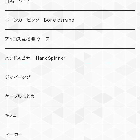
受注作成_名入り、ネーム
首輪 リード
ボーンカービング Bone carving
アイコス互換機 ケース
ハンドスピナー HandSpinner
ジッパータグ
ケーブルまとめ
キノコ
マーカー