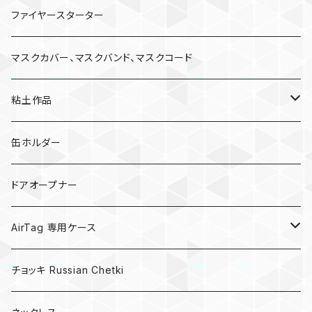
ファイヤースターター
マスクカバー、マスクバンド、マスクコード
粘土作品
亀
缶ホルダー
キノコ
ドアオープナー
AirTag 専用ケース
AirTagキーリング
チョッキ Russian Chetki