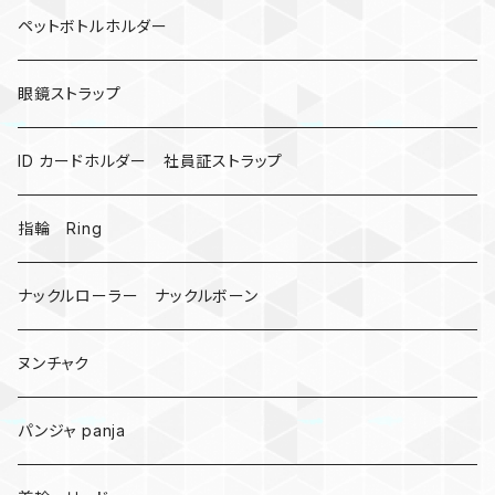
カウベル 熊鈴
ペットボトルホルダー
昆虫
眼鏡ストラップ
ミツバチ
AirTag
ID カードホルダー 社員証ストラップ
戦国武将、侍
指輪 Ring
悪魔の鍵
ナックルローラー ナックルボーン
爬虫類、蛇
ヌンチャク
DNA 螺旋
パンジャ panja