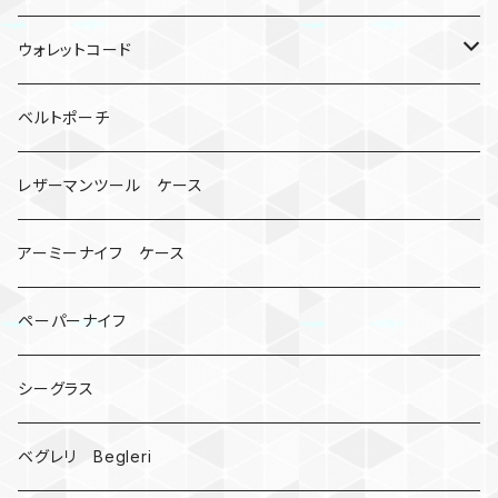
ロボット
レザーマン
リングストラップ
ゴルフボールケース
コインケース
ウォレットコード
ビッグヘッド
マルチツール
ティーホルダー
チューブ
2カラー
ベルトポーチ
骸骨
コインケース
オニヤンマ
紙
レザーマンツール ケース
宇宙服
ビーズ
カードケース
アーミーナイフ ケース
手裏剣
ペーパーナイフ
クロス十字架
シーグラス
ドリームキャッチャー
ベグレリ Begleri