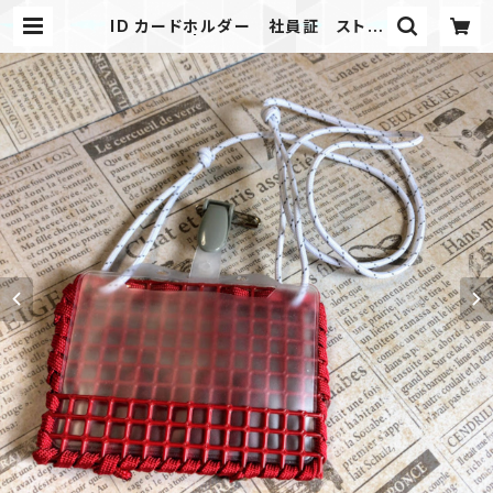
ID カードホルダー 社員証 ストラ
ップ RW | Mask shop JKING P
aracord