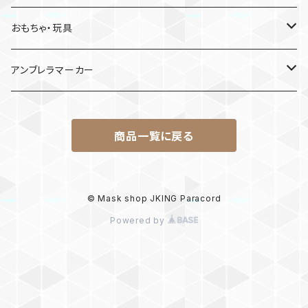
MDF材
おもちゃ・玩具
けん玉
アンブレラマーカー
ロボット
商品一覧に戻る
パラコード
© Mask shop JKING Paracord
Powered by