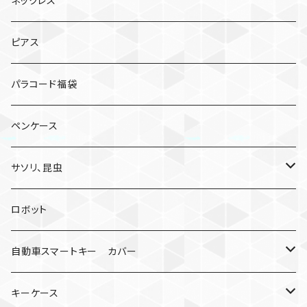
ネックレス
ピアス
パラコード福袋
ペンケース
サソリ、昆虫
サソリ
ロボット
クモ
自動車スマートキー カバー
日産
キーケース