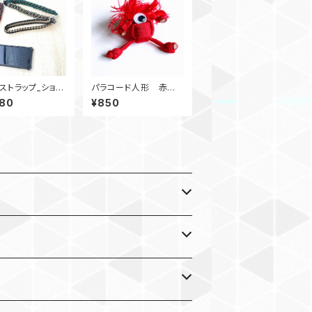
ストラップ_ショル
パラコード人形 赤丸
トラップ_28ウッ
paracord
680
¥850
ズ_緑赤カーキグ