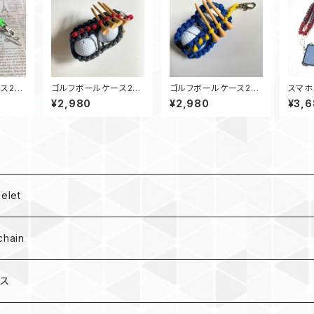
ース2
ゴルフボールケース2
ゴルフボールケース2
スマホ
GHG
ティーホルダー GR
ティーホルダー Peace
ダース
¥2,980
¥2,980
¥3,
in Ukraine ウクライナ
ドビー
レー
let
hain
ース