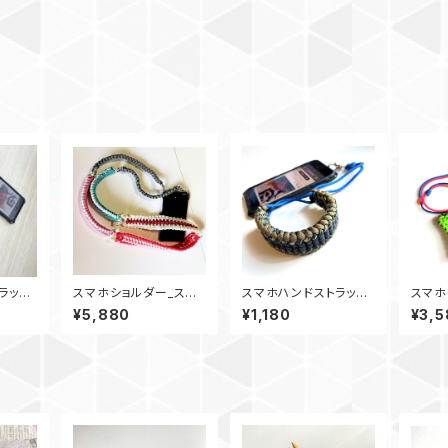
ラッ
スマホショルダー_スマ
スマホハンドストラッ
スマホ
ップ_パ
ホネックストラップ_パラ
プ カメラストラップ_wi
ポーチ
¥5,880
¥1,180
¥3,5
ラヘビ_
コードTrailblazerロン
desanctifield_NKC1
ラップ
グ
80B
リーン