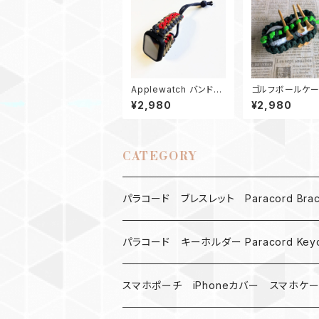
Applewatch バンド
ゴルフボールケ
アップルウォッチバンド4
ティーホルダー S
¥2,980
¥2,980
4_パラコード_エンドレ
ス滝_ネイビー
CATEGORY
パラコード ブレスレット Paracord Brace
MAD MAX
パラコード キーホルダー Paracord Keyc
バックル
ハロウィン
スマホポーチ iPhoneカバー スマホケ