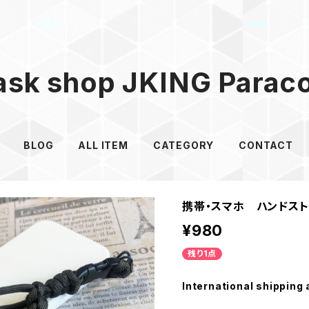
sk shop JKING Parac
BLOG
ALL ITEM
CATEGORY
CONTACT
携帯・スマホ ハンドス
¥980
残り1点
International shipping 