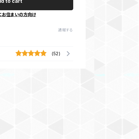
d to cart
にお住まいの方向け
通報する
(52)