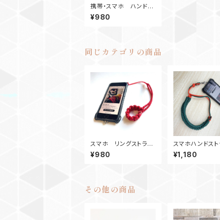
携帯・スマホ ハンドス
トラップ オリーブドラ
¥980
ブ
同じカテゴリの商品
スマホ リングストラッ
スマホハンドスト
プ_パラコード_赤
プ カメラストラ
¥980
¥1,180
ラコード_ガラガ
緑オレンジ
その他の商品