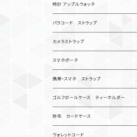
バックル無し
コンパス
楽天ミニ ケース
時計 アップルウォッチ
シャックル
ベルトループ
iPhone
カナビラウォッチ
パラコード ストラップ
数珠
クボタン
腕時計
サバイバルツール
カメラストラップ
キーケース
アップルウォッチ
スマホポーチ
バックル
人形
携帯・スマホ ストラップ
マッドマックス
忍者
キャンプ道具
ネックストラップ・ショルダーストラップ
ゴルフボールケース ティーホルダー
シャックル
ミイラ
ナット
ハンドストラップ
ゴルフマーカー
財布 カードケース
ロボット
レザーマン
リングストラップ
ゴルフボールケース
コインケース
ウォレットコード