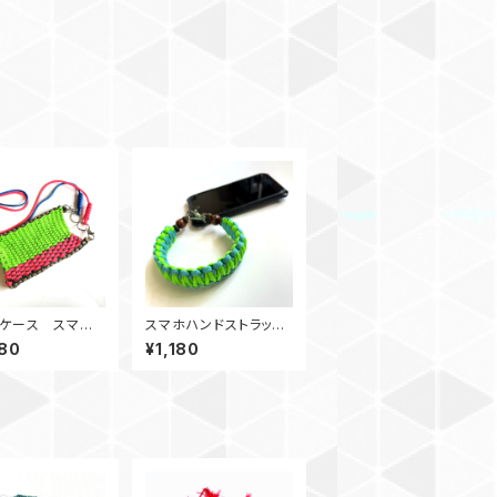
ケース スマホ
スマホハンドストラッ
 パラコードスト
プ キングコブラ パラ
80
¥1,180
付き ピンク＆グ
コードSgTb
&青＆白＆カーキ