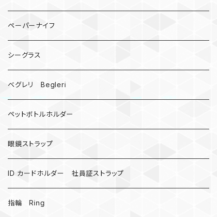
手裏剣
ペーパーナイフ
クロス十字架
シーグラス
ドリームキャッチャー
ベグレリ Begleri
カウベル 熊鈴
ペットボトルホルダー
昆虫
眼鏡ストラップ
ミツバチ
AirTag
ID カードホルダー 社員証ストラップ
戦国武将、侍
指輪 Ring