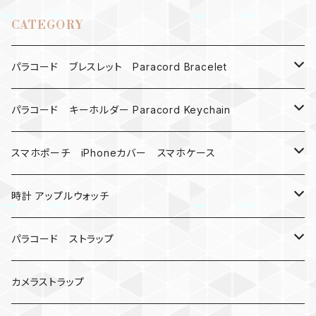
CATEGORY
パラコード ブレスレット Paracord Bracelet
MAD MAX
パラコード キーホルダー Paracord Keychain
バックル
ハロウィン
スマホポーチ iPhoneカバー スマホケース
バックル無し
コンパス
楽天ミニ ケース
時計 アップルウォッチ
シャックル
ベルトループ
iPhone
カナビラウォッチ
パラコード ストラップ
数珠
クボタン
腕時計
サバイバルツール
カメラストラップ