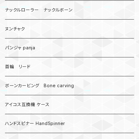
悪魔の鍵
ナックルローラー ナックルボーン
爬虫類、蛇
ヌンチャク
DNA 螺旋
パンジャ panja
受注作成_名入り、ネーム
首輪 リード
ボーンカービング Bone carving
アイコス互換機 ケース
ハンドスピナー HandSpinner