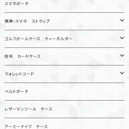
キーケース
アップルウォッチ
スマホポーチ
バックル
人形
携帯・スマホ ストラップ
マッドマックス
忍者
キャンプ道具
ネックストラップ・ショルダーストラップ
ゴルフボールケース ティーホルダー
シャックル
ミイラ
ナット
ハンドストラップ
ゴルフマーカー
財布 カードケース
ロボット
レザーマン
リングストラップ
ゴルフボールケース
コインケース
ウォレットコード
ビッグヘッド
マルチツール
ティーホルダー
チューブ
2カラー
ベルトポーチ
骸骨
コインケース
オニヤンマ
紙
レザーマンツール ケース
宇宙服
ビーズ
カードケース
アーミーナイフ ケース