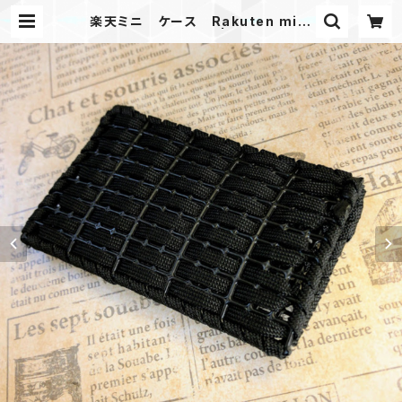
楽天ミニ ケース Rakuten mini
Paracord case B | Mask shop
JKING Paracord