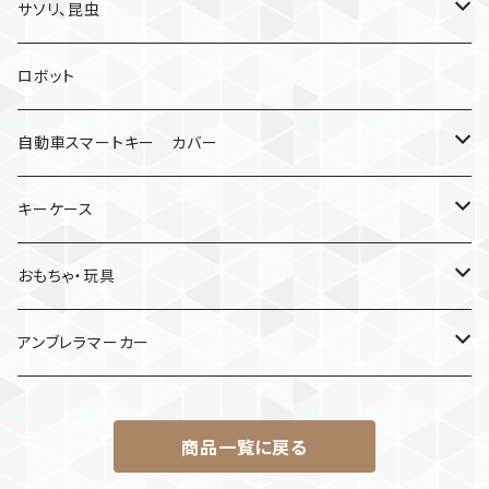
サソリ、昆虫
サソリ
ロボット
クモ
自動車スマートキー カバー
日産
キーケース
MDF材
おもちゃ・玩具
けん玉
アンブレラマーカー
ロボット
商品一覧に戻る
パラコード