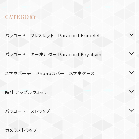
CATEGORY
パラコード ブレスレット Paracord Bracelet
MAD MAX
パラコード キーホルダー Paracord Keychain
バックル
ハロウィン
スマホポーチ iPhoneカバー スマホケース
バックル無し
コンパス
楽天ミニ ケース
時計 アップルウォッチ
シャックル
ベルトループ
iPhone
カナビラウォッチ
パラコード ストラップ
数珠
クボタン
腕時計
サバイバルツール
カメラストラップ