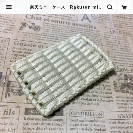
楽天ミニ ケース Rakuten mini
Paracord case W | Mask shop
JKING Paracord