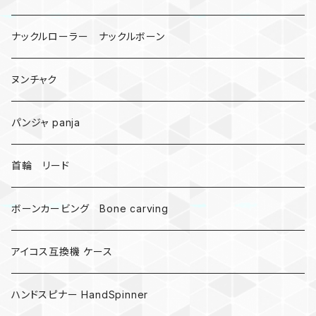
悪魔の鍵
ナックルローラー ナックルボーン
爬虫類、蛇
ヌンチャク
DNA 螺旋
パンジャ panja
受注作成_名入り、ネーム
首輪 リード
ボーンカービング Bone carving
アイコス互換機 ケース
ハンドスピナー HandSpinner