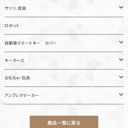
サソリ、昆虫
サソリ
ロボット
クモ
自動車スマートキー カバー
日産
キーケース
MDF材
おもちゃ・玩具
けん玉
アンブレラマーカー
ロボット
商品一覧に戻る