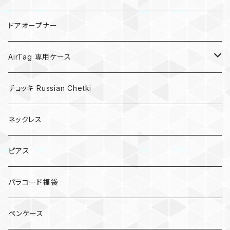
キノコ
ドアオープナー
AirTag 専用ケース
AirTagキーリング
チョッキ Russian Chetki
ネックレス
ピアス
パラコード福袋
ペンケース