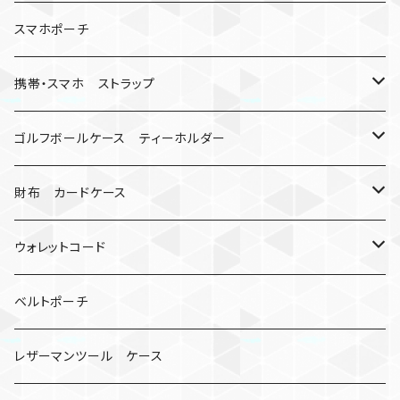
キーケース
アップルウォッチ
スマホポーチ
バックル
人形
携帯・スマホ ストラップ
マッドマックス
忍者
キャンプ道具
ネックストラップ・ショルダーストラップ
ゴルフボールケース ティーホルダー
シャックル
ミイラ
ナット
ハンドストラップ
ゴルフマーカー
財布 カードケース
ロボット
レザーマン
リングストラップ
ゴルフボールケース
コインケース
ウォレットコード
ビッグヘッド
マルチツール
ティーホルダー
チューブ
2カラー
ベルトポーチ
骸骨
コインケース
オニヤンマ
紙
レザーマンツール ケース
宇宙服