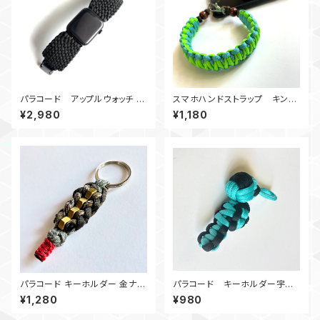
パラコード アップルウォッチ バ
スマホハンドストラップ キング
ンド44_Conquistador450_B
コブラ パラコードSgTb
¥2,980
¥1,180
Apple Watch
パラコード キーホルダー 金ナッ
パラコード キーホルダー宇宙
ト_カモフラージュ柄
服 TB黒
¥1,280
¥980