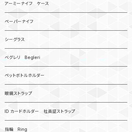
ビーズ
カードケース
アーミーナイフ ケース
手裏剣
ペーパーナイフ
クロス十字架
シーグラス
ドリームキャッチャー
ベグレリ Begleri
カウベル 熊鈴
ペットボトルホルダー
昆虫
眼鏡ストラップ
ミツバチ
AirTag
ID カードホルダー 社員証ストラップ
戦国武将、侍
指輪 Ring