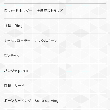
ミツバチ
AirTag
ID カードホルダー 社員証ストラップ
戦国武将、侍
指輪 Ring
悪魔の鍵
ナックルローラー ナックルボーン
爬虫類、蛇
ヌンチャク
DNA 螺旋
パンジャ panja
受注作成_名入り、ネーム
首輪 リード
ボーンカービング Bone carving