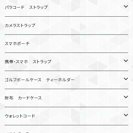
シャックル
ベルトループ
iPhone
カナビラウォッチ
パラコード ストラップ
数珠
クボタン
腕時計
サバイバルツール
カメラストラップ
キーケース
アップルウォッチ
スマホポーチ
バックル
人形
携帯・スマホ ストラップ
マッドマックス
忍者
キャンプ道具
ネックストラップ・ショルダーストラップ
ゴルフボールケース ティーホルダー
シャックル
ミイラ
ナット
ハンドストラップ
ゴルフマーカー
財布 カードケース
ロボット
レザーマン
リングストラップ
ゴルフボールケース
コインケース
ウォレットコード
ビッグヘッド