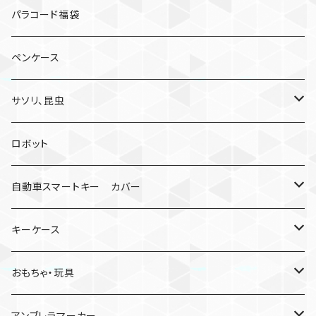
パラコード福袋
ペンケース
サソリ、昆虫
サソリ
ロボット
クモ
自動車スマートキー カバー
日産
キーケース
MDF材
おもちゃ・玩具
けん玉
アンブレラマーカー