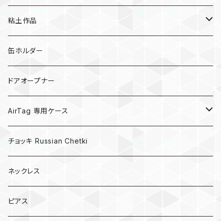
粘土作品
亀
缶ホルダー
キノコ
ドアオープナー
AirTag 専用ケース
AirTagキーリング
チョッキ Russian Chetki
ネックレス
ピアス