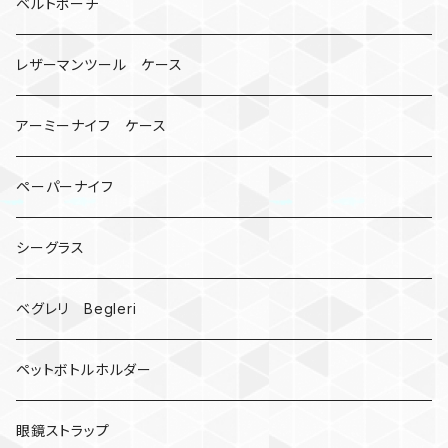
マルチツール
ティーホルダー
チューブ
2カラー
ベルトポーチ
骸骨
コインケース
オニヤンマ
紙
レザーマンツール ケース
宇宙服
ビーズ
カードケース
アーミーナイフ ケース
手裏剣
ペーパーナイフ
クロス十字架
シーグラス
ドリームキャッチャー
ベグレリ Begleri
カウベル 熊鈴
ペットボトルホルダー
昆虫
眼鏡ストラップ