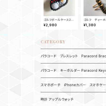
ゴルフボールケース2
ゴルフ ティーホ
ティーホルダー GR
ベルトループ KO
¥2,980
¥1,380
CATEGORY
パラコード ブレスレット Paracord Brace
MAD MAX
パラコード キーホルダー Paracord Keyc
バックル
ハロウィン
スマホポーチ iPhoneカバー スマホケ
バックル無し
コンパス
楽天ミニ ケース
時計 アップルウォッチ