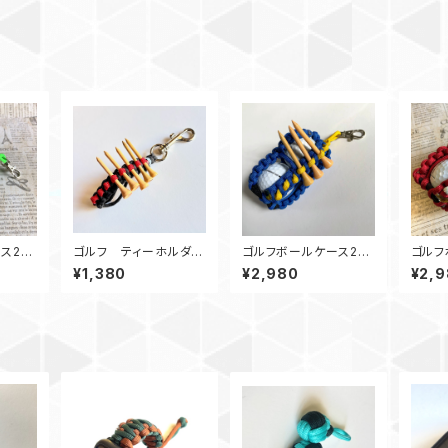
ース2
ゴルフ ティーホルダー
ゴルフボールケース2
ゴル
GHG
ベルトループ グレー・
ティーホルダー Peace
ティー
¥1,380
¥2,980
¥2,
赤 パラコード
in Ukraine ウクライナ