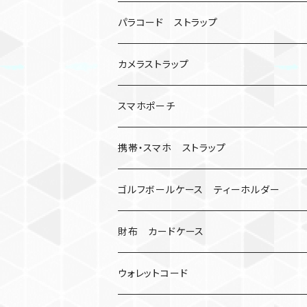
シャックル
ベルトループ
iPhone
カナビラウォッチ
パラコード ストラップ
数珠
クボタン
腕時計
サバイバルツール
カメラストラップ
キーケース
アップルウォッチ
スマホポーチ
バックル
人形
携帯・スマホ ストラップ
マッドマックス
忍者
キャンプ道具
ネックストラップ・ショルダーストラップ
ゴルフボールケース ティーホルダー
シャックル
ミイラ
ナット
ハンドストラップ
ゴルフマーカー
財布 カードケース
ロボット
レザーマン
リングストラップ
ゴルフボールケース
コインケース
ウォレットコード
ビッグヘッド