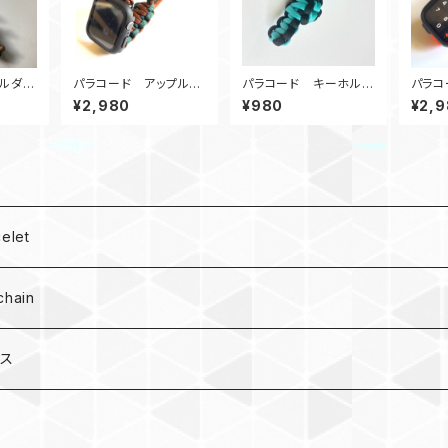
ルダー
パラコード アップルウ
パラコード キーホルダ
パラコ
D
ォッチ バンド44_KC_G
ー宇宙服 TB黒
ォッチ 
¥2,980
¥980
¥2,
R
rGr
let
hain
ース