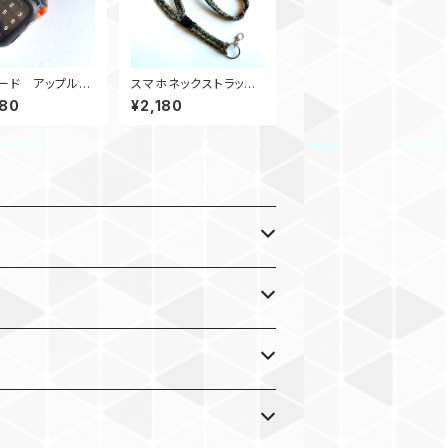
ード アップルウ
スマホネックストラップ_
バンド44_KC_O
スマホショルダー2Buc
980
¥2,180
kle_カモ180