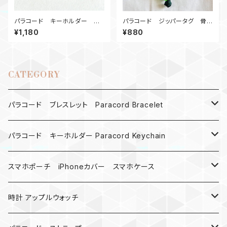
パラコード キーホルダー ナ
パラコード ジッパータグ 骨
ット_CLICKY_カーキ
骨 カラーランダム3個1セット
¥1,180
¥880
CATEGORY
パラコード ブレスレット Paracord Bracelet
MAD MAX
パラコード キーホルダー Paracord Keychain
バックル
ハロウィン
スマホポーチ iPhoneカバー スマホケース
バックル無し
コンパス
楽天ミニ ケース
時計 アップルウォッチ