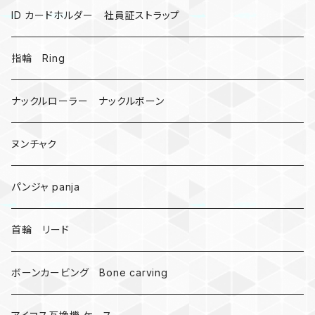
ミツバチ
AirTag
ID カードホルダー 社員証ストラップ
戦国武将、侍
指輪 Ring
悪魔の鍵
ナックルローラー ナックルボーン
爬虫類、蛇
ヌンチャク
DNA 螺旋
パンジャ panja
受注作成_名入り、ネーム
首輪 リード
ボーンカービング Bone carving