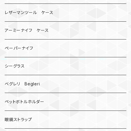
骸骨
コインケース
オニヤンマ
紙
レザーマンツール ケース
宇宙服
ビーズ
カードケース
アーミーナイフ ケース
手裏剣
ペーパーナイフ
クロス十字架
シーグラス
ドリームキャッチャー
ベグレリ Begleri
カウベル 熊鈴
ペットボトルホルダー
昆虫
眼鏡ストラップ