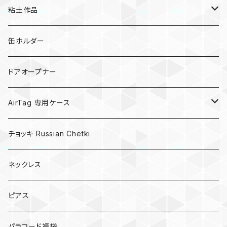
粘土作品
亀
缶ホルダー
キノコ
ドアオープナー
AirTag 専用ケース
AirTagキーリング
チョッキ Russian Chetki
ネックレス
ピアス
パラコード福袋