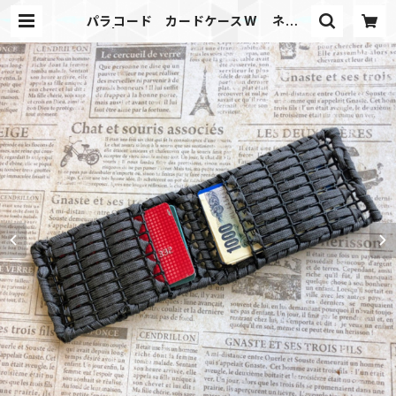
パラコード カードケースW ネット
GR | Mask shop JKING Paraco
rd