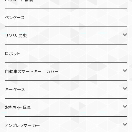
ペンケース
サソリ、昆虫
サソリ
ロボット
クモ
自動車スマートキー カバー
日産
キーケース
MDF材
おもちゃ・玩具
けん玉
アンブレラマーカー