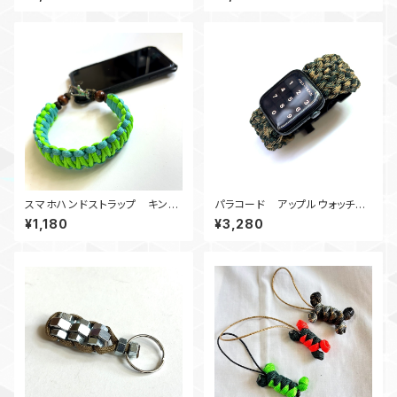
モ、カモ180
スマホハンドストラップ キング
パラコード アップルウォッチバ
コブラ パラコードSgTb
ンド サバイバルツール_44_C18
¥1,180
¥3,280
0 Apple Watch