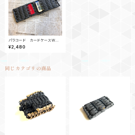
パラコード カードケースW
ネット GR
¥2,480
同じカテゴリの商品