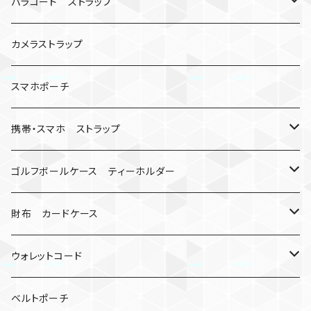
シャックル
ベルトループ
iPhone
カナビラウォッチ
パラコード ストラップ
数珠
クボタン
腕時計
サバイバルツール
カメラストラップ
キーケース
アップルウォッチ
スマホポーチ
バックル
人形
携帯・スマホ ストラップ
マッドマックス
忍者
キャンプ道具
ネックストラップ・ショルダーストラップ
ゴルフボールケース ティーホルダー
シャックル
ミイラ
ナット
ハンドストラップ
ゴルフマーカー
財布 カードケース
ロボット
レザーマン
リングストラップ
ゴルフボールケース
コインケース
ウォレットコード
ビッグヘッド
マルチツール
ティーホルダー
チューブ
2カラー
ベルトポーチ