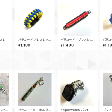
スレッ
パラコード ブレスレッ
パラコード ブレスレッ
パラコ
k_GK
ト Fallout_フォールア
ト bennoshappine
ト Co
¥1,180
¥1,480
¥1,1
ウト
ss_POGN
ース2
パラコードキーホルダ
Applewatch バンド
ゴルフ