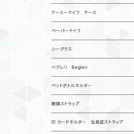
宇宙服
ビーズ
カードケース
アーミーナイフ ケース
手裏剣
ペーパーナイフ
クロス十字架
シーグラス
ドリームキャッチャー
ベグレリ Begleri
カウベル 熊鈴
ペットボトルホルダー
昆虫
眼鏡ストラップ
ミツバチ
AirTag
ID カードホルダー 社員証ストラップ