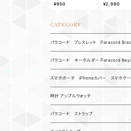
paracord
ティーホルダー S
¥850
¥2,980
CATEGORY
パラコード ブレスレット Paracord Brace
MAD MAX
パラコード キーホルダー Paracord Keyc
バックル
ハロウィン
スマホポーチ iPhoneカバー スマホケ
バックル無し
コンパス
楽天ミニ ケース
時計 アップルウォッチ
シャックル
ベルトループ
iPhone
カナビラウォッチ
パラコード ストラップ