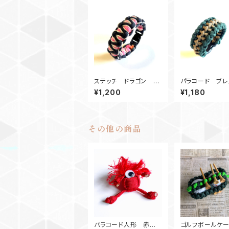
ステッチ ドラゴン パ
パラコード ブレ
ラコードブレスレット_B
ト_CaymanBac
¥1,200
¥1,180
P
その他の商品
パラコード人形 赤丸
ゴルフボールケ