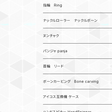
戦国武将、侍
指輪 Ring
悪魔の鍵
ナックルローラー ナックルボーン
爬虫類、蛇
ヌンチャク
DNA 螺旋
パンジャ panja
受注作成_名入り、ネーム
首輪 リード
ボーンカービング Bone carving
アイコス互換機 ケース
ハンドスピナー HandSpinner