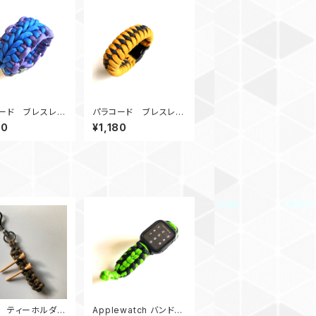
ード ブレスレッ
パラコード ブレスレッ
braSpine_BP
ト DragonTeeth_G
80
¥1,180
Nv
 ティーホルダー
Applewatch バンド