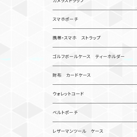
数珠
クボタン
腕時計
サバイバルツール
カメラストラップ
キーケース
アップルウォッチ
スマホポーチ
バックル
人形
携帯・スマホ ストラップ
マッドマックス
忍者
キャンプ道具
ネックストラップ・ショルダーストラップ
ゴルフボールケース ティーホルダー
シャックル
ミイラ
ナット
ハンドストラップ
ゴルフマーカー
財布 カードケース
ロボット
レザーマン
リングストラップ
ゴルフボールケース
コインケース
ウォレットコード
ビッグヘッド
マルチツール
ティーホルダー
チューブ
2カラー
ベルトポーチ
骸骨
コインケース
オニヤンマ
紙
レザーマンツール ケース