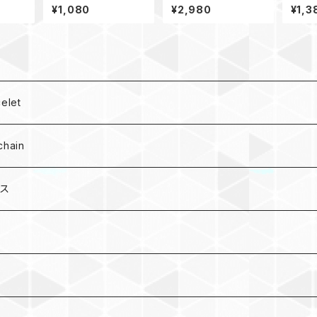
GHG
ー Box_ウッドビーズ_
アップルウォッチ バンド
ベルト
¥1,080
¥2,980
¥1,3
M6_ デジタルカモ、カモ
44_シャックル_キングコ
180
ブラ_白カモ180
let
hain
ース