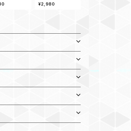
ループ KOD
アップルウォッチ バンド
80
¥2,980
44_服部MM_黒黄緑