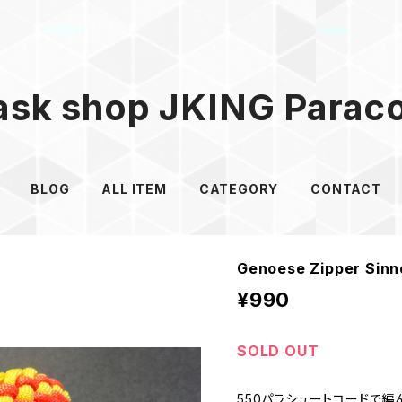
sk shop JKING Parac
BLOG
ALL ITEM
CATEGORY
CONTACT
Genoese Zipper 
¥990
SOLD OUT
550パラシュートコードで編