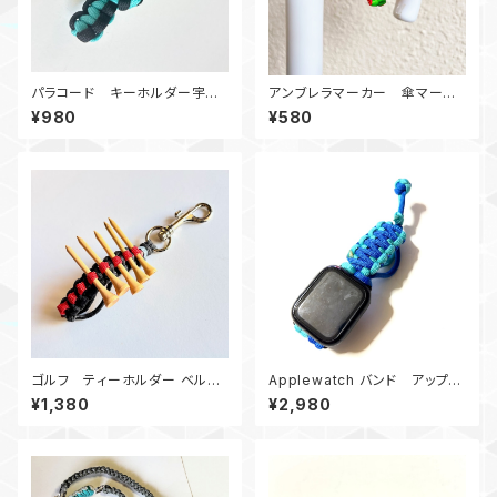
パラコード キーホルダー宇宙
アンブレラマーカー 傘マーカ
服 TB黒
ー パラコードBox ピンクセ
¥980
¥580
ーフティーグリーン
ゴルフ ティーホルダー ベルト
Applewatch バンド アップル
ループ グレー・赤 パラコード
ウォッチ バンド44_KC_青ターコ
¥1,380
¥2,980
イズブルー