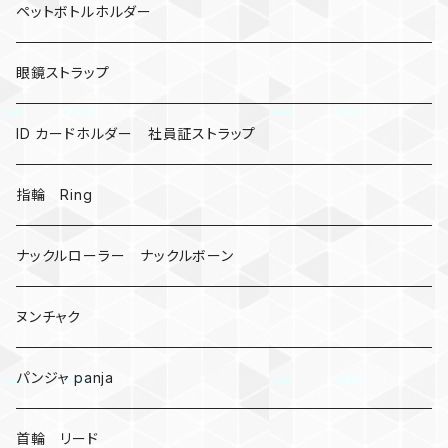
カウベル 熊鈴
ペットボトルホルダー
昆虫
眼鏡ストラップ
ミツバチ
AirTag
ID カードホルダー 社員証ストラップ
戦国武将、侍
指輪 Ring
悪魔の鍵
ナックルローラー ナックルボーン
爬虫類、蛇
ヌンチャク
DNA 螺旋
パンジャ panja
受注作成_名入り、ネーム
首輪 リード