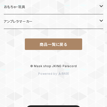
MDF材
おもちゃ・玩具
けん玉
アンブレラマーカー
ロボット
商品一覧に戻る
パラコード
© Mask shop JKING Paracord
Powered by