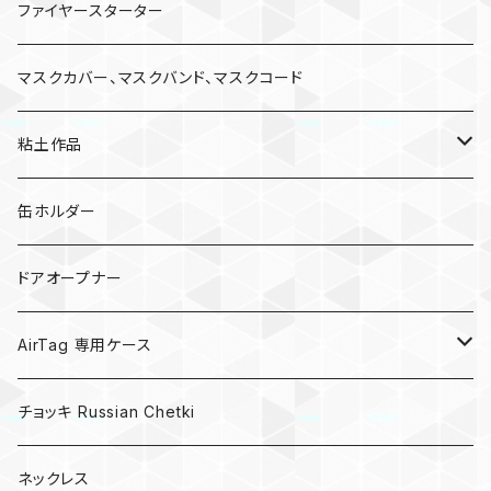
ファイヤースターター
マスクカバー、マスクバンド、マスクコード
粘土作品
亀
缶ホルダー
キノコ
ドアオープナー
AirTag 専用ケース
AirTagキーリング
チョッキ Russian Chetki
ネックレス