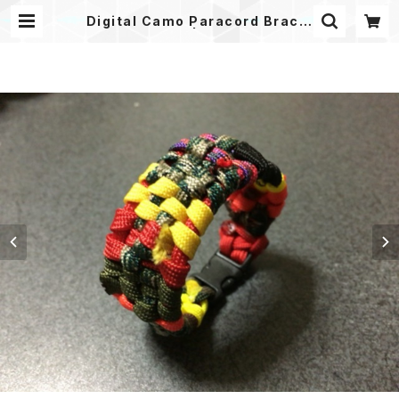
Digital Camo Paracord Bracel
et デジタル迷彩 | Mask shop JKI
NG Paracord