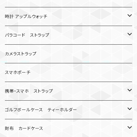
バックル無し
コンパス
楽天ミニ ケース
時計 アップルウォッチ
シャックル
ベルトループ
iPhone
カナビラウォッチ
パラコード ストラップ
数珠
クボタン
腕時計
サバイバルツール
カメラストラップ
キーケース
アップルウォッチ
スマホポーチ
バックル
人形
携帯・スマホ ストラップ
マッドマックス
忍者
キャンプ道具
ネックストラップ・ショルダーストラップ
ゴルフボールケース ティーホルダー
シャックル
ミイラ
ナット
ハンドストラップ
ゴルフマーカー
財布 カードケース