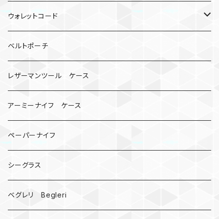
ロボット
レザーマン
リングストラップ
ゴルフボールケース
コインケース
ウォレットコード
ビッグヘッド
マルチツール
ティーホルダー
チューブ
2カラー
ベルトポーチ
骸骨
コインケース
オニヤンマ
紙
レザーマンツール ケース
宇宙服
ビーズ
カードケース
アーミーナイフ ケース
手裏剣
ペーパーナイフ
クロス十字架
シーグラス
ドリームキャッチャー
ベグレリ Begleri