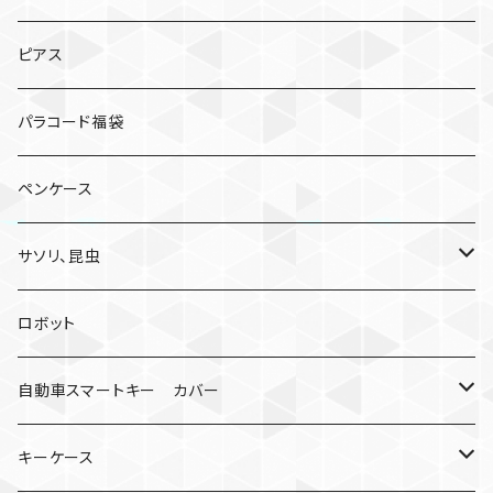
ピアス
パラコード福袋
ペンケース
サソリ、昆虫
サソリ
ロボット
クモ
自動車スマートキー カバー
日産
キーケース