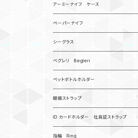
ビーズ
カードケース
アーミーナイフ ケース
手裏剣
ペーパーナイフ
クロス十字架
シーグラス
ドリームキャッチャー
ベグレリ Begleri
カウベル 熊鈴
ペットボトルホルダー
昆虫
眼鏡ストラップ
ミツバチ
AirTag
ID カードホルダー 社員証ストラップ
戦国武将、侍
指輪 Ring