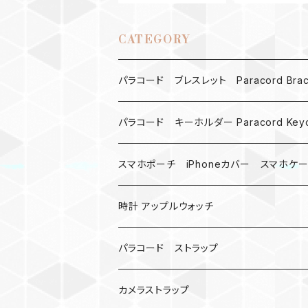
CATEGORY
パラコード ブレスレット Paracord Brace
MAD MAX
パラコード キーホルダー Paracord Keyc
バックル
ハロウィン
スマホポーチ iPhoneカバー スマホケ
バックル無し
コンパス
楽天ミニ ケース
時計 アップルウォッチ
シャックル
ベルトループ
iPhone
カナビラウォッチ
パラコード ストラップ
数珠
クボタン
腕時計
サバイバルツール
カメラストラップ