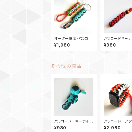
オーダー受注・パラコー
パラコードキーホ
ド 名入りキーホルダ
ー Box_ウッド
¥1,080
¥980
ー・コブラ ネームタグ
M6_ 赤ネイビー
その他の商品
パラコード キーホルダ
パラコード アッ
ー宇宙服 TB黒
ォッチ バンド44_
¥980
¥2,980
dSnake_OGW