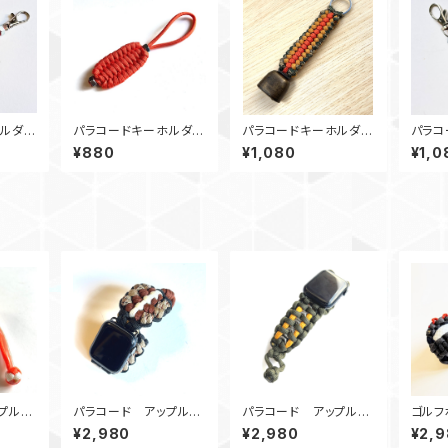
ルダ
パラコードキーホルダ
パラコードキーホルダ
パラコ
ビーズ_
ー チャーム トリロバ
ー 熊鈴_SC_オレンジ
ー ダ
¥880
¥1,080
¥1,0
イトN2 オレンジ
カーキカモ180
ドビー
レンジ
プルウ
パラコード アップルウ
パラコード アップルウ
ゴル
Mate
ォッチ バンド44_kahuk
ォッチ バンド44_ナット1
ティー
¥2,980
¥2,980
¥2,
u_BBrWDc
0_MM_OdG Apple
ジ