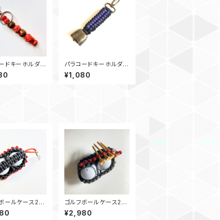
ードキーホルダ
パラコードキーホルダ
イヤモンド_ウッ
ー 熊鈴_SC_紫黒 カ
80
¥1,080
ズ2_Rナット2_オ
ウベル キーリング
フボールケース2
ゴルフボールケース2
ホルダー Gオレン
ティーホルダー GR
980
¥2,980