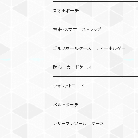
キーケース
アップルウォッチ
スマホポーチ
バックル
人形
携帯・スマホ ストラップ
マッドマックス
忍者
キャンプ道具
ネックストラップ・ショルダーストラップ
ゴルフボールケース ティーホルダー
シャックル
ミイラ
ナット
ハンドストラップ
ゴルフマーカー
財布 カードケース
ロボット
レザーマン
リングストラップ
ゴルフボールケース
コインケース
ウォレットコード
ビッグヘッド
マルチツール
ティーホルダー
チューブ
2カラー
ベルトポーチ
骸骨
コインケース
オニヤンマ
紙
レザーマンツール ケース
宇宙服