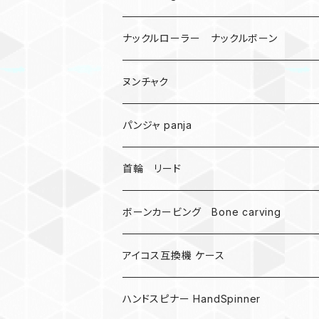
悪魔の鍵
ナックルローラー ナックルボーン
爬虫類、蛇
ヌンチャク
DNA 螺旋
パンジャ panja
受注作成_名入り、ネーム
首輪 リード
ボーンカービング Bone carving
アイコス互換機 ケース
ハンドスピナー HandSpinner