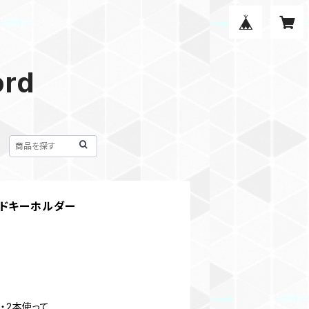
ord
ードキーホルダー
・2本使って