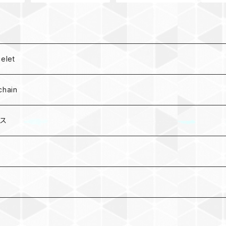
Watch
let
hain
ース