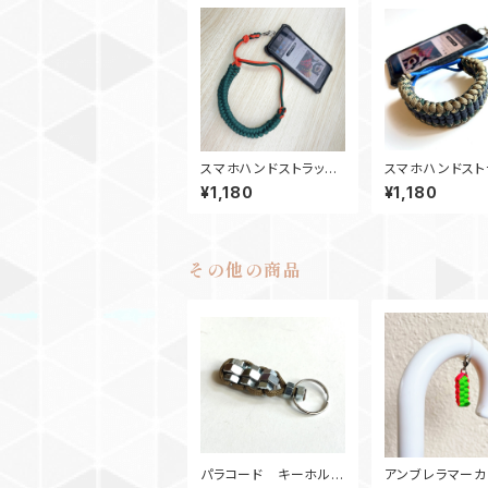
スマホハンドストラッ
スマホハンドスト
プ カメラストラップ_パ
プ カメラストラッ
¥1,180
¥1,180
ラコード_ガラガラヘビ_
desanctifield
緑オレンジ
80B
その他の商品
パラコード キーホルダ
アンブレラマー