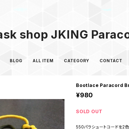
sk shop JKING Parac
BLOG
ALL ITEM
CATEGORY
CONTACT
Bootlace Paracord 
¥980
SOLD OUT
550パラシュートコードを2