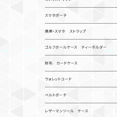
キーケース
アップルウォッチ
スマホポーチ
バックル
人形
携帯・スマホ ストラップ
マッドマックス
忍者
キャンプ道具
ネックストラップ・ショルダーストラップ
ゴルフボールケース ティーホルダー
シャックル
ミイラ
ナット
ハンドストラップ
ゴルフマーカー
財布 カードケース
ロボット
レザーマン
リングストラップ
ゴルフボールケース
コインケース
ウォレットコード
ビッグヘッド
マルチツール
ティーホルダー
チューブ
2カラー
ベルトポーチ
骸骨
コインケース
オニヤンマ
紙
レザーマンツール ケース