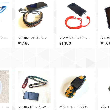
ラッ
スマホハンドストラッ
スマホハンドストラッ
スマホ
プ_wi
プ カメラストラップ_S
プ カメラストラップ_Tr
ラスト
¥1,180
¥1,180
¥1,6
_NKC1
anctifiedCovenant_
ilobite_OR
RbGB
BDcB
カー
スマホストラップ_ショル
パラコード アップルウ
パラコ