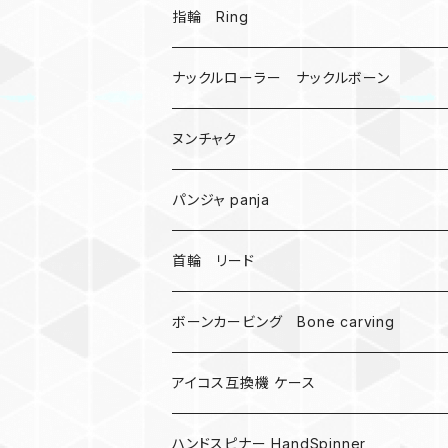
戦国武将、侍
指輪 Ring
悪魔の鍵
ナックルローラー ナックルボーン
爬虫類、蛇
ヌンチャク
DNA 螺旋
パンジャ panja
受注作成_名入り、ネーム
首輪 リード
ボーンカービング Bone carving
アイコス互換機 ケース
ハンドスピナー HandSpinner