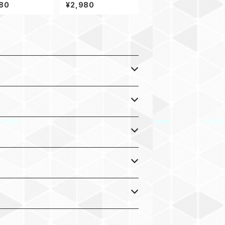
バンド サバイバル
アップルウォッチ バンド
80
¥2,980
44_C180 Ap
44_シャックル_キングコ
atch
ブラ_白カモ180