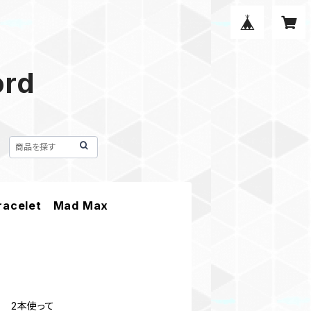
ord
Bracelet Mad Max
色 2本使って