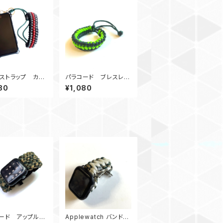
ストラップ カメ
パラコード ブレスレッ
ラップ_パラコード
トRaidKnot_MM_緑
80
¥1,080
G
ード アップルウ
Applewatch バンド