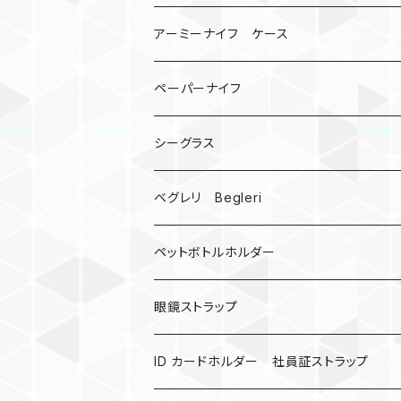
宇宙服
ビーズ
カードケース
アーミーナイフ ケース
手裏剣
ペーパーナイフ
クロス十字架
シーグラス
ドリームキャッチャー
ベグレリ Begleri
カウベル 熊鈴
ペットボトルホルダー
昆虫
眼鏡ストラップ
ミツバチ
AirTag
ID カードホルダー 社員証ストラップ