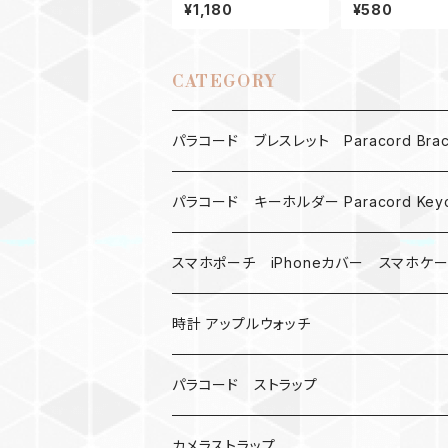
ー ナット_CLICKY_カ
傘マーカー パ
¥1,180
¥580
ーキ
ドBox ピンク
ィーグリーン
CATEGORY
パラコード ブレスレット Paracord Brace
MAD MAX
パラコード キーホルダー Paracord Keyc
バックル
ハロウィン
スマホポーチ iPhoneカバー スマホケ
バックル無し
コンパス
楽天ミニ ケース
時計 アップルウォッチ
シャックル
ベルトループ
iPhone
カナビラウォッチ
パラコード ストラップ
数珠
クボタン
腕時計
サバイバルツール
カメラストラップ