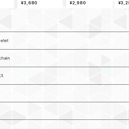
ラコー
ダーストラップ_28ウッ
ォッチ バンド44_Doubl
ォッチ
¥3,680
¥2,980
¥3,2
セーフテ
ドビーズ_緑赤カーキグ
eWide_カーキ緑 Appl
ツール_
レー
e watch
ple W
let
hain
ース