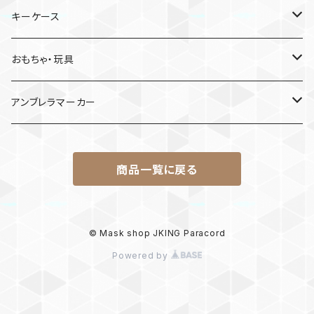
日産
キーケース
MDF材
おもちゃ・玩具
けん玉
アンブレラマーカー
ロボット
商品一覧に戻る
パラコード
© Mask shop JKING Paracord
Powered by