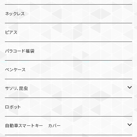
ネックレス
ピアス
パラコード福袋
ペンケース
サソリ、昆虫
サソリ
ロボット
クモ
自動車スマートキー カバー