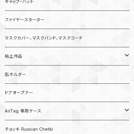
キャップ・ハット
ファイヤースターター
マスクカバー、マスクバンド、マスクコード
粘土作品
亀
缶ホルダー
キノコ
ドアオープナー
AirTag 専用ケース
AirTagキーリング
チョッキ Russian Chetki