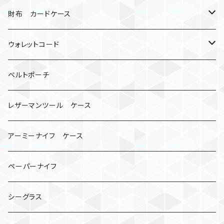
シャックル
ミイラ
ナット
ハンドストラップ
ゴルフマーカー
財布 カードケース
ロボット
レザーマン
リングストラップ
ゴルフボールケース
コインケース
ウォレットコード
ビッグヘッド
マルチツール
ティーホルダー
チューブ
2カラー
ベルトポーチ
骸骨
コインケース
オニヤンマ
紙
レザーマンツール ケース
宇宙服
ビーズ
カードケース
アーミーナイフ ケース
手裏剣
ペーパーナイフ
クロス十字架
シーグラス