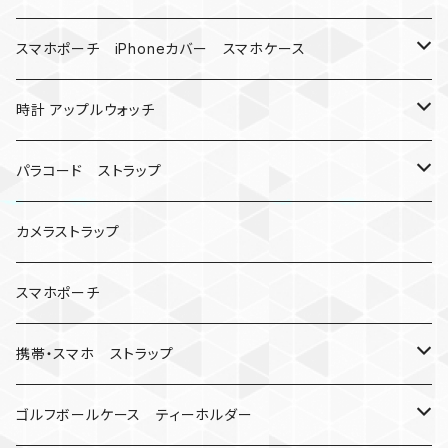
バックル
ハロウィン
スマホポーチ iPhoneカバー スマホケース
バックル無し
コンパス
楽天ミニ ケース
時計 アップルウォッチ
シャックル
ベルトループ
iPhone
カナビラウォッチ
パラコード ストラップ
数珠
クボタン
腕時計
サバイバルツール
カメラストラップ
キーケース
アップルウォッチ
スマホポーチ
バックル
人形
携帯・スマホ ストラップ
マッドマックス
忍者
キャンプ道具
ネックストラップ・ショルダーストラップ
ゴルフボールケース ティーホルダー