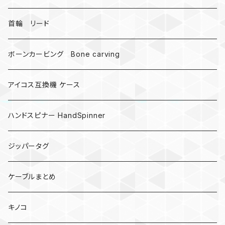
受注作成_名入り、ネーム
首輪 リード
ボーンカービング Bone carving
アイコス互換機 ケース
ハンドスピナー HandSpinner
ジッパータグ
ケーブルまとめ
キノコ