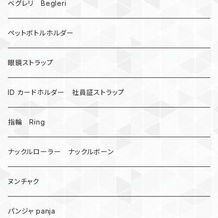
ドリームキャッチャー
ベグレリ Begleri
カウベル 熊鈴
ペットボトルホルダー
昆虫
眼鏡ストラップ
ミツバチ
AirTag
ID カードホルダー 社員証ストラップ
戦国武将、侍
指輪 Ring
悪魔の鍵
ナックルローラー ナックルボーン
爬虫類、蛇
ヌンチャク
DNA 螺旋
パンジャ panja