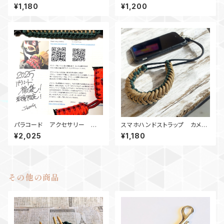
ストラップ_SanctifiedCoven
ブレスレット_BP
¥1,180
¥1,200
ant_BDcB
パラコード アクセサリー 福
スマホハンドストラップ カメラ
袋2025 J-KING
ストラップ_PluckyFalls_GKB
¥2,025
¥1,180
その他の商品