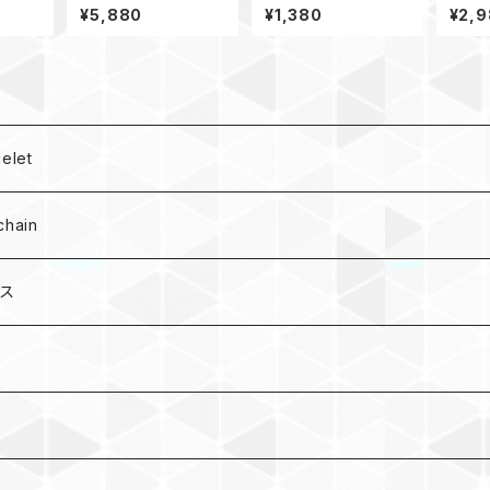
R2
ホネックストラップ_パラ
ベルトループ KOD
ォッチ 
¥5,880
¥1,380
¥2,
コードTrailblazerロン
uista
グ
let
hain
ース