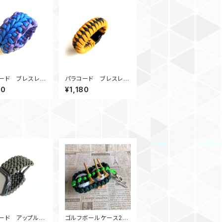
ード ブレスレッ
パラコード ブレスレッ
braSpine_BP
ト DragonTeeth_G
80
¥1,180
Nv
ード アップルウ
ゴルフボールケース2