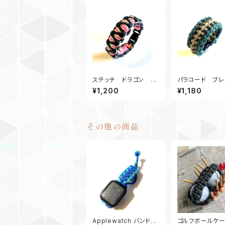
ステッチ ドラゴン パ
パラコード ブレ
ラコードブレスレット_B
ト_CaymanBac
¥1,200
¥1,180
P
その他の商品
Applewatch バンド
ゴルフボールケ