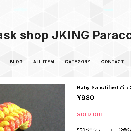
sk shop JKING Parac
BLOG
ALL ITEM
CATEGORY
CONTACT
Baby Sanctified
¥980
SOLD OUT
550パラシュートコード2色