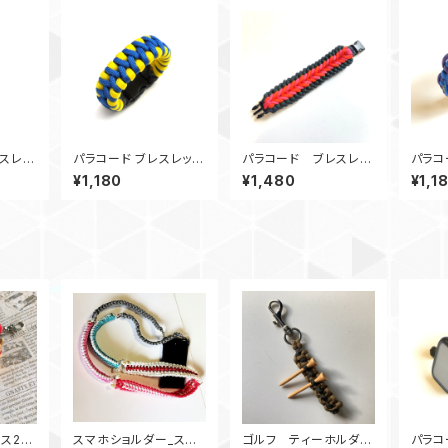
スレッ
パラコード ブレスレッ
パラコード ブレスレッ
パラコ
k_GK
ト Fallout_フォールア
ト bennoshappine
ト Co
¥1,180
¥1,480
¥1,1
ウト
ss_POGN
ース2
スマホショルダー_スマ
ゴルフ ティーホルダー
パラコ