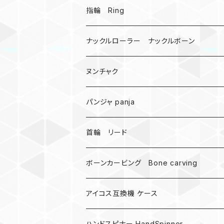
戦国武将、侍
指輪 Ring
悪魔の鍵
ナックルローラー ナックルボーン
爬虫類、蛇
ヌンチャク
DNA 螺旋
パンジャ panja
受注作成_名入り、ネーム
首輪 リード
ボーンカービング Bone carving
アイコス互換機 ケース
ハンドスピナー HandSpinner