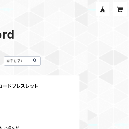
ord
 パラコードブレスレット
2本で編んだ