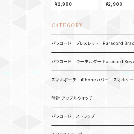
アップルウォッチ バンド
ティーホルダー G
¥2,980
¥2,980
44_KC_青ターコイズブ
ルー
CATEGORY
パラコード ブレスレット Paracord Brace
MAD MAX
パラコード キーホルダー Paracord Keyc
バックル
ハロウィン
スマホポーチ iPhoneカバー スマホケ
バックル無し
コンパス
楽天ミニ ケース
時計 アップルウォッチ
シャックル
ベルトループ
iPhone
カナビラウォッチ
パラコード ストラップ