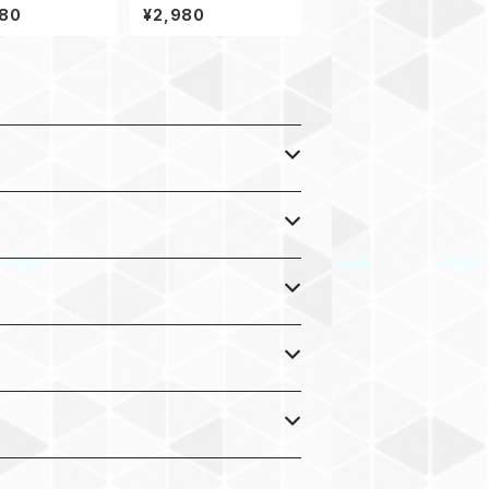
バンド44_Conq
ティーホルダー SGHG
980
¥2,980
dor2_OD