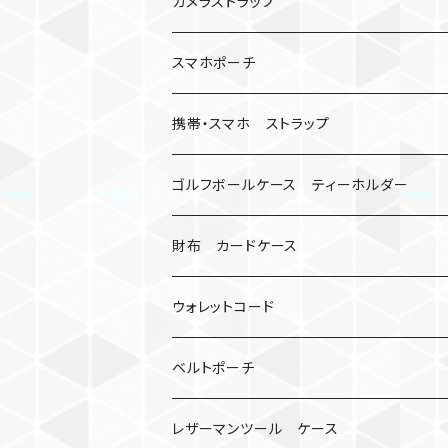
数珠
クボタン
腕時計
サバイバルツール
カメラストラップ
キーケース
アップルウォッチ
スマホポーチ
バックル
人形
携帯・スマホ ストラップ
マッドマックス
忍者
キャンプ道具
ネックストラップ・ショルダーストラップ
ゴルフボールケース ティーホルダー
シャックル
ミイラ
ナット
ハンドストラップ
ゴルフマーカー
財布 カードケース
ロボット
レザーマン
リングストラップ
ゴルフボールケース
コインケース
ウォレットコード
ビッグヘッド
マルチツール
ティーホルダー
チューブ
2カラー
ベルトポーチ
骸骨
コインケース
オニヤンマ
紙
レザーマンツール ケース