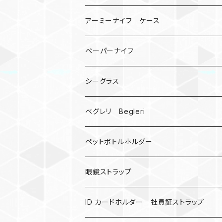
宇宙服
ビーズ
カードケース
アーミーナイフ ケース
手裏剣
ペーパーナイフ
クロス十字架
シーグラス
ドリームキャッチャー
ベグレリ Begleri
カウベル 熊鈴
ペットボトルホルダー
昆虫
眼鏡ストラップ
ミツバチ
AirTag
ID カードホルダー 社員証ストラップ