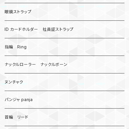
昆虫
眼鏡ストラップ
ミツバチ
AirTag
ID カードホルダー 社員証ストラップ
戦国武将、侍
指輪 Ring
悪魔の鍵
ナックルローラー ナックルボーン
爬虫類、蛇
ヌンチャク
DNA 螺旋
パンジャ panja
受注作成_名入り、ネーム
首輪 リード