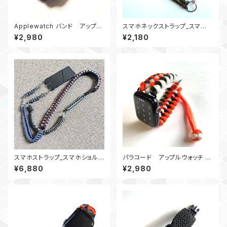
Applewatch バンド アップル
スマホネックストラップ_スマホ
ウォッチ バンド44_スネイクトレ
ショルダー2Buckle_カモ180
¥2,980
¥2,180
イル_赤黒・グレイ
スマホストラップ_スマホショルダ
パラコード アップルウォッチ バ
ース_パラコードトラップ_竜使い
ンド44_MatedSnake_OGW
¥6,880
¥2,980
_4Ring