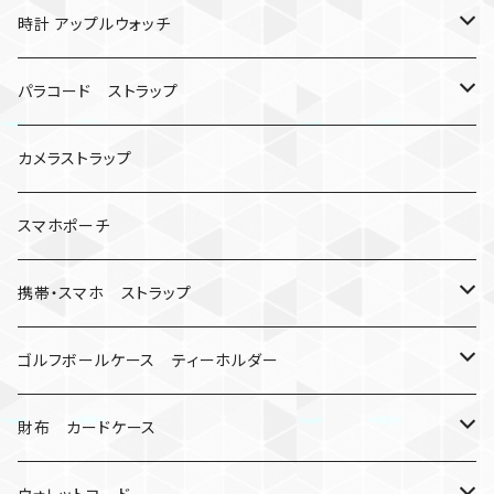
バックル無し
コンパス
楽天ミニ ケース
時計 アップルウォッチ
シャックル
ベルトループ
iPhone
カナビラウォッチ
パラコード ストラップ
数珠
クボタン
腕時計
サバイバルツール
カメラストラップ
キーケース
アップルウォッチ
スマホポーチ
バックル
人形
携帯・スマホ ストラップ
マッドマックス
忍者
キャンプ道具
ネックストラップ・ショルダーストラップ
ゴルフボールケース ティーホルダー
シャックル
ミイラ
ナット
ハンドストラップ
ゴルフマーカー
財布 カードケース
ロボット
レザーマン
リングストラップ
ゴルフボールケース
コインケース