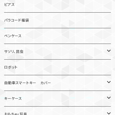
ピアス
パラコード福袋
ペンケース
サソリ、昆虫
サソリ
ロボット
クモ
自動車スマートキー カバー
日産
キーケース
MDF材
おもちゃ・玩具