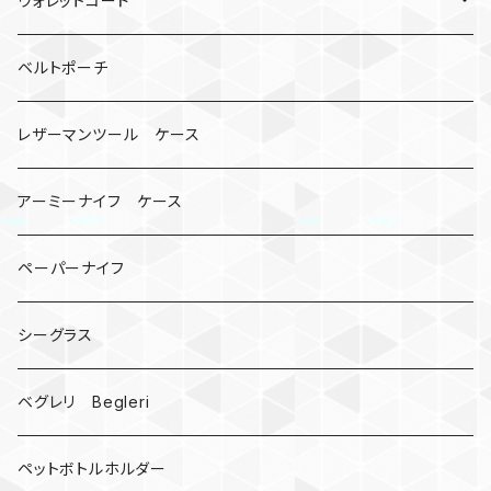
ウォレットコード
ビッグヘッド
マルチツール
ティーホルダー
チューブ
2カラー
ベルトポーチ
骸骨
コインケース
オニヤンマ
紙
レザーマンツール ケース
宇宙服
ビーズ
カードケース
アーミーナイフ ケース
手裏剣
ペーパーナイフ
クロス十字架
シーグラス
ドリームキャッチャー
ベグレリ Begleri
カウベル 熊鈴
ペットボトルホルダー