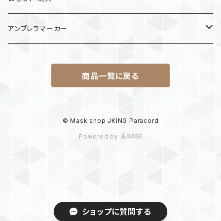
けん玉
アンブレラマーカー
ロボット
商品一覧に戻る
パラコード
© Mask shop JKING Paracord
Powered by
ショップに質問する