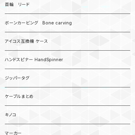
受注作成_名入り、ネーム
首輪 リード
ボーンカービング Bone carving
アイコス互換機 ケース
ハンドスピナー HandSpinner
ジッパータグ
ケーブルまとめ
キノコ
マーカー