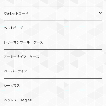
ロボット
レザーマン
リングストラップ
ゴルフボールケース
コインケース
ウォレットコード
ビッグヘッド
マルチツール
ティーホルダー
チューブ
2カラー
ベルトポーチ
骸骨
コインケース
オニヤンマ
紙
レザーマンツール ケース
宇宙服
ビーズ
カードケース
アーミーナイフ ケース
手裏剣
ペーパーナイフ
クロス十字架
シーグラス
ドリームキャッチャー
ベグレリ Begleri