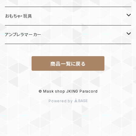
MDF材
おもちゃ・玩具
けん玉
アンブレラマーカー
ロボット
商品一覧に戻る
パラコード
© Mask shop JKING Paracord
Powered by