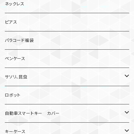
ネックレス
ピアス
パラコード福袋
ペンケース
サソリ、昆虫
サソリ
ロボット
クモ
自動車スマートキー カバー
日産
キーケース