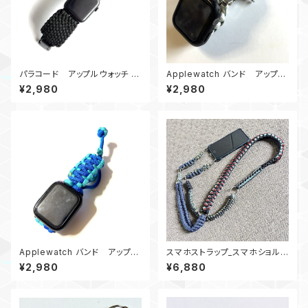
パラコード アップルウォッチ バ
Applewatch バンド アップル
ンド44_Conquistador450_B
ウォッチ バンド44_シャックル_
¥2,980
¥2,980
Apple Watch
キングコブラ_白カモ180
Applewatch バンド アップル
スマホストラップ_スマホショルダ
ウォッチ バンド44_KC_青ターコ
ース_パラコードトラップ_竜使い
¥2,980
¥6,880
イズブルー
_4Ring