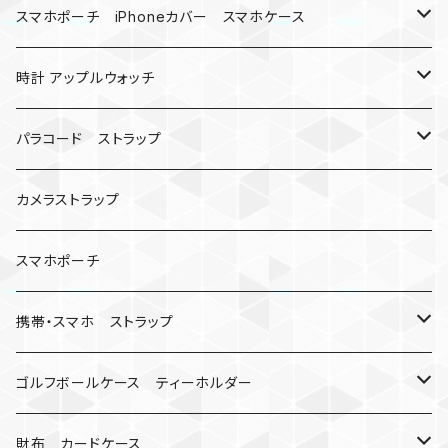
バックル
ハロウィン
スマホポーチ iPhoneカバー スマホケース
バックル無し
コンパス
楽天ミニ ケース
時計 アップルウォッチ
シャックル
ベルトループ
iPhone
カナビラウォッチ
パラコード ストラップ
数珠
クボタン
腕時計
サバイバルツール
カメラストラップ
キーケース
アップルウォッチ
スマホポーチ
バックル
人形
携帯・スマホ ストラップ
マッドマックス
忍者
キャンプ道具
ネックストラップ・ショルダーストラップ
ゴルフボールケース ティーホルダー
シャックル
ミイラ
ナット
ハンドストラップ
ゴルフマーカー
財布 カードケース