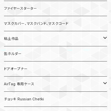
ファイヤースターター
マスクカバー、マスクバンド、マスクコード
粘土作品
亀
缶ホルダー
キノコ
ドアオープナー
AirTag 専用ケース
AirTagキーリング
チョッキ Russian Chetki