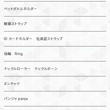
カウベル 熊鈴
ペットボトルホルダー
昆虫
眼鏡ストラップ
ミツバチ
AirTag
ID カードホルダー 社員証ストラップ
戦国武将、侍
指輪 Ring
悪魔の鍵
ナックルローラー ナックルボーン
爬虫類、蛇
ヌンチャク
DNA 螺旋
パンジャ panja