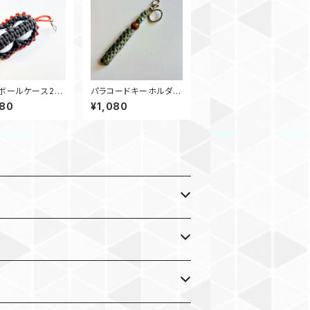
フボールケース2
パラコードキーホルダ
ホルダー Gオレン
ー Box_ウッドビーズ_
980
¥1,080
M6_ デジタルカモ、カモ
180