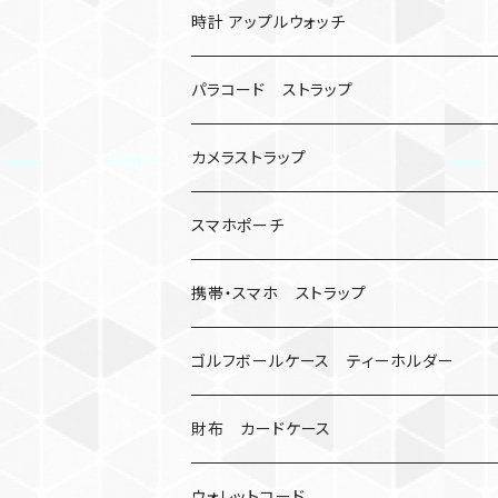
バックル無し
コンパス
楽天ミニ ケース
時計 アップルウォッチ
シャックル
ベルトループ
iPhone
カナビラウォッチ
パラコード ストラップ
数珠
クボタン
腕時計
サバイバルツール
カメラストラップ
キーケース
アップルウォッチ
スマホポーチ
バックル
人形
携帯・スマホ ストラップ
マッドマックス
忍者
キャンプ道具
ネックストラップ・ショルダーストラップ
ゴルフボールケース ティーホルダー
シャックル
ミイラ
ナット
ハンドストラップ
ゴルフマーカー
財布 カードケース
ロボット
レザーマン
リングストラップ
ゴルフボールケース
コインケース
ウォレットコード