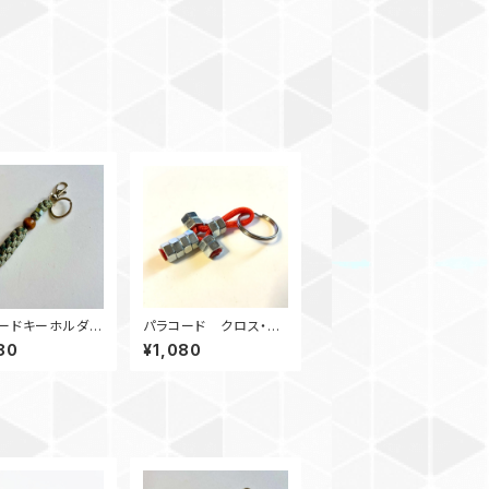
ードキーホルダ
パラコード クロス・キ
ox_ウッドビーズ_
ーリング M6ナット十
80
¥1,080
 デジタルカモ、カモ
字架 オレンジ