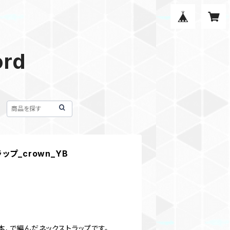
ord
プ_crown_YB
3本、で編んだネックストラップです。