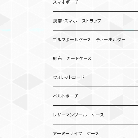
キーケース
アップルウォッチ
スマホポーチ
バックル
人形
携帯・スマホ ストラップ
マッドマックス
忍者
キャンプ道具
ネックストラップ・ショルダーストラップ
ゴルフボールケース ティーホルダー
シャックル
ミイラ
ナット
ハンドストラップ
ゴルフマーカー
財布 カードケース
ロボット
レザーマン
リングストラップ
ゴルフボールケース
コインケース
ウォレットコード
ビッグヘッド
マルチツール
ティーホルダー
チューブ
2カラー
ベルトポーチ
骸骨
コインケース
オニヤンマ
紙
レザーマンツール ケース
宇宙服
ビーズ
カードケース
アーミーナイフ ケース