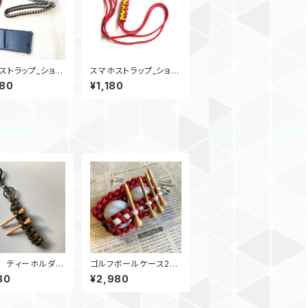
ストラップ_ショル
スマホストラップ_ショル
トラップ_28ウッ
ダーストラップ_SineWa
680
¥1,180
ズ_緑赤カーキグ
ve_YR
 ティーホルダー
ゴルフボールケース2
ループ KOD
ティーホルダー RW
80
¥2,980