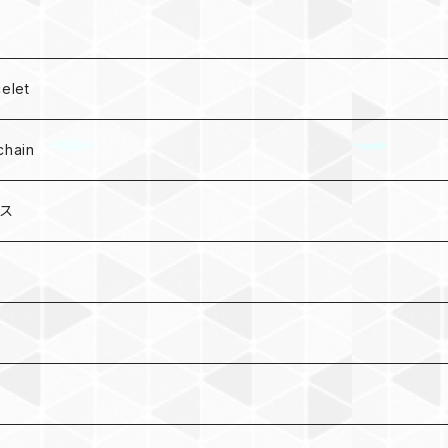
let
hain
ース