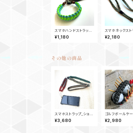
スマホハンドストラッ
スマホネックスト
プ キングコブラ パラ
スマホショルダー2
¥1,180
¥2,180
コードSgTb
kle_カモ180
その他の商品
スマホストラップ_ショル
ゴルフボールケ
ダーストラップ_28ウッ
ティーホルダー G
¥3,680
¥2,980
ドビーズ_緑赤カーキグ
レー