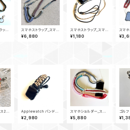
ラップ_
スマホストラップ_スマホ
スマホストラップ_スマホ
スマホ
Buc
ショルダース_パラコー
ショルダー_パラコード_
ダース
¥6,880
¥1,180
¥3,
ドトラップ_竜使い_4Rin
N2_黒デザートカモ
ドビー
g
レー
ース2
Applewatch バンド
スマホショルダー_スマ
ゴルフ
R2
アップルウォッチ バンド
ホネックストラップ_パラ
ベルト
¥2,980
¥5,880
¥1,3
44_AirflowCombat_
コードTrailblazerロン
デザートカモ黒
グ