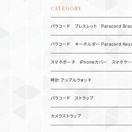
CATEGORY
パラコード ブレスレット Paracord Brace
MAD MAX
パラコード キーホルダー Paracord Keyc
バックル
ハロウィン
スマホポーチ iPhoneカバー スマホケ
バックル無し
コンパス
楽天ミニ ケース
時計 アップルウォッチ
シャックル
ベルトループ
iPhone
カナビラウォッチ
パラコード ストラップ
数珠
クボタン
腕時計
サバイバルツール
カメラストラップ