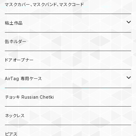
マスクカバー、マスクバンド、マスクコード
粘土作品
亀
缶ホルダー
キノコ
ドアオープナー
AirTag 専用ケース
AirTagキーリング
チョッキ Russian Chetki
ネックレス
ピアス