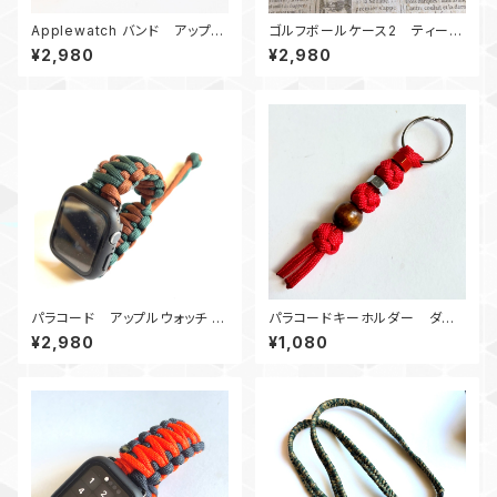
Applewatch バンド アップル
ゴルフボールケース2 ティーホ
ウォッチバンド44_パラコード_エ
ルダー SGHG
¥2,980
¥2,980
ンドレス滝_ネイビー
パラコード アップルウォッチ バ
パラコードキーホルダー ダイ
ンド44_KC_GR
ヤモンド_ウッドビーズ_Rナット_
¥2,980
¥1,080
赤