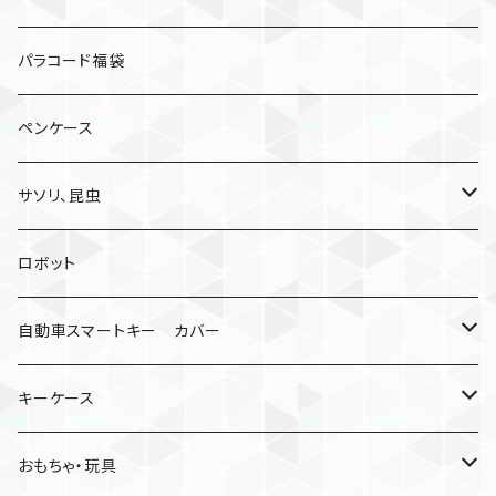
パラコード福袋
ペンケース
サソリ、昆虫
サソリ
ロボット
クモ
自動車スマートキー カバー
日産
キーケース
MDF材
おもちゃ・玩具