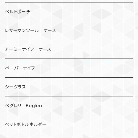
ビッグヘッド
マルチツール
ティーホルダー
チューブ
2カラー
ベルトポーチ
骸骨
コインケース
オニヤンマ
紙
レザーマンツール ケース
宇宙服
ビーズ
カードケース
アーミーナイフ ケース
手裏剣
ペーパーナイフ
クロス十字架
シーグラス
ドリームキャッチャー
ベグレリ Begleri
カウベル 熊鈴
ペットボトルホルダー