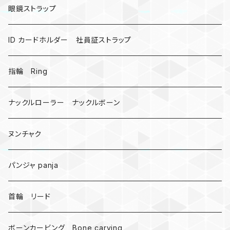
昆虫
眼鏡ストラップ
ミツバチ
AirTag
ID カードホルダー 社員証ストラップ
戦国武将、侍
指輪 Ring
悪魔の鍵
ナックルローラー ナックルボーン
爬虫類、蛇
ヌンチャク
DNA 螺旋
パンジャ panja
受注作成_名入り、ネーム
首輪 リード
ボーンカービング Bone carving