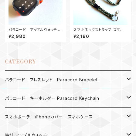
パラコード アップルウォッチ バ
スマホネックストラップ_スマホ
ンド44_KC_OrGr
ショルダー2Buckle_カモ180
¥2,980
¥2,180
CATEGORY
パラコード ブレスレット Paracord Bracelet
MAD MAX
パラコード キーホルダー Paracord Keychain
バックル
ハロウィン
スマホポーチ iPhoneカバー スマホケース
バックル無し
コンパス
楽天ミニ ケース
時計 アップルウォッチ