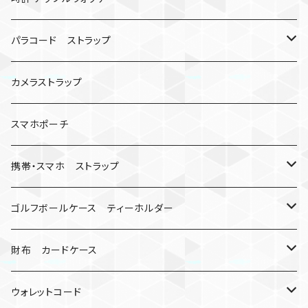
シャックル
ベルトループ
iPhone
カナビラウォッチ
パラコード ストラップ
数珠
クボタン
腕時計
サバイバルツール
カメラストラップ
キーケース
アップルウォッチ
スマホポーチ
バックル
人形
携帯・スマホ ストラップ
マッドマックス
忍者
キャンプ道具
ネックストラップ・ショルダーストラップ
ゴルフボールケース ティーホルダー
シャックル
ミイラ
ナット
ハンドストラップ
ゴルフマーカー
財布 カードケース
ロボット
レザーマン
リングストラップ
ゴルフボールケース
コインケース
ウォレットコード