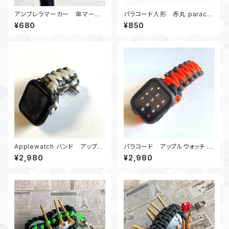
アンブレラマーカー 傘マーカ
パラコード人形 赤丸 paracor
ー ロボット0407黒目2
d
¥680
¥850
Applewatch バンド アップル
パラコード アップルウォッチ バ
ウォッチ バンド44_シャックル_
ンド44_KC_OrGr
¥2,980
¥2,980
キングコブラ_白カモ180