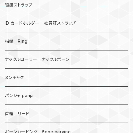
昆虫
眼鏡ストラップ
ミツバチ
AirTag
ID カードホルダー 社員証ストラップ
戦国武将、侍
指輪 Ring
悪魔の鍵
ナックルローラー ナックルボーン
爬虫類、蛇
ヌンチャク
DNA 螺旋
パンジャ panja
受注作成_名入り、ネーム
首輪 リード
ボーンカービング Bone carving