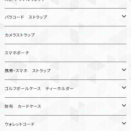
シャックル
ベルトループ
iPhone
カナビラウォッチ
パラコード ストラップ
数珠
クボタン
腕時計
サバイバルツール
カメラストラップ
キーケース
アップルウォッチ
スマホポーチ
バックル
人形
携帯・スマホ ストラップ
マッドマックス
忍者
キャンプ道具
ネックストラップ・ショルダーストラップ
ゴルフボールケース ティーホルダー
シャックル
ミイラ
ナット
ハンドストラップ
ゴルフマーカー
財布 カードケース
ロボット
レザーマン
リングストラップ
ゴルフボールケース
コインケース
ウォレットコード