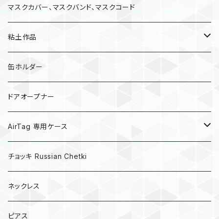
マスクカバー、マスクバンド、マスクコード
粘土作品
亀
缶ホルダー
キノコ
ドアオープナー
AirTag 専用ケース
AirTagキーリング
チョッキ Russian Chetki
ネックレス
ピアス