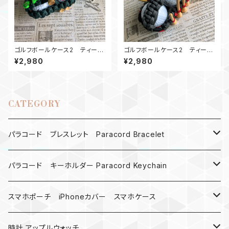
ゴルフボールケース2 ティーホ
ゴルフボールケース2 ティーホ
ルダー SGHG
ルダー GR2
¥2,980
¥2,980
CATEGORY
パラコード ブレスレット Paracord Bracelet
MAD MAX
パラコード キーホルダー Paracord Keychain
バックル
ハロウィン
スマホポーチ iPhoneカバー スマホケース
バックル無し
コンパス
楽天ミニ ケース
時計 アップルウォッチ