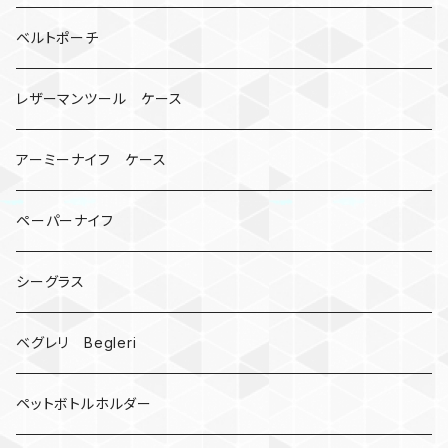
ビッグヘッド
マルチツール
ティーホルダー
チューブ
2カラー
ベルトポーチ
骸骨
コインケース
オニヤンマ
紙
レザーマンツール ケース
宇宙服
ビーズ
カードケース
アーミーナイフ ケース
手裏剣
ペーパーナイフ
クロス十字架
シーグラス
ドリームキャッチャー
ベグレリ Begleri
カウベル 熊鈴
ペットボトルホルダー