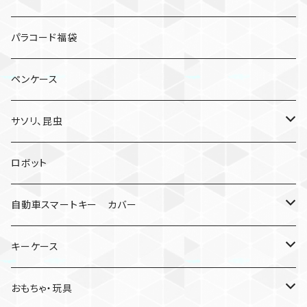
パラコード福袋
ペンケース
サソリ、昆虫
サソリ
ロボット
クモ
自動車スマートキー カバー
日産
キーケース
MDF材
おもちゃ・玩具