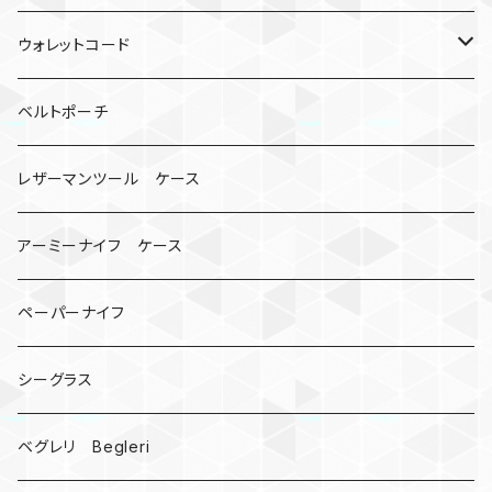
ロボット
レザーマン
リングストラップ
ゴルフボールケース
コインケース
ウォレットコード
ビッグヘッド
マルチツール
ティーホルダー
チューブ
2カラー
ベルトポーチ
骸骨
コインケース
オニヤンマ
紙
レザーマンツール ケース
宇宙服
ビーズ
カードケース
アーミーナイフ ケース
手裏剣
ペーパーナイフ
クロス十字架
シーグラス
ドリームキャッチャー
ベグレリ Begleri