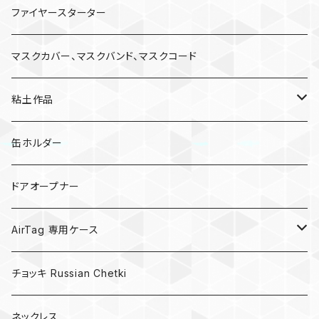
ファイヤースターター
マスクカバー、マスクバンド、マスクコード
粘土作品
亀
缶ホルダー
キノコ
ドアオープナー
AirTag 専用ケース
AirTagキーリング
チョッキ Russian Chetki
ネックレス