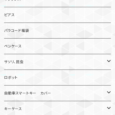
ピアス
パラコード福袋
ペンケース
サソリ、昆虫
サソリ
ロボット
クモ
自動車スマートキー カバー
日産
キーケース