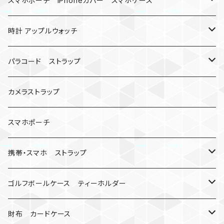
スマホポーチ iPhoneカバー スマホケース
バックル無し
コンパス
楽天ミニ ケース
時計 アップルウォッチ
シャックル
ベルトループ
iPhone
カナビラウォッチ
パラコード ストラップ
数珠
クボタン
腕時計
サバイバルツール
カメラストラップ
キーケース
アップルウォッチ
スマホポーチ
バックル
人形
携帯・スマホ ストラップ
マッドマックス
忍者
キャンプ道具
ネックストラップ・ショルダーストラップ
ゴルフボールケース ティーホルダー
シャックル
ミイラ
ナット
ハンドストラップ
ゴルフマーカー
財布 カードケース