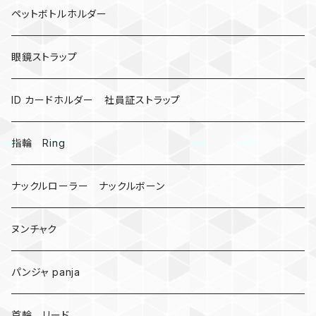
カウベル 熊鈴
ペットボトルホルダー
昆虫
眼鏡ストラップ
ミツバチ
AirTag
ID カードホルダー 社員証ストラップ
戦国武将、侍
指輪 Ring
悪魔の鍵
ナックルローラー ナックルボーン
爬虫類、蛇
ヌンチャク
DNA 螺旋
パンジャ panja
受注作成_名入り、ネーム
首輪 リード