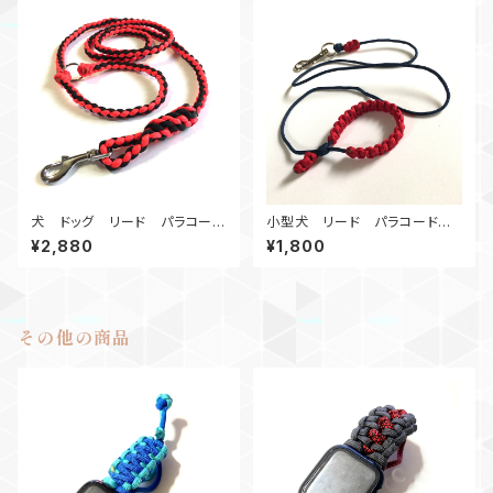
犬 ドッグ リード パラコード
小型犬 リード パラコード
赤黒
赤
¥2,880
¥1,800
その他の商品