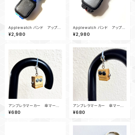
Applewatch バンド アップル
Applewatch バンド アップル
ウォッチ バンド44_KC_青ターコ
ウォッチ バンド44_スネイクトレ
¥2,980
¥2,980
イズブルー
イル_赤黒・グレイ
アンブレラマーカー 傘マーカ
アンブレラマーカー 傘マーカ
ー ロボット030726
ー ロボット0407黒目2
¥680
¥680