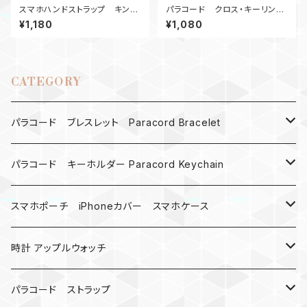
スマホハンドストラップ キング
パラコード クロス・キーリン
コブラ パラコードSgTb
グ M6ナット十字架 オレンジ
¥1,180
¥1,080
CATEGORY
パラコード ブレスレット Paracord Bracelet
MAD MAX
パラコード キーホルダー Paracord Keychain
バックル
ハロウィン
スマホポーチ iPhoneカバー スマホケース
バックル無し
コンパス
楽天ミニ ケース
時計 アップルウォッチ
シャックル
ベルトループ
iPhone
カナビラウォッチ
パラコード ストラップ