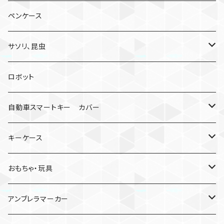
ペンケース
サソリ、昆虫
サソリ
ロボット
クモ
自動車スマートキー カバー
日産
キーケース
MDF材
おもちゃ・玩具
けん玉
アンブレラマーカー