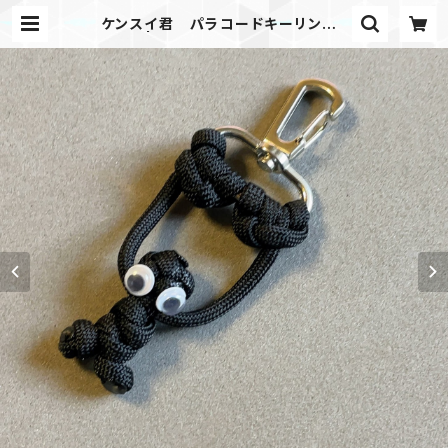
ケンスイ君 パラコードキーリング3
2黒 | Mask shop JKING Para
cord