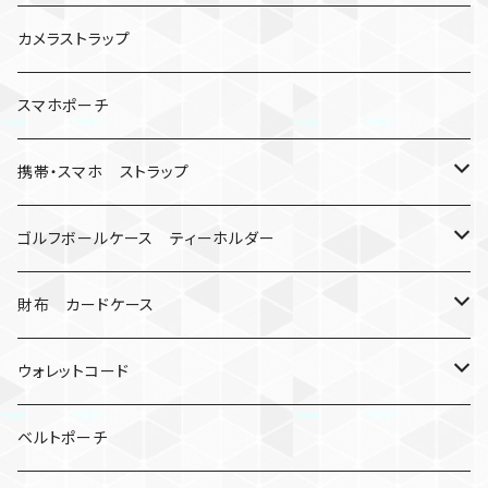
数珠
クボタン
腕時計
サバイバルツール
カメラストラップ
キーケース
アップルウォッチ
スマホポーチ
バックル
人形
携帯・スマホ ストラップ
マッドマックス
忍者
キャンプ道具
ネックストラップ・ショルダーストラップ
ゴルフボールケース ティーホルダー
シャックル
ミイラ
ナット
ハンドストラップ
ゴルフマーカー
財布 カードケース
ロボット
レザーマン
リングストラップ
ゴルフボールケース
コインケース
ウォレットコード
ビッグヘッド
マルチツール
ティーホルダー
チューブ
2カラー
ベルトポーチ
骸骨