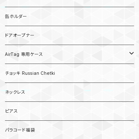
亀
缶ホルダー
キノコ
ドアオープナー
AirTag 専用ケース
AirTagキーリング
チョッキ Russian Chetki
ネックレス
ピアス
パラコード福袋