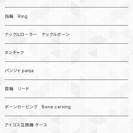
戦国武将、侍
指輪 Ring
悪魔の鍵
ナックルローラー ナックルボーン
爬虫類、蛇
ヌンチャク
DNA 螺旋
パンジャ panja
受注作成_名入り、ネーム
首輪 リード
ボーンカービング Bone carving
アイコス互換機 ケース