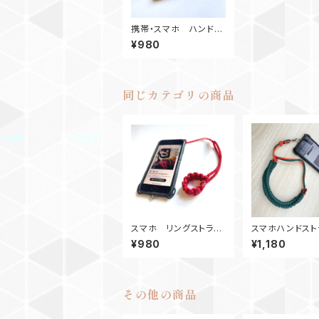
携帯・スマホ ハンドス
トラップ RB
¥980
同じカテゴリの商品
スマホ リングストラッ
スマホハンドスト
プ_パラコード_赤
プ カメラストラ
¥980
¥1,180
ラコード_ガラガ
緑オレンジ
その他の商品