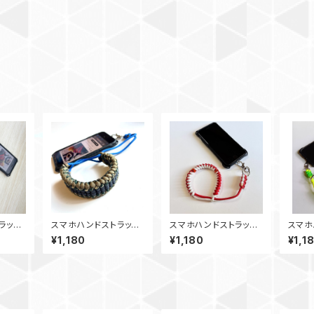
ラッ
スマホハンドストラッ
スマホハンドストラッ
スマホ
ップ_パ
プ カメラストラップ_wi
プ カメラストラップ_パ
プ カ
¥1,180
¥1,180
¥1,1
ラヘビ_
desanctifield_NKC1
ラコード_snake_赤白
ーフテ
80B
ラコー