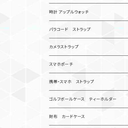
バックル無し
コンパス
楽天ミニ ケース
時計 アップルウォッチ
シャックル
ベルトループ
iPhone
カナビラウォッチ
パラコード ストラップ
数珠
クボタン
腕時計
サバイバルツール
カメラストラップ
キーケース
アップルウォッチ
スマホポーチ
バックル
人形
携帯・スマホ ストラップ
マッドマックス
忍者
キャンプ道具
ネックストラップ・ショルダーストラップ
ゴルフボールケース ティーホルダー
シャックル
ミイラ
ナット
ハンドストラップ
ゴルフマーカー
財布 カードケース