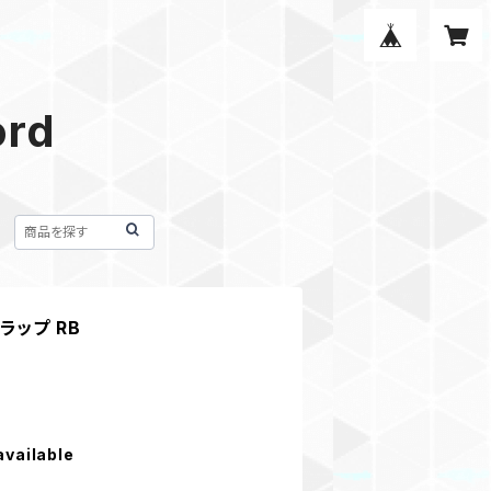
ord
ラップ RB
available