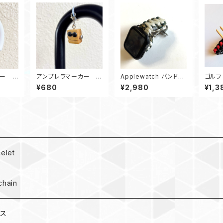
カー
アンブレラマーカー
Applewatch バンド
ゴルフ
ラコー
傘マーカー ロボット0
アップルウォッチ バンド
ベルト
¥680
¥2,980
¥1,3
セーフテ
407黒目2
44_シャックル_キングコ
赤 パ
ブラ_白カモ180
let
hain
ース