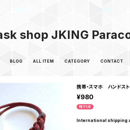
sk shop JKING Parac
BLOG
ALL ITEM
CATEGORY
CONTACT
携帯・スマホ ハンドスト
¥980
残り1点
International shipping 