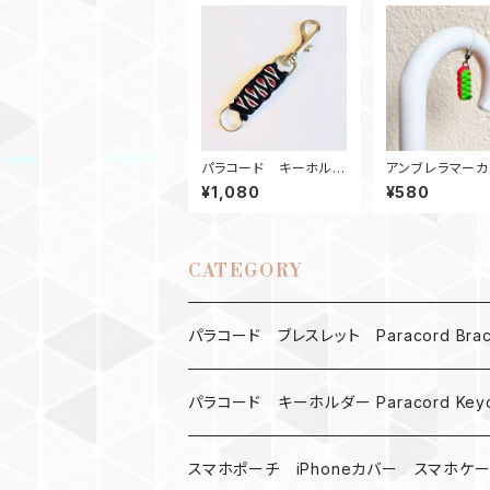
パラコード キーホルダ
アンブレラマー
ー_SolomonDragon_
傘マーカー パ
¥1,080
¥580
赤黒白
ドBox ピンク
ィーグリーン
CATEGORY
パラコード ブレスレット Paracord Brace
MAD MAX
パラコード キーホルダー Paracord Keyc
バックル
ハロウィン
スマホポーチ iPhoneカバー スマホケ