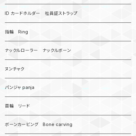
ミツバチ
AirTag
ID カードホルダー 社員証ストラップ
戦国武将、侍
指輪 Ring
悪魔の鍵
ナックルローラー ナックルボーン
爬虫類、蛇
ヌンチャク
DNA 螺旋
パンジャ panja
受注作成_名入り、ネーム
首輪 リード
ボーンカービング Bone carving