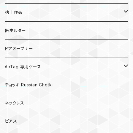
粘土作品
亀
缶ホルダー
キノコ
ドアオープナー
AirTag 専用ケース
AirTagキーリング
チョッキ Russian Chetki
ネックレス
ピアス