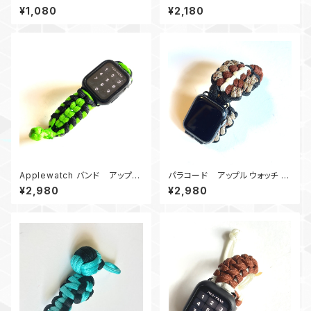
ウッドビーズ_M6_ デジタルカ
ショルダー2Buckle_カモ180
¥1,080
¥2,180
モ、カモ180
Applewatch バンド アップル
パラコード アップルウォッチ バ
ウォッチ バンド44_服部MM_黒
ンド44_kahuku_BBrWDc
¥2,980
¥2,980
黄緑