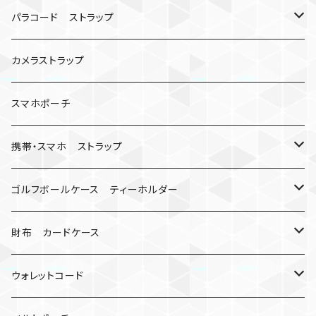
シャックル
ベルトループ
iPhone
カナビラウォッチ
パラコード ストラップ
数珠
クボタン
腕時計
サバイバルツール
カメラストラップ
キーケース
アップルウォッチ
スマホポーチ
バックル
人形
携帯・スマホ ストラップ
マッドマックス
忍者
キャンプ道具
ネックストラップ・ショルダーストラップ
ゴルフボールケース ティーホルダー
シャックル
ミイラ
ナット
ハンドストラップ
ゴルフマーカー
財布 カードケース
ロボット
レザーマン
リングストラップ
ゴルフボールケース
コインケース
ウォレットコード
ビッグヘッド