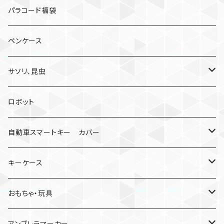
パラコード福袋
ペンケース
サソリ、昆虫
サソリ
ロボット
クモ
自動車スマートキー カバー
日産
キーケース
MDF材
おもちゃ・玩具
けん玉
アンブレラマーカー