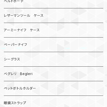
マルチツール
ティーホルダー
チューブ
2カラー
ベルトポーチ
骸骨
コインケース
オニヤンマ
紙
レザーマンツール ケース
宇宙服
ビーズ
カードケース
アーミーナイフ ケース
手裏剣
ペーパーナイフ
クロス十字架
シーグラス
ドリームキャッチャー
ベグレリ Begleri
カウベル 熊鈴
ペットボトルホルダー
昆虫
眼鏡ストラップ