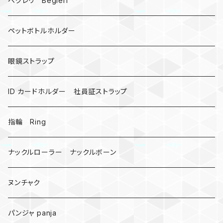
ベグレリ Begleri
カウベル 熊鈴
ペットボトルホルダー
昆虫
眼鏡ストラップ
ミツバチ
AirTag
ID カードホルダー 社員証ストラップ
戦国武将、侍
指輪 Ring
悪魔の鍵
ナックルローラー ナックルボーン
爬虫類、蛇
ヌンチャク
DNA 螺旋
パンジャ panja