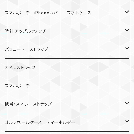
バックル
ハロウィン
スマホポーチ iPhoneカバー スマホケース
バックル無し
コンパス
楽天ミニ ケース
時計 アップルウォッチ
シャックル
ベルトループ
iPhone
カナビラウォッチ
パラコード ストラップ
数珠
クボタン
腕時計
サバイバルツール
カメラストラップ
キーケース
アップルウォッチ
スマホポーチ
バックル
人形
携帯・スマホ ストラップ
マッドマックス
忍者
キャンプ道具
ネックストラップ・ショルダーストラップ
ゴルフボールケース ティーホルダー