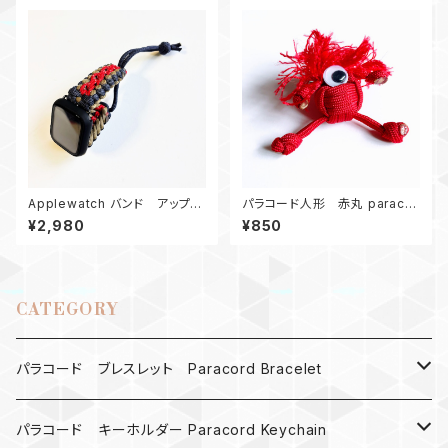
Applewatch バンド アップル
パラコード人形 赤丸 paracor
ウォッチバンド44_パラコード_エ
d
¥2,980
¥850
ンドレス滝_ネイビー
CATEGORY
パラコード ブレスレット Paracord Bracelet
MAD MAX
パラコード キーホルダー Paracord Keychain