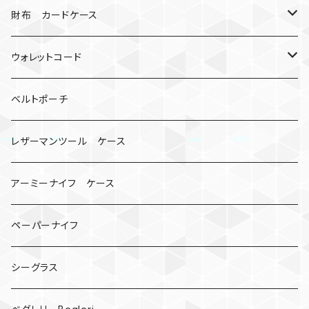
シャックル
ミイラ
ナット
ハンドストラップ
ゴルフマーカー
財布 カードケース
ロボット
レザーマン
リングストラップ
ゴルフボールケース
コインケース
ウォレットコード
ビッグヘッド
マルチツール
ティーホルダー
チューブ
2カラー
ベルトポーチ
骸骨
コインケース
オニヤンマ
紙
レザーマンツール ケース
宇宙服
ビーズ
カードケース
アーミーナイフ ケース
手裏剣
ペーパーナイフ
クロス十字架
シーグラス
ドリームキャッチャー