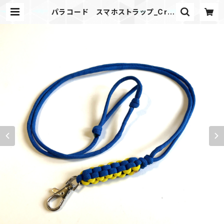
パラコード スマホストラップ_Cro
wnSnake_BY | Mask shop JKI
NG Paracord