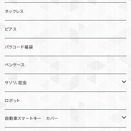
ネックレス
ピアス
パラコード福袋
ペンケース
サソリ、昆虫
サソリ
ロボット
クモ
自動車スマートキー カバー