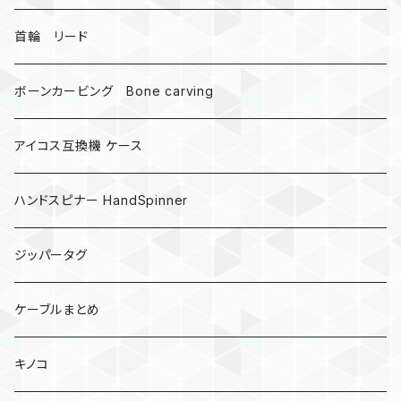
受注作成_名入り、ネーム
首輪 リード
ボーンカービング Bone carving
アイコス互換機 ケース
ハンドスピナー HandSpinner
ジッパータグ
ケーブルまとめ
キノコ