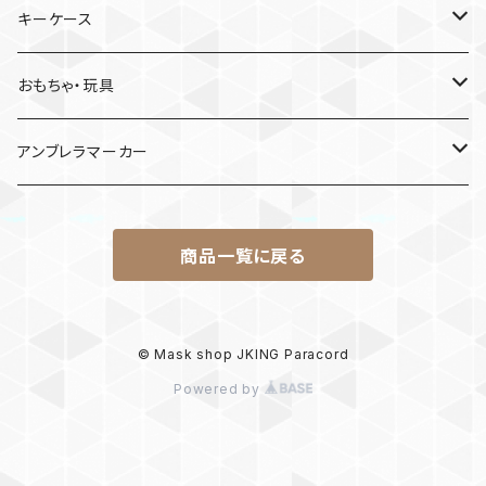
日産
キーケース
MDF材
おもちゃ・玩具
けん玉
アンブレラマーカー
ロボット
商品一覧に戻る
パラコード
© Mask shop JKING Paracord
Powered by