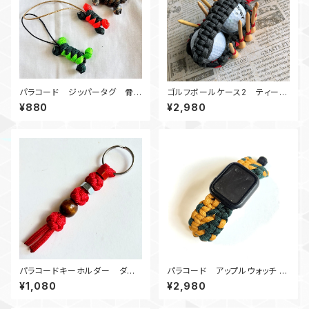
パラコード ジッパータグ 骨
ゴルフボールケース2 ティーホ
骨 カラーランダム3個1セット
ルダー GR2
¥880
¥2,980
パラコードキーホルダー ダイ
パラコード アップルウォッチ バ
ヤモンド_ウッドビーズ_Rナット_
ンド44_DoubleWide_カーキ
¥1,080
¥2,980
赤
緑 Apple watch