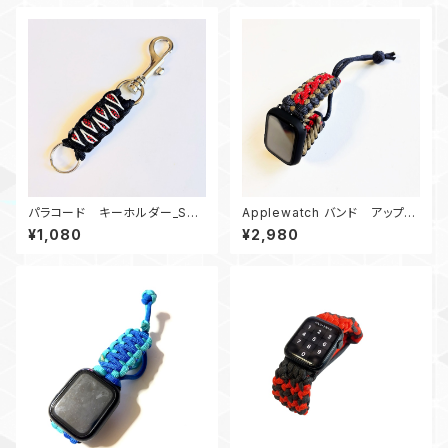
パラコード キーホルダー_Sol
Applewatch バンド アップル
omonDragon_赤黒白
ウォッチバンド44_パラコード_エ
¥1,080
¥2,980
ンドレス滝_ネイビー