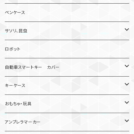
ペンケース
サソリ、昆虫
サソリ
ロボット
クモ
自動車スマートキー カバー
日産
キーケース
MDF材
おもちゃ・玩具
けん玉
アンブレラマーカー