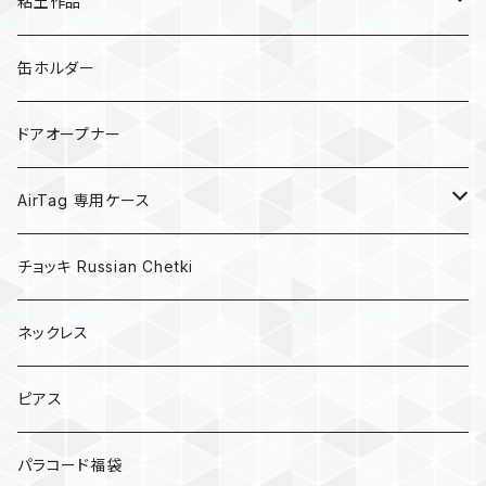
粘土作品
亀
缶ホルダー
キノコ
ドアオープナー
AirTag 専用ケース
AirTagキーリング
チョッキ Russian Chetki
ネックレス
ピアス
パラコード福袋