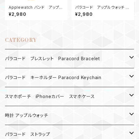
Applewatch バンド アップル
パラコード アップルウォッチ バ
ウォッチ バンド44_KC_青ターコ
ンド44_Conquistador2Colo
¥2,980
¥2,980
イズブルー
r_OG
CATEGORY
パラコード ブレスレット Paracord Bracelet
MAD MAX
パラコード キーホルダー Paracord Keychain
バックル
ハロウィン
スマホポーチ iPhoneカバー スマホケース
バックル無し
コンパス
楽天ミニ ケース
時計 アップルウォッチ
シャックル
ベルトループ
iPhone
カナビラウォッチ
パラコード ストラップ