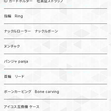
AirTag
ID カードホルダー 社員証ストラップ
戦国武将、侍
指輪 Ring
悪魔の鍵
ナックルローラー ナックルボーン
爬虫類、蛇
ヌンチャク
DNA 螺旋
パンジャ panja
受注作成_名入り、ネーム
首輪 リード
ボーンカービング Bone carving
アイコス互換機 ケース