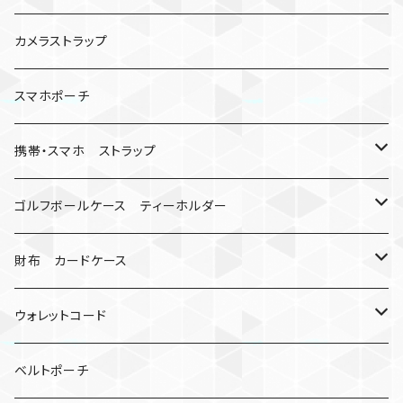
数珠
クボタン
腕時計
サバイバルツール
カメラストラップ
キーケース
アップルウォッチ
スマホポーチ
バックル
人形
携帯・スマホ ストラップ
マッドマックス
忍者
キャンプ道具
ネックストラップ・ショルダーストラップ
ゴルフボールケース ティーホルダー
シャックル
ミイラ
ナット
ハンドストラップ
ゴルフマーカー
財布 カードケース
ロボット
レザーマン
リングストラップ
ゴルフボールケース
コインケース
ウォレットコード
ビッグヘッド
マルチツール
ティーホルダー
チューブ
2カラー
ベルトポーチ