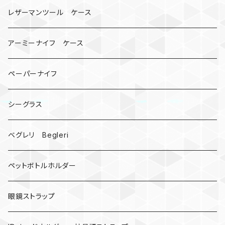
骸骨
コインケース
オニヤンマ
紙
レザーマンツール ケース
宇宙服
ビーズ
カードケース
アーミーナイフ ケース
手裏剣
ペーパーナイフ
クロス十字架
シーグラス
ドリームキャッチャー
ベグレリ Begleri
カウベル 熊鈴
ペットボトルホルダー
昆虫
眼鏡ストラップ
ミツバチ