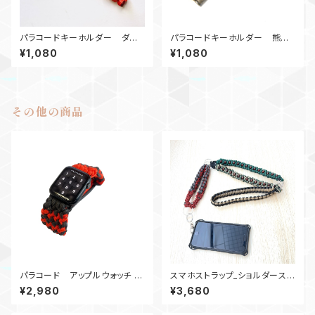
パラコードキーホルダー ダイ
パラコードキーホルダー 熊鈴_
ヤモンド_ウッドビーズ2_Rナット
SC_紫黒 カウベル キーリン
¥1,080
¥1,080
2_オレンジ
グ
その他の商品
パラコード アップルウォッチ バ
スマホストラップ_ショルダースト
ンド44_Conquistador2Colo
ラップ_28ウッドビーズ_緑赤カ
¥2,980
¥3,680
r_OG
ーキグレー