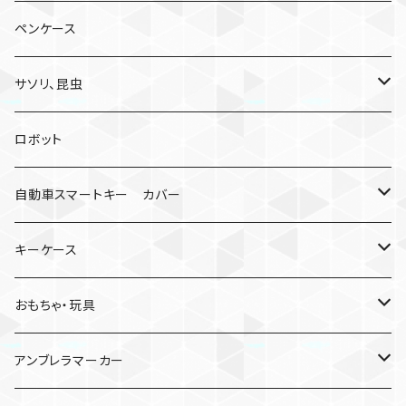
ペンケース
サソリ、昆虫
サソリ
ロボット
クモ
自動車スマートキー カバー
日産
キーケース
MDF材
おもちゃ・玩具
けん玉
アンブレラマーカー