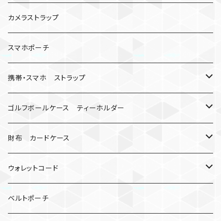
数珠
クボタン
腕時計
サバイバルツール
カメラストラップ
キーケース
アップルウォッチ
スマホポーチ
バックル
人形
携帯・スマホ ストラップ
マッドマックス
忍者
キャンプ道具
ネックストラップ・ショルダーストラップ
ゴルフボールケース ティーホルダー
シャックル
ミイラ
ナット
ハンドストラップ
ゴルフマーカー
財布 カードケース
ロボット
レザーマン
リングストラップ
ゴルフボールケース
コインケース
ウォレットコード
ビッグヘッド
マルチツール
ティーホルダー
チューブ
2カラー
ベルトポーチ
骸骨