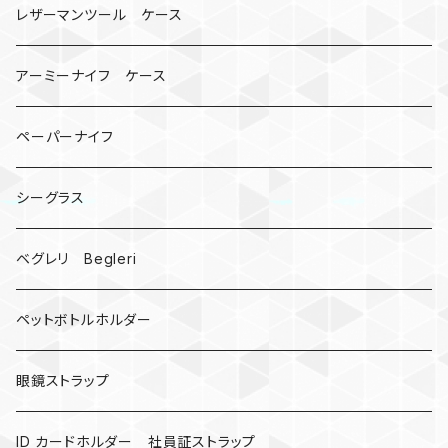
コインケース
オニヤンマ
紙
レザーマンツール ケース
宇宙服
ビーズ
カードケース
アーミーナイフ ケース
手裏剣
ペーパーナイフ
クロス十字架
シーグラス
ドリームキャッチャー
ベグレリ Begleri
カウベル 熊鈴
ペットボトルホルダー
昆虫
眼鏡ストラップ
ミツバチ
AirTag
ID カードホルダー 社員証ストラップ