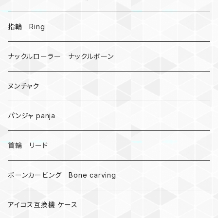
戦国武将、侍
指輪 Ring
悪魔の鍵
ナックルローラー ナックルボーン
爬虫類、蛇
ヌンチャク
DNA 螺旋
パンジャ panja
受注作成_名入り、ネーム
首輪 リード
ボーンカービング Bone carving
アイコス互換機 ケース