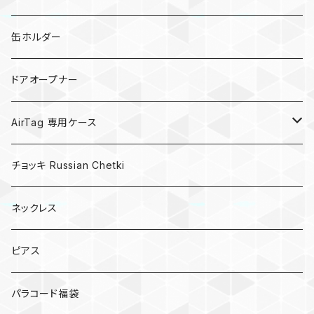
亀
缶ホルダー
キノコ
ドアオープナー
AirTag 専用ケース
AirTagキーリング
チョッキ Russian Chetki
ネックレス
ピアス
パラコード福袋