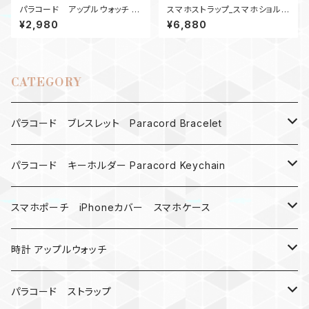
パラコード アップルウォッチ バ
スマホストラップ_スマホショルダ
ンド44_ナット10_MM_OdG A
ース_パラコードトラップ_竜使い
¥2,980
¥6,880
pple Watch
_4Ring
CATEGORY
パラコード ブレスレット Paracord Bracelet
MAD MAX
パラコード キーホルダー Paracord Keychain
バックル
ハロウィン
スマホポーチ iPhoneカバー スマホケース
バックル無し
コンパス
楽天ミニ ケース
時計 アップルウォッチ
シャックル
ベルトループ
iPhone
カナビラウォッチ
パラコード ストラップ