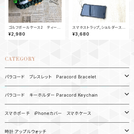
ゴルフボールケース2 ティーホ
スマホストラップ_ショルダースト
ルダー SGHG
ラップ_28ウッドビーズ_緑赤カ
¥2,980
¥3,680
ーキグレー
CATEGORY
パラコード ブレスレット Paracord Bracelet
MAD MAX
パラコード キーホルダー Paracord Keychain
バックル
ハロウィン
スマホポーチ iPhoneカバー スマホケース
バックル無し
コンパス
楽天ミニ ケース
時計 アップルウォッチ