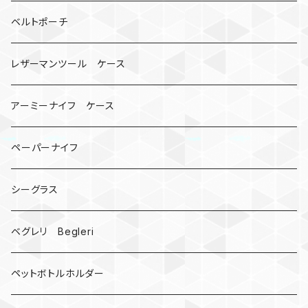
ビッグヘッド
マルチツール
ティーホルダー
チューブ
2カラー
ベルトポーチ
骸骨
コインケース
オニヤンマ
紙
レザーマンツール ケース
宇宙服
ビーズ
カードケース
アーミーナイフ ケース
手裏剣
ペーパーナイフ
クロス十字架
シーグラス
ドリームキャッチャー
ベグレリ Begleri
カウベル 熊鈴
ペットボトルホルダー