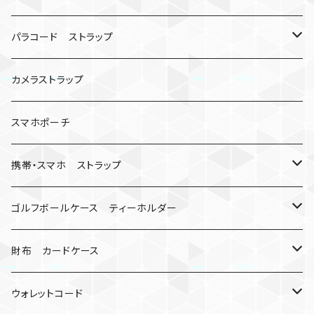
シャックル
ベルトループ
iPhone
カナビラウォッチ
パラコード ストラップ
数珠
クボタン
腕時計
サバイバルツール
カメラストラップ
キーケース
アップルウォッチ
スマホポーチ
バックル
人形
携帯・スマホ ストラップ
マッドマックス
忍者
キャンプ道具
ネックストラップ・ショルダーストラップ
ゴルフボールケース ティーホルダー
シャックル
ミイラ
ナット
ハンドストラップ
ゴルフマーカー
財布 カードケース
ロボット
レザーマン
リングストラップ
ゴルフボールケース
コインケース
ウォレットコード