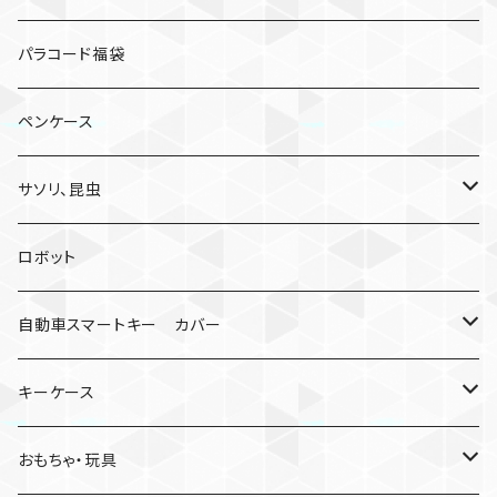
パラコード福袋
ペンケース
サソリ、昆虫
サソリ
ロボット
クモ
自動車スマートキー カバー
日産
キーケース
MDF材
おもちゃ・玩具