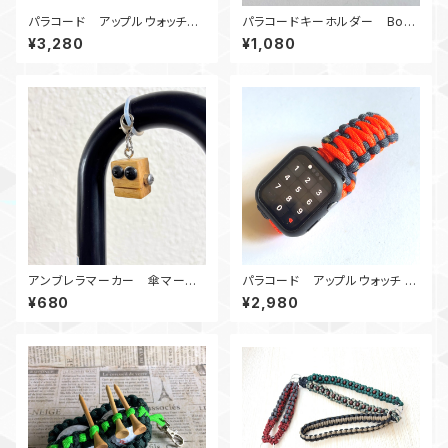
パラコード アップルウォッチバ
パラコードキーホルダー Box_
ンド サバイバルツール_44_C18
ウッドビーズ_M6_ デジタルカ
¥3,280
¥1,080
0 Apple Watch
モ、カモ180
アンブレラマーカー 傘マーカ
パラコード アップルウォッチ バ
ー ロボット0407黒目2
ンド44_KC_OrGr
¥680
¥2,980