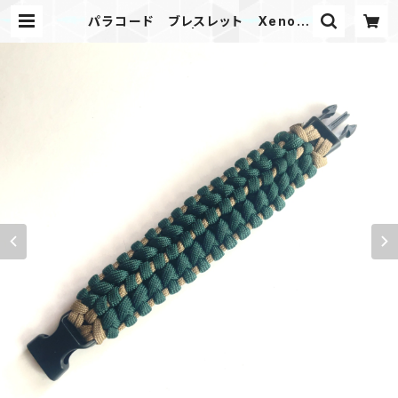
パラコード ブレスレット Xenom
orphKnot_GK | Mask shop JKI
NG Paracord