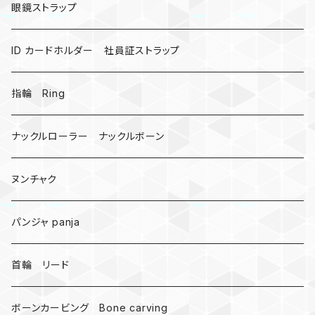
昆虫
眼鏡ストラップ
ミツバチ
AirTag
ID カードホルダー 社員証ストラップ
戦国武将、侍
指輪 Ring
悪魔の鍵
ナックルローラー ナックルボーン
爬虫類、蛇
ヌンチャク
DNA 螺旋
パンジャ panja
受注作成_名入り、ネーム
首輪 リード
ボーンカービング Bone carving