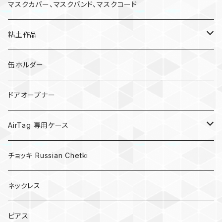
マスクカバー、マスクバンド、マスクコード
粘土作品
亀
缶ホルダー
キノコ
ドアオープナー
AirTag 専用ケース
AirTagキーリング
チョッキ Russian Chetki
ネックレス
ピアス