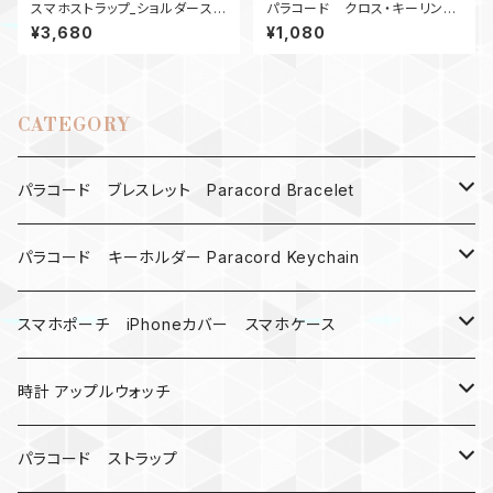
スマホストラップ_ショルダースト
パラコード クロス・キーリン
ラップ_28ウッドビーズ_緑赤カ
グ M6ナット十字架 オレンジ
¥3,680
¥1,080
ーキグレー
CATEGORY
パラコード ブレスレット Paracord Bracelet
MAD MAX
パラコード キーホルダー Paracord Keychain
バックル
ハロウィン
スマホポーチ iPhoneカバー スマホケース
バックル無し
コンパス
楽天ミニ ケース
時計 アップルウォッチ
シャックル
ベルトループ
iPhone
カナビラウォッチ
パラコード ストラップ