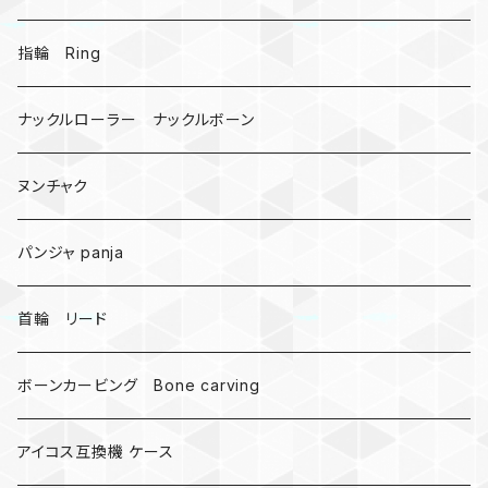
戦国武将、侍
指輪 Ring
悪魔の鍵
ナックルローラー ナックルボーン
爬虫類、蛇
ヌンチャク
DNA 螺旋
パンジャ panja
受注作成_名入り、ネーム
首輪 リード
ボーンカービング Bone carving
アイコス互換機 ケース