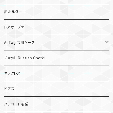
亀
缶ホルダー
キノコ
ドアオープナー
AirTag 専用ケース
AirTagキーリング
チョッキ Russian Chetki
ネックレス
ピアス
パラコード福袋