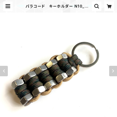
パラコード キーホルダー N10_Wc
K | Mask shop JKING Paracor
d