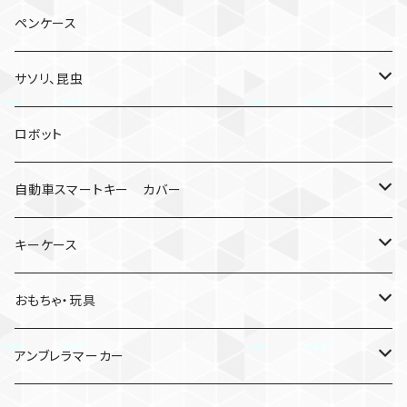
ペンケース
サソリ、昆虫
サソリ
ロボット
クモ
自動車スマートキー カバー
日産
キーケース
MDF材
おもちゃ・玩具
けん玉
アンブレラマーカー