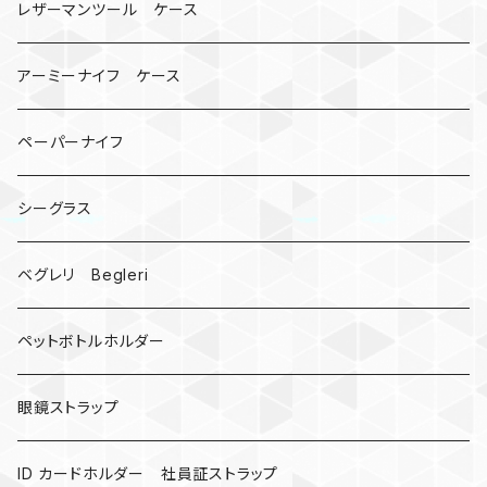
コインケース
オニヤンマ
紙
レザーマンツール ケース
宇宙服
ビーズ
カードケース
アーミーナイフ ケース
手裏剣
ペーパーナイフ
クロス十字架
シーグラス
ドリームキャッチャー
ベグレリ Begleri
カウベル 熊鈴
ペットボトルホルダー
昆虫
眼鏡ストラップ
ミツバチ
AirTag
ID カードホルダー 社員証ストラップ