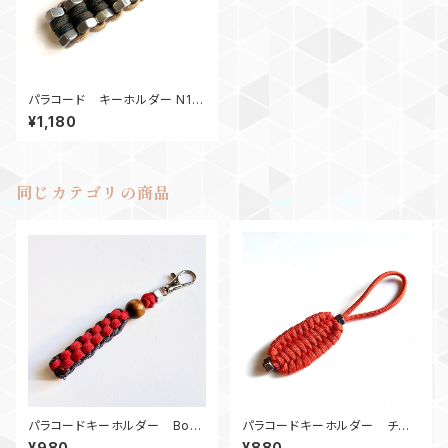
パラコード キーホルダー N10_
WcK
¥1,180
同じカテゴリの商品
パラコードキーホルダー Box_
パラコードキーホルダー チャ
ウッドビーズ_M6_ 赤ネイビー
ーム トリロバイトN2 オレン
¥980
¥880