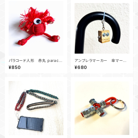
パラコード人形 赤丸 paracor
アンブレラマーカー 傘マーカ
d
ー ロボット030726
¥850
¥680