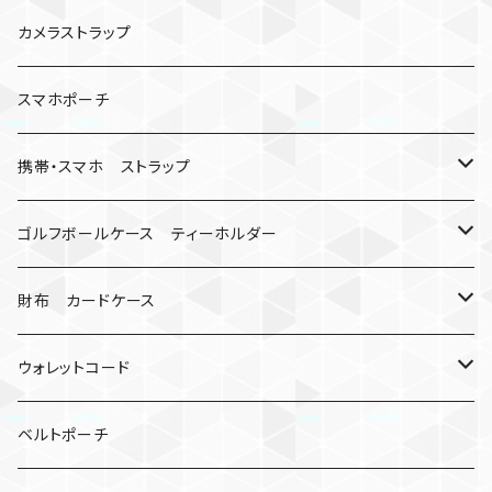
数珠
クボタン
腕時計
サバイバルツール
カメラストラップ
キーケース
アップルウォッチ
スマホポーチ
バックル
人形
携帯・スマホ ストラップ
マッドマックス
忍者
キャンプ道具
ネックストラップ・ショルダーストラップ
ゴルフボールケース ティーホルダー
シャックル
ミイラ
ナット
ハンドストラップ
ゴルフマーカー
財布 カードケース
ロボット
レザーマン
リングストラップ
ゴルフボールケース
コインケース
ウォレットコード
ビッグヘッド
マルチツール
ティーホルダー
チューブ
2カラー
ベルトポーチ
骸骨