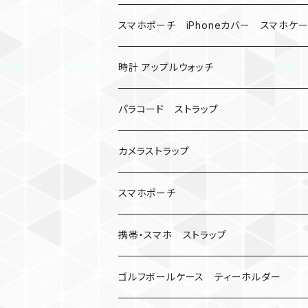
バックル
ハロウィン
スマホポーチ iPhoneカバー スマホケ
バックル無し
コンパス
楽天ミニ ケース
時計 アップルウォッチ
シャックル
ベルトループ
iPhone
カナビラウォッチ
パラコード ストラップ
数珠
クボタン
腕時計
サバイバルツール
カメラストラップ
キーケース
アップルウォッチ
スマホポーチ
バックル
人形
携帯・スマホ ストラップ
マッドマックス
忍者
キャンプ道具
ネックストラップ・ショルダーストラップ
ゴルフボールケース ティーホルダー