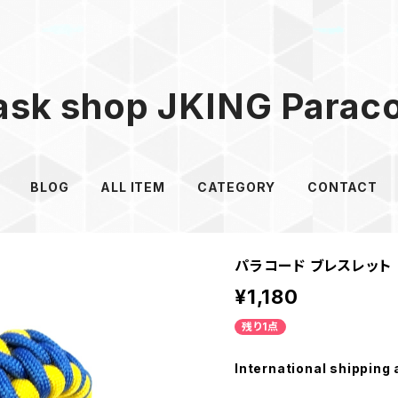
sk shop JKING Parac
BLOG
ALL ITEM
CATEGORY
CONTACT
パラコード ブレスレット 
¥1,180
残り1点
International shipping 