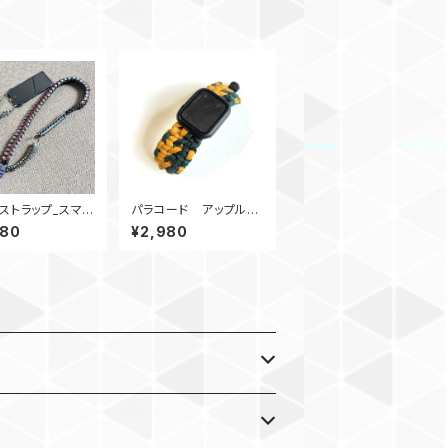
ストラップ_スマホ
パラコード アップルウ
ダース_パラコー
ォッチ バンド44_Doubl
880
¥2,980
プ_竜使い_4Rin
eWide_カーキ緑 Appl
e watch