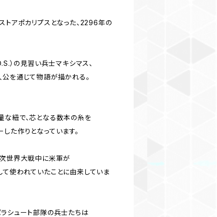
ストアポカリプスとなった、2296年の
、
l（B.O.S.）の見習い兵士マキシマス、
人公を通じて物語が描かれる。
量な紐で、芯となる数本の糸を
ーした作りとなっています。
2次世界大戦中に米軍が
して使われていたことに由来していま
パラシュート部隊の兵士たちは