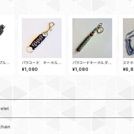
プルウ
パラコード キーホルダ
パラコードキーホルダ
スマホ
Conq
ー_SolomonDragon_
ー Box_ウッドビーズ_
ショル
¥1,080
¥1,080
¥6,
B App
赤黒白
M6_ デジタルカモ、カモ
ドトラッ
180
g
let
hain