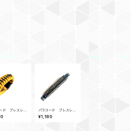
ード ブレスレッ
パラコード ブレスレッ
agonTeeth_G
ト SiberianTiger_B
80
¥1,180
K