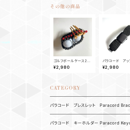
その他の商品
ゴルフボールケース2
パラコード アッ
ティーホルダー GR
ォッチ バンド44_
¥2,980
¥2,980
uistador450_
le Watch
CATEGORY
パラコード ブレスレット Paracord Brace
MAD MAX
パラコード キーホルダー Paracord Keyc