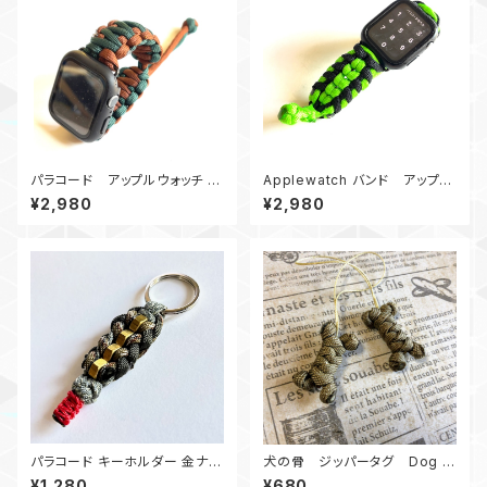
パラコード アップルウォッチ バ
Applewatch バンド アップル
ンド44_KC_GR
ウォッチ バンド44_服部MM_黒
¥2,980
¥2,980
黄緑
パラコード キーホルダー 金ナッ
犬の骨 ジッパータグ Dog B
ト_カモフラージュ柄
one Zipper Pull
¥1,280
¥680