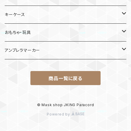
日産
キーケース
MDF材
おもちゃ・玩具
けん玉
アンブレラマーカー
ロボット
商品一覧に戻る
パラコード
© Mask shop JKING Paracord
Powered by