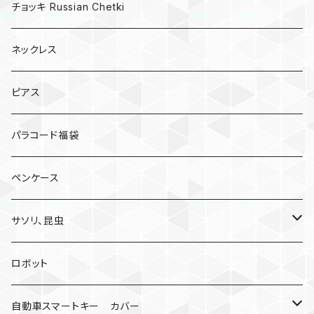
AirTagキーリング
チョッキ Russian Chetki
ネックレス
ピアス
パラコード福袋
ペンケース
サソリ、昆虫
サソリ
ロボット
クモ
自動車スマートキー カバー