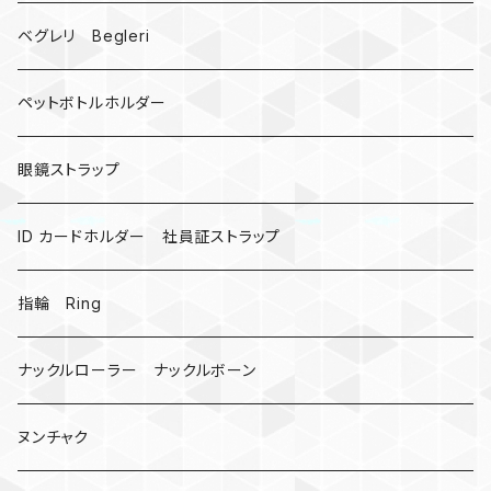
ドリームキャッチャー
ベグレリ Begleri
カウベル 熊鈴
ペットボトルホルダー
昆虫
眼鏡ストラップ
ミツバチ
AirTag
ID カードホルダー 社員証ストラップ
戦国武将、侍
指輪 Ring
悪魔の鍵
ナックルローラー ナックルボーン
爬虫類、蛇
ヌンチャク