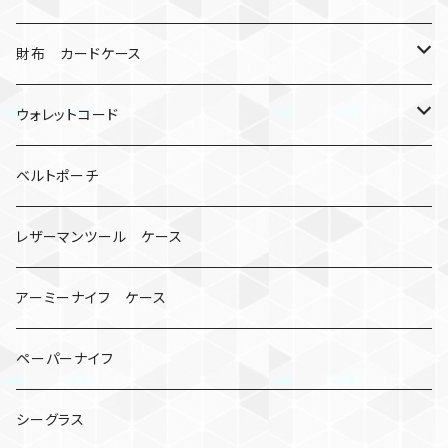
シャックル
ミイラ
ナット
ハンドストラップ
ゴルフマーカー
財布 カードケース
ロボット
レザーマン
リングストラップ
ゴルフボールケース
コインケース
ウォレットコード
ビッグヘッド
マルチツール
ティーホルダー
チューブ
2カラー
ベルトポーチ
骸骨
コインケース
オニヤンマ
紙
レザーマンツール ケース
宇宙服
ビーズ
カードケース
アーミーナイフ ケース
手裏剣
ペーパーナイフ
クロス十字架
シーグラス