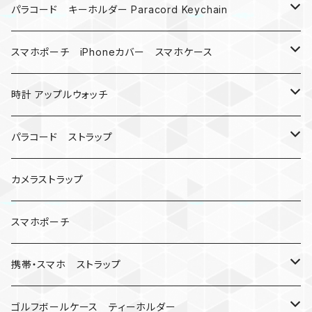
MAD MAX
パラコード キーホルダー Paracord Keychain
バックル
ハロウィン
スマホポーチ iPhoneカバー スマホケース
バックル無し
コンパス
楽天ミニ ケース
時計 アップルウォッチ
シャックル
ベルトループ
iPhone
カナビラウォッチ
パラコード ストラップ
数珠
クボタン
腕時計
サバイバルツール
カメラストラップ
キーケース
アップルウォッチ
スマホポーチ
バックル
人形
携帯・スマホ ストラップ
マッドマックス
忍者
キャンプ道具
ネックストラップ・ショルダーストラップ
ゴルフボールケース ティーホルダー