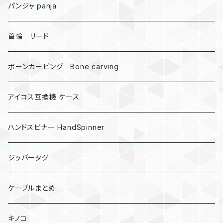
DNA 螺旋
パンジャ panja
受注作成_名入り、ネーム
首輪 リード
ボーンカービング Bone carving
アイコス互換機 ケース
ハンドスピナー HandSpinner
ジッパータグ
ケーブルまとめ
キノコ