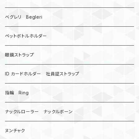
ドリームキャッチャー
ベグレリ Begleri
カウベル 熊鈴
ペットボトルホルダー
昆虫
眼鏡ストラップ
ミツバチ
AirTag
ID カードホルダー 社員証ストラップ
戦国武将、侍
指輪 Ring
悪魔の鍵
ナックルローラー ナックルボーン
爬虫類、蛇
ヌンチャク