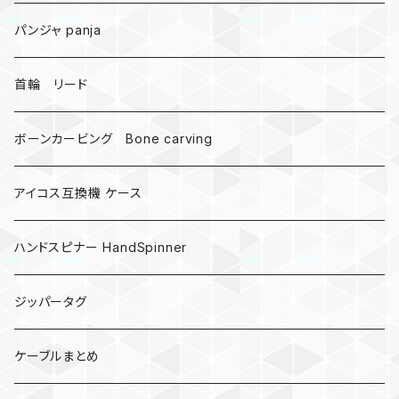
DNA 螺旋
パンジャ panja
受注作成_名入り、ネーム
首輪 リード
ボーンカービング Bone carving
アイコス互換機 ケース
ハンドスピナー HandSpinner
ジッパータグ
ケーブルまとめ