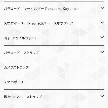
MAD MAX
パラコード キーホルダー Paracord Keychain
バックル
ハロウィン
スマホポーチ iPhoneカバー スマホケース
バックル無し
コンパス
楽天ミニ ケース
時計 アップルウォッチ
シャックル
ベルトループ
iPhone
カナビラウォッチ
パラコード ストラップ
数珠
クボタン
腕時計
サバイバルツール
カメラストラップ
キーケース
アップルウォッチ
スマホポーチ
バックル
人形
携帯・スマホ ストラップ