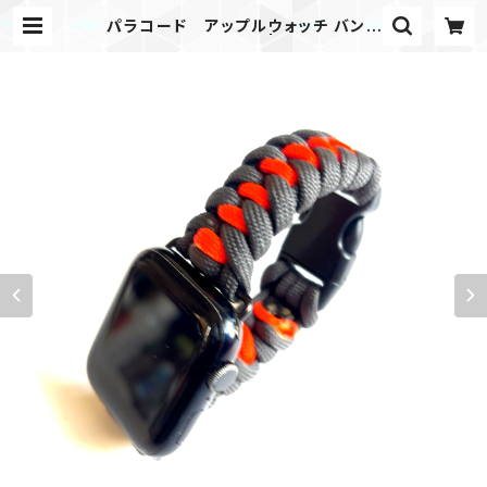
パラコード アップルウォッチ バンド
44_DragonT_GOr | Mask shop
JKING Paracord