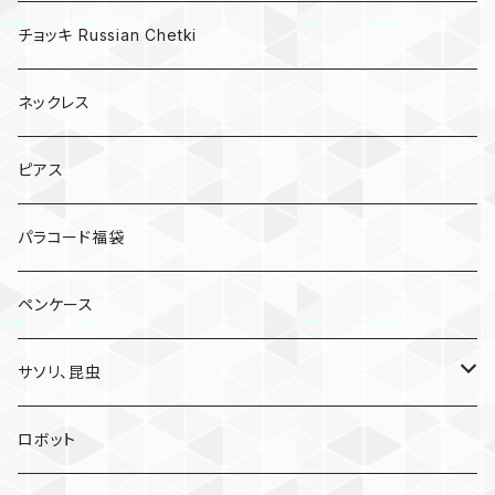
AirTagキーリング
チョッキ Russian Chetki
ネックレス
ピアス
パラコード福袋
ペンケース
サソリ、昆虫
サソリ
ロボット