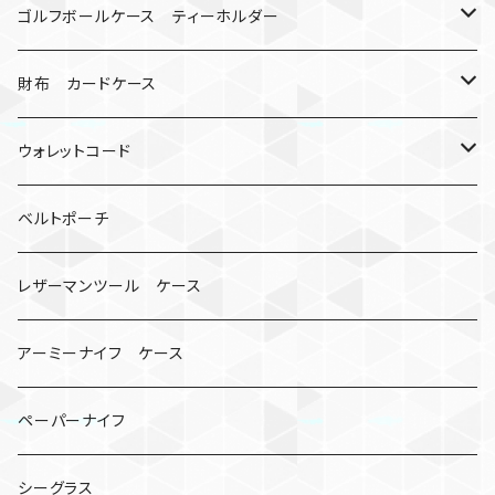
マッドマックス
忍者
キャンプ道具
ネックストラップ・ショルダーストラップ
ゴルフボールケース ティーホルダー
シャックル
ミイラ
ナット
ハンドストラップ
ゴルフマーカー
財布 カードケース
ロボット
レザーマン
リングストラップ
ゴルフボールケース
コインケース
ウォレットコード
ビッグヘッド
マルチツール
ティーホルダー
チューブ
2カラー
ベルトポーチ
骸骨
コインケース
オニヤンマ
紙
レザーマンツール ケース
宇宙服
ビーズ
カードケース
アーミーナイフ ケース
手裏剣
ペーパーナイフ
クロス十字架
シーグラス