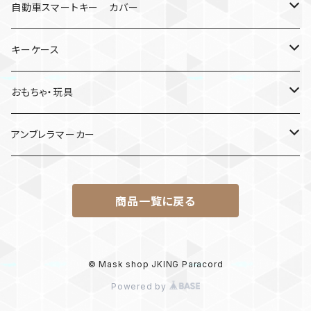
クモ
自動車スマートキー カバー
日産
キーケース
MDF材
おもちゃ・玩具
けん玉
アンブレラマーカー
ロボット
商品一覧に戻る
パラコード
© Mask shop JKING Paracord
Powered by